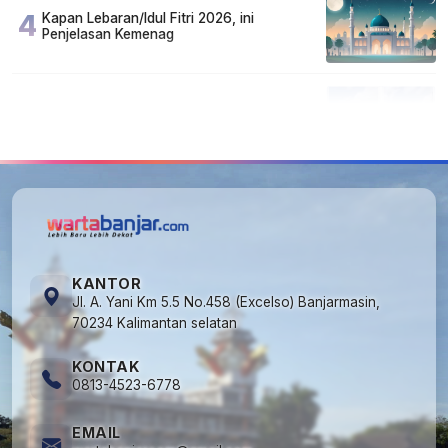
4
Kapan Lebaran/Idul Fitri 2026, ini
Penjelasan Kemenag
5
Kecelakaan Maut di Jalan Tjilik Riwut
Katingan! Pikap dan Avanza Bertabrakan,
Korban Luka Parah
KANTOR
Jl. A. Yani Km 5.5 No.458 (Excelso) Banjarmasin,
70234 Kalimantan selatan
KONTAK
0813-4523-6778
EMAIL