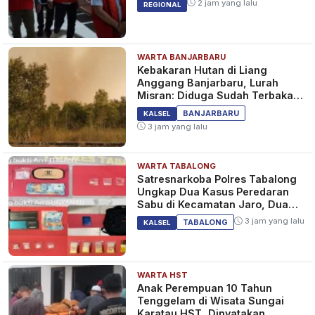
BERITA
2 jam yang lalu
REGIONAL
WARTA BANJARBARU
Model Cantik Hong Kong
Kebakaran Hutan di Liang
Tewas Dimutilasi, Sebagian
Anggang Banjarbaru, Lurah
Tubuh Korban Sudah Dimasak
Misran: Diduga Sudah Terbakar
Para Pelaku
Sejak Tadi Malam
3 tahun yang lalu
BERITA
BANJARBARU
KALSEL
3 jam yang lalu
WARTA TABALONG
Chico Lolos ke Perempatfinal
Satresnarkoba Polres Tabalong
Kejuaraan Asia 2022 Usai
Ungkap Dua Kasus Peredaran
Berhasil Tumbangkan Wakil
Sabu di Kecamatan Jaro, Dua
Hong Kong di Babak 16
Pelaku Diamankan
4 tahun yang lalu
SPORT
3 jam yang lalu
TABALONG
KALSEL
WARTA HST
Anak Perempuan 10 Tahun
Tenggelam di Wisata Sungai
Karatau HST, Dinyatakan