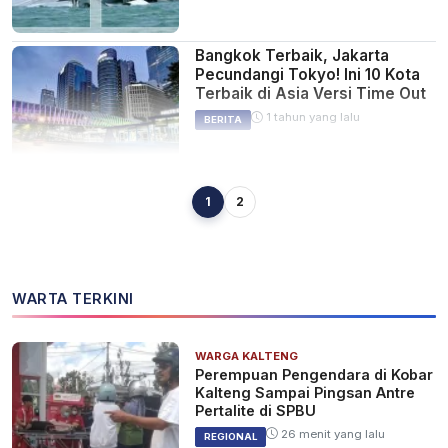
Bangkok Terbaik, Jakarta
Pecundangi Tokyo! Ini 10 Kota
Terbaik di Asia Versi Time Out
1 tahun yang lalu
BERITA
1
2
Super Junior ke Hong Kong
Pakai Pesawat Pribadi, ELF
Menduga Dibayarkan Siwon
1 tahun yang lalu
INFOTAINMENT
WARTA TERKINI
WARGA KALTENG
Pelatih Timnas Putri Bawa 24
Perempuan Pengendara di Kobar
Pemain ke Hongkong, Ada dari
Kalteng Sampai Pingsan Antre
Kalteng dan Kaltim
Pertalite di SPBU
2 tahun yang lalu
SPORT
26 menit yang lalu
REGIONAL