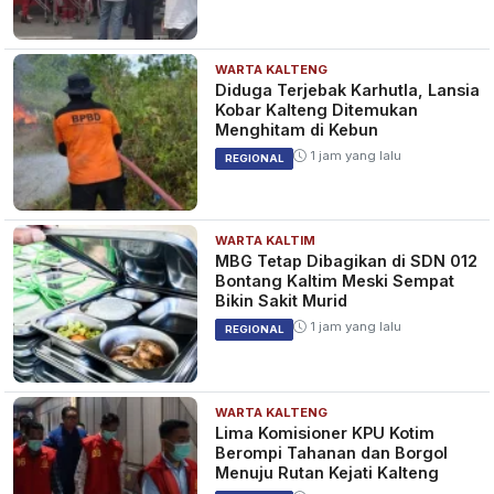
WARTA KALTENG
Palestina Cetak Sejarah di Piala
Diduga Terjebak Karhutla, Lansia
Asia, Lolos 16 Besar Usai
Kobar Kalteng Ditemukan
Mencukur Hong Kong
Menghitam di Kebun
2 tahun yang lalu
SPORT
1 jam yang lalu
REGIONAL
WARTA KALTIM
HOROR! Penampakan Isi Rumah
MBG Tetap Dibagikan di SDN 012
Tempat Eksekusi Abby Choi,
Bontang Kaltim Meski Sempat
Tubuhnya Dimutilasi Lalu
Bikin Sakit Murid
Dibikin Sup
3 tahun yang lalu
BERITA
1 jam yang lalu
REGIONAL
WARTA KALTENG
UPDATE Kasus Pembunuhan
Lima Komisioner KPU Kotim
Sadis Abby Choi yang Bikin
Berompi Tahanan dan Borgol
Geger, Polisi Masih Cari
Menuju Rutan Kejati Kalteng
Potongan Tubuh Sang Model
3 tahun yang lalu