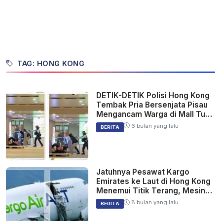
TAG: HONG KONG
DETIK-DETIK Polisi Hong Kong
Tembak Pria Bersenjata Pisau
Mengancam Warga di Mall Tuen
Mun, Pelaku Tewas di RS
6 bulan yang lalu
BERITA
Jatuhnya Pesawat Kargo
Emirates ke Laut di Hong Kong
Menemui Titik Terang, Mesin
Ngebut Saat Mendarat!
8 bulan yang lalu
BERITA