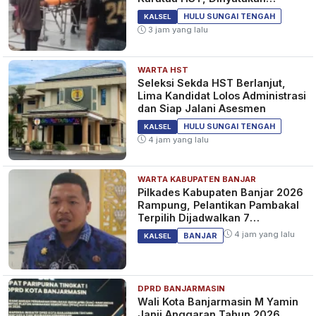
Meninggal Dunia
HULU SUNGAI TENGAH
KALSEL
3 jam yang lalu
WARTA HST
Seleksi Sekda HST Berlanjut,
Lima Kandidat Lolos Administrasi
dan Siap Jalani Asesmen
HULU SUNGAI TENGAH
KALSEL
4 jam yang lalu
WARTA KABUPATEN BANJAR
Pilkades Kabupaten Banjar 2026
Rampung, Pelantikan Pambakal
Terpilih Dijadwalkan 7
September 2026
4 jam yang lalu
BANJAR
KALSEL
DPRD BANJARMASIN
Wali Kota Banjarmasin M Yamin
Janji Anggaran Tahun 2026