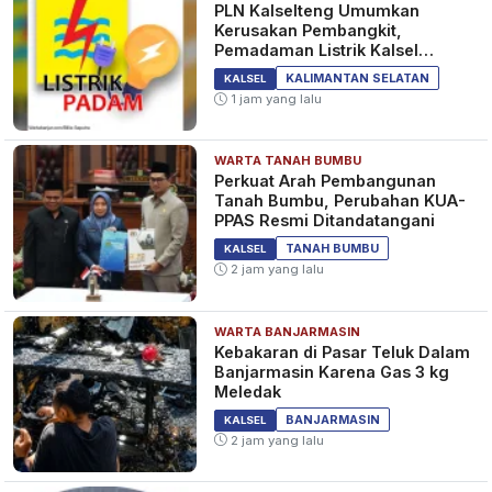
PLN Kalselteng Umumkan
Kerusakan Pembangkit,
Pemadaman Listrik Kalsel
Diperpanjang?
13 CCTV Dipasang di Beberapa
KALIMANTAN SELATAN
KALSEL
Titik Jelang Pernikahan
1 jam yang lalu
Kaesang Pangarep-Erina
Gudono
3 tahun yang lalu
NASIONAL
WARTA TANAH BUMBU
Perkuat Arah Pembangunan
Tanah Bumbu, Perubahan KUA-
PPAS Resmi Ditandatangani
Kaesang Pangarep dan Erina
TANAH BUMBU
KALSEL
Gudono Unggah Foto Pakai
2 jam yang lalu
Jersey Tulisan Angka 10 dan 12
di Stadion Manahan Solo, Kode
3 tahun yang lalu
INFOTAINMENT
WARTA BANJARMASIN
Tanggal Pernikahan?
Kebakaran di Pasar Teluk Dalam
Banjarmasin Karena Gas 3 kg
Meledak
BANJARMASIN
KALSEL
2 jam yang lalu