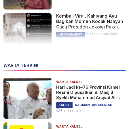
Kembali Viral, Kahiyang Ayu
Bagikan Momen Kocak Nahyan
Cucu Presiden Jokowi Pakai
Kaus Singlet di Pernikahan
3 tahun yang lalu
INFOTAINMENT
Kaesang-Erina
Kahiyang Ayu Ungkap Tak
WARTA TERKINI
Hanya Nahyan Tak Pakai
Beskap Saat Pernikahan
Kaesang-Erina, Ternyata Sosok
3 tahun yang lalu
INFOTAINMENT
WARTA KALSEL
Balita ini Juga
Hari Jadi ke-76 Provinsi Kalsel
Resmi Dipusatkan di Masjid
Syekh Muhammad Arsyad Al-
Banjari
Sebentar Lagi Menikah,
KALIMANTAN SELATAN
KALSEL
Kaesang Beberkan Makanan
1 jam yang lalu
Apa Saja yang Bakal Disajikan
di Pesta Pernikahannya
3 tahun yang lalu
INFOTAINMENT
WARTA KALSEL