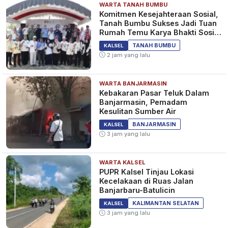
WARTA TANAH BUMBU
Komitmen Kesejahteraan Sosial,
Tanah Bumbu Sukses Jadi Tuan
Rumah Temu Karya Bhakti Sosial
PSM Ke-23
TANAH BUMBU
KALSEL
2 jam yang lalu
WARTA BANJARMASIN
Kebakaran Pasar Teluk Dalam
Banjarmasin, Pemadam
Kesulitan Sumber Air
BANJARMASIN
KALSEL
3 jam yang lalu
WARTA KALSEL
PUPR Kalsel Tinjau Lokasi
Kecelakaan di Ruas Jalan
Banjarbaru-Batulicin
KALIMANTAN SELATAN
KALSEL
3 jam yang lalu