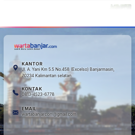
5
Cuma di Tabalong! Mudik Bisa Santai Naik
Bus, Motor & Mobil Diantar Pakai Towing
KANTOR
Jl. A. Yani Km 5.5 No.458 (Excelso) Banjarmasin,
70234 Kalimantan selatan
KONTAK
0813-4523-6778
EMAIL
wartabanjarcom@gmail.com