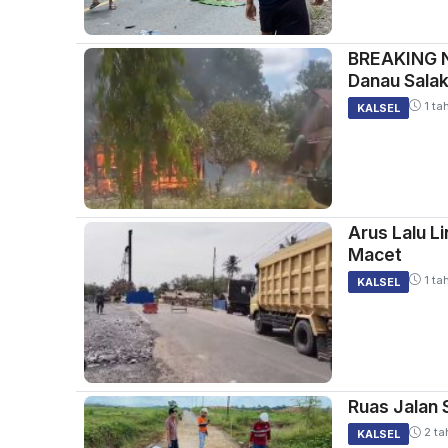
BREAKING N
Danau Sala
1 ta
KALSEL
Arus Lalu L
Macet
1 ta
KALSEL
Ruas Jalan
2 ta
KALSEL