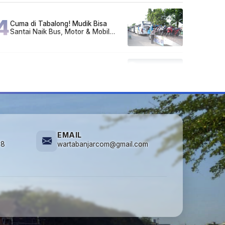
4
Cuma di Tabalong! Mudik Bisa
Santai Naik Bus, Motor & Mobil
Diantar Pakai Towing
5
Kapan Lebaran/Idul Fitri 2026, ini
Penjelasan Kemenag
EMAIL
78
wartabanjarcom@gmail.com