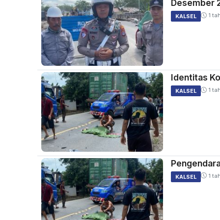
Desember 2
1 ta
KALSEL
Identitas K
1 ta
KALSEL
Pengendara
1 ta
KALSEL