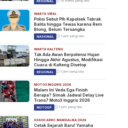
14 menit yang lalu
REGIONAL
WARTA VIRAL
Polisi Sebut Plh Kapolsek Tabrak
Balita hingga Tewas karena Rem
Blong, Belum Tersangka
1 jam yang lalu
NASIONAL
WARTA KALTENG
Tak Ada Awan Berpotensi Hujan
Hingga Akhir Agustus, Modifikasi
Cuaca di Kalteng Disetop
1 jam yang lalu
REGIONAL
MOTO3 INGGRIS 2026
Malam Ini Veda Ega Finish
Berapa? Simak Jadwal Delay Live
Trans7 Moto3 Inggris 2026
1 jam yang lalu
MOTOGP
SS600 ARRC MANDALIKA 2026
Cetak Sejarah Baru! Yamaha