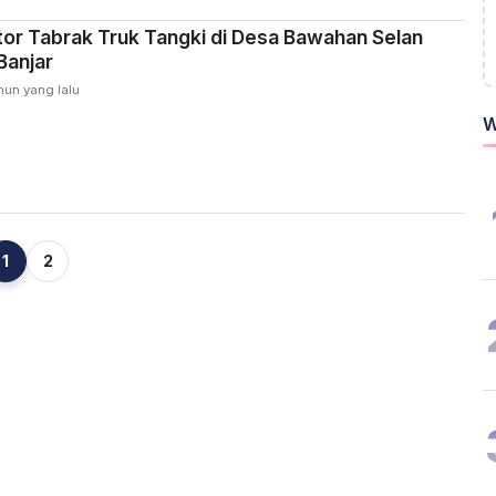
or Tabrak Truk Tangki di Desa Bawahan Selan
Banjar
hun yang lalu
W
1
2