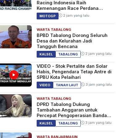
Racing Indonesia Raih
Kemenangan Race Perdana
SS600 ARRC
2 jam yang lalu
MOTOGP
WARTA TABALONG
BPBD Tabalong Dorong Seluruh
Desa dan Kelurahan Jadi
Tangguh Bencana
2 jam yang lalu
KALSEL
TABALONG
VIDEO - Stok Pertalite dan Solar
Habis, Pengendara Tetap Antre di
SPBU Kota Pelaihari
3 jam yang lalu
VIDEO
TANAH LAUT
WARTA TABALONG
DPRD Tabalong Dukung
Tambahan Anggaran untuk
Percepat Pengoperasian Bandara
Warukin
3 jam yang lalu
KALSEL
TABALONG
WARTA BANJARMASIN