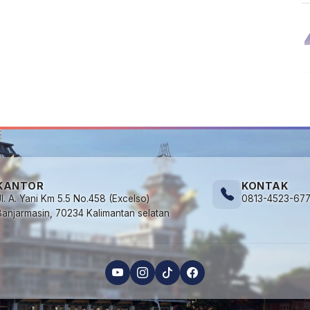
KANTOR
KONTAK
Jl. A. Yani Km 5.5 No.458 (Excelso)
0813-4523-67
Banjarmasin, 70234 Kalimantan selatan