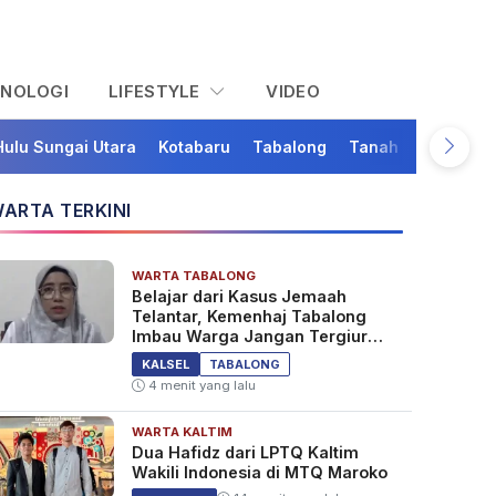
KNOLOGI
LIFESTYLE
VIDEO
Hulu Sungai Utara
Kotabaru
Tabalong
Tanah Bumbu
Ta
ARTA TERKINI
WARTA TABALONG
Belajar dari Kasus Jemaah
Telantar, Kemenhaj Tabalong
Imbau Warga Jangan Tergiur
Umrah Murah
KALSEL
TABALONG
4 menit yang lalu
WARTA KALTIM
Dua Hafidz dari LPTQ Kaltim
Wakili Indonesia di MTQ Maroko