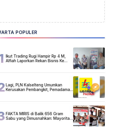
ARTA POPULER
1
Ikut Trading Rugi Hampir Rp 4 M,
Alfiah Laporkan Rekan Bisnis Ke
Polda Kalsel
2
Lagi, PLN Kalselteng Umumkan
Kerusakan Pembangkit, Pemadaman
Listrik Bergilir Diperpanjang?
3
FAKTA MIRIS di Balik 656 Gram
Sabu yang Dimusnahkan: Mayoritas
Pelaku Hidup Susah, Ada Juga
Sarjana!