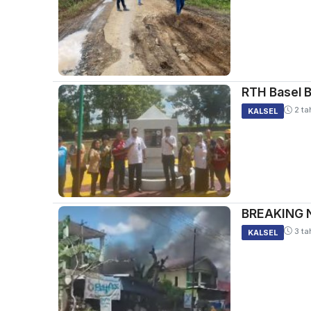
RTH Basel B
2 ta
KALSEL
BREAKING N
3 ta
KALSEL