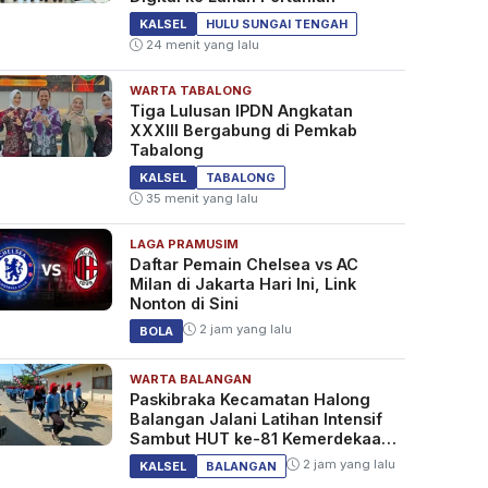
KALSEL
HULU SUNGAI TENGAH
24 menit yang lalu
WARTA TABALONG
Tiga Lulusan IPDN Angkatan
XXXIII Bergabung di Pemkab
Tabalong
KALSEL
TABALONG
35 menit yang lalu
LAGA PRAMUSIM
Daftar Pemain Chelsea vs AC
Milan di Jakarta Hari Ini, Link
Nonton di Sini
2 jam yang lalu
BOLA
WARTA BALANGAN
Paskibraka Kecamatan Halong
Balangan Jalani Latihan Intensif
Sambut HUT ke-81 Kemerdekaan
RI
2 jam yang lalu
KALSEL
BALANGAN