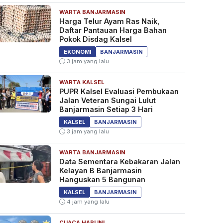
WARTA BANJARMASIN
Harga Telur Ayam Ras Naik,
Daftar Pantauan Harga Bahan
Pokok Disdag Kalsel
EKONOMI
BANJARMASIN
3 jam yang lalu
WARTA KALSEL
PUPR Kalsel Evaluasi Pembukaan
Jalan Veteran Sungai Lulut
Banjarmasin Setiap 3 Hari
KALSEL
BANJARMASIN
3 jam yang lalu
WARTA BANJARMASIN
Data Sementara Kebakaran Jalan
Kelayan B Banjarmasin
Hanguskan 5 Bangunan
KALSEL
BANJARMASIN
4 jam yang lalu
CUACA HARI INI