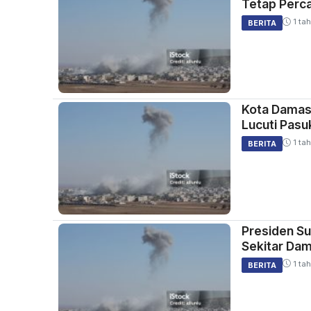
Tetap Perc
1 tah
BERITA
Kota Damas
Lucuti Pasuk
1 tah
BERITA
Presiden Su
Sekitar Da
1 tah
BERITA