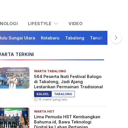
KNOLOGI
LIFESTYLE
VIDEO
Hulu Sungai Utara
Kotabaru
Tabalong
Tanah Bumbu
Ta
ARTA TERKINI
WARTA TABALONG
564 Peserta Ikuti Festival Balogo
di Tabalong, Jadi Ajang
Lestarikan Permainan Tradisional
KALSEL
TABALONG
15 menit yang lalu
WARTA HST
Lima Pemuda HST Kembangkan
Bahuma.id, Bawa Teknologi
Digital ke Lahan Pertanian