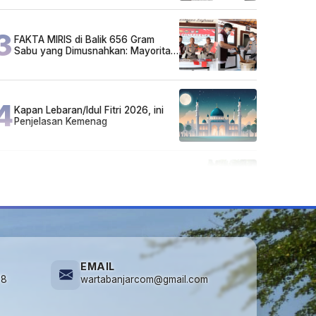
3
FAKTA MIRIS di Balik 656 Gram
Sabu yang Dimusnahkan: Mayoritas
Pelaku Hidup Susah, Ada Juga
Sarjana!
4
Kapan Lebaran/Idul Fitri 2026, ini
Penjelasan Kemenag
5
Cuma di Tabalong! Mudik Bisa
Santai Naik Bus, Motor & Mobil
Diantar Pakai Towing
EMAIL
78
wartabanjarcom@gmail.com