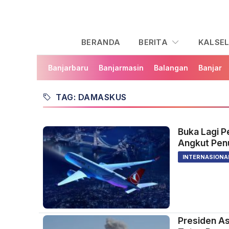
BERANDA
BERITA
KALSE
Banjarbaru
Banjarmasin
Balangan
Banjar
TAG: DAMASKUS
Buka Lagi P
Angkut Penu
INTERNASIONA
Presiden A