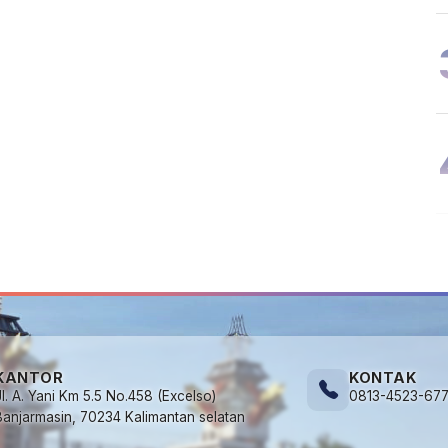
KANTOR
KONTAK
Jl. A. Yani Km 5.5 No.458 (Excelso)
0813-4523-67
Banjarmasin, 70234 Kalimantan selatan