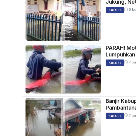
Jukung, Ne
6 bu
KALSEL
PARAH! Moto
Lumpuhkan J
7 bu
KALSEL
Banjir Kabup
Pambantana
7 bu
KALSEL