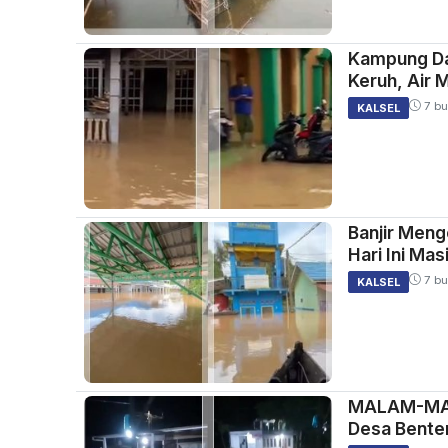
Kampung Da
Keruh, Air
7 bu
KALSEL
Banjir Meng
Hari Ini Ma
7 bu
KALSEL
MALAM-MALA
Desa Bente