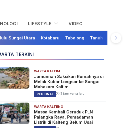
KNOLOGI
LIFESTYLE
VIDEO
Hulu Sungai Utara
Kotabaru
Tabalong
Tanah Bumbu
Ta
ARTA TERKINI
WARTA KALTIM
Jamunnah Saksikan Rumahnya di
Melak Kubar Longsor ke Sungai
Mahakam Kaltim
3 jam yang lalu
REGIONAL
WARTA KALTENG
Massa Kembali Geruduk PLN
Palangka Raya, Pemadaman
Listrik di Kalteng Belum Usai