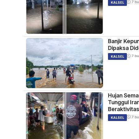
7 bu
KALSEL
Banjir Kepu
Dipaksa Did
7 bu
KALSEL
Hujan Sema
Tunggul Ira
Beraktivita
7 bu
KALSEL