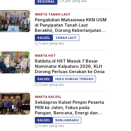
4 jam yang lalu
REGIONAL
WARTA TANAH LAUT
Pengabdian Mahasiswa KKN UGM
di Panyipatan Tanah Laut
Berakhir, Dorong Keberlanjutan
Program Masyarakat
KALSEL
TANAH LAUT
5 jam yang lalu
WARTA HST
Ratikita.id HST Masuk 7 Besar
Nominator Kalpataru 2026, KLH
Dorong Perluas Gerakan ke Desa
KALSEL
HULU SUNGAI TENGAH
5 jam yang lalu
WARTA KALSEL
Sekdaprov Kalsel Pimpin Peserta
PKN ke Jatim, Fokus pada
Pangan, Bencana, Energi dan
Ekonomi
KALSEL
BANJARBARU
5 jam yang lalu