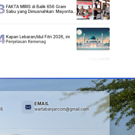
3
FAKTA MIRIS di Balik 656 Gram
Sabu yang Dimusnahkan: Mayoritas
Pelaku Hidup Susah, Ada Juga
Sarjana!
4
Kapan Lebaran/Idul Fitri 2026, ini
Penjelasan Kemenag
5
Cuma di Tabalong! Mudik Bisa
Santai Naik Bus, Motor & Mobil
Diantar Pakai Towing
EMAIL
78
wartabanjarcom@gmail.com