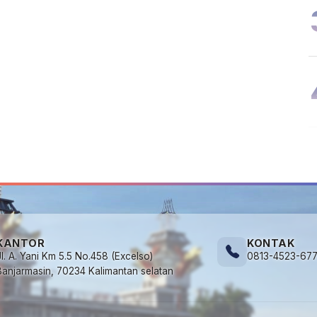
KANTOR
KONTAK
Jl. A. Yani Km 5.5 No.458 (Excelso)
0813-4523-67
Banjarmasin, 70234 Kalimantan selatan