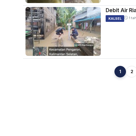
Debit Air R
1 ta
KALSEL
1
2