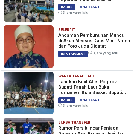
TANAH LAUT
KALSEL
3 jam yang lalu
SELEBRITI
Ancaman Pembunuhan Muncul
di Akun Medsos Daus Mini, Nama
dan Foto Juga Dicatut
3 jam yang lalu
INFOTAINMENT
WARTA TANAH LAUT
Lahirkan Bibit Atlet Porprov,
Bupati Tanah Laut Buka
Turnamen Bola Basket Bupati
Cup 2026
TANAH LAUT
KALSEL
3 jam yang lalu
BURSA TRANSFER
Rumor Persib Incar Penjaga
Gawang Asal Kroasia Usai Jadi