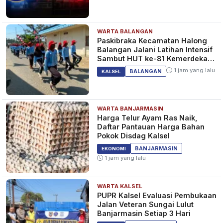
WARTA BALANGAN
Solidaritas Polres Tanah
Paskibraka Kecamatan Halong
Bumbu, Gelar Salat Gaib untuk
Balangan Jalani Latihan Intensif
3 Personel Bhayangkara Polda
Sambut HUT ke-81 Kemerdekaan
Lampung
RI
1 tahun yang lalu
KALSEL
1 jam yang lalu
BALANGAN
KALSEL
WARTA BANJARMASIN
Emak-emak Desa Gunung
Harga Telur Ayam Ras Naik,
Antasari Semringah Menerima
Daftar Pantauan Harga Bahan
Bingkisan dari Kapolres Tanah
Pokok Disdag Kalsel
Bumbu
1 tahun yang lalu
KALSEL
BANJARMASIN
EKONOMI
1 jam yang lalu
WARTA KALSEL
Jalan Raya Batulicin Padat
PUPR Kalsel Evaluasi Pembukaan
Jelang Berbuka Puasa,
Jalan Veteran Sungai Lulut
Kapolres Tanah Bumbu Turun
Banjarmasin Setiap 3 Hari
Langsung Mengatur Arus Lalu
1 tahun yang lalu