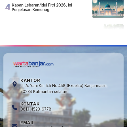
4
Kapan Lebaran/Idul Fitri 2026, ini
Penjelasan Kemenag
5
Cuma di Tabalong! Mudik Bisa Santai Naik
Bus, Motor & Mobil Diantar Pakai Towing
KANTOR
Jl. A. Yani Km 5.5 No.458 (Excelso) Banjarmasin,
70234 Kalimantan selatan
KONTAK
0813-4523-6778
EMAIL