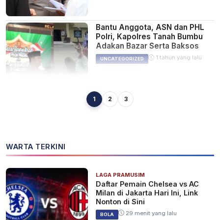
Bantu Anggota, ASN dan PHL
Polri, Kapolres Tanah Bumbu
Adakan Bazar Serta Baksos
1 tahun yang lalu
UNCATEGORIZED
1
2
3
Kapolres Tanah Bumbu: Sikat
Premanisme! Minta Warga
Manfaatkan Layanan KOPI
MANIS untuk Melapor
1 tahun yang lalu
KALSEL
WARTA TERKINI
LAGA PRAMUSIM
Kapolres Tanah Bumbu Minta
Daftar Pemain Chelsea vs AC
Operator Call Center 110 Siaga
Milan di Jakarta Hari Ini, Link
Hadapi Mudik Lebaran 2025
Nonton di Sini
1 tahun yang lalu
KALSEL
29 menit yang lalu
BOLA