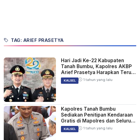
TAG: ARIEF PRASETYA
Hari Jadi Ke-22 Kabupaten
Tanah Bumbu, Kapolres AKBP
Arief Prasetya Harapkan Terus
Bergerak Maju
1 tahun yang lalu
KALSEL
Kapolres Tanah Bumbu
Sediakan Penitipan Kendaraan
Gratis di Mapolres dan Seluruh
Mapolsek
1 tahun yang lalu
KALSEL