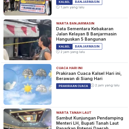
KALSEL
BANJARMASIN
KALSEL
Lintas
1 jam yang lalu
WARTA BANJARMASIN
Kapolres Tanah Bumbu Ungkap
Data Sementara Kebakaran
Pentingnya Anggota Pahami
Jalan Kelayan B Banjarmasin
Literasi Digital
Hanguskan 5 Bangunan
1 tahun yang lalu
KALSEL
BANJARMASIN
KALSEL
2 jam yang lalu
CUACA HARI INI
Warga Tanah Bumbu Senang
Prakiraan Cuaca Kalsel Hari ini,
Kapolres Pantau Langsung
Berawan di Siang Hari
Situasi Pasar Wadai Ramadan
2 jam yang lalu
PRAKIRAAN CUACA
1 tahun yang lalu
KALSEL
WARTA TANAH LAUT
Sambut Kunjungan Pendamping
Menteri LH, Bupati Tanah Laut
Paparkan Potensi Daerah