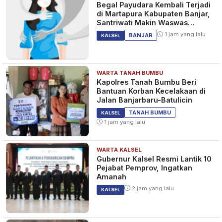
Begal Payudara Kembali Terjadi
di Martapura Kabupaten Banjar,
Santriwati Makin Waswas
Melintas
1 jam yang lalu
BANJAR
KALSEL
WARTA TANAH BUMBU
Kapolres Tanah Bumbu Beri
Bantuan Korban Kecelakaan di
Jalan Banjarbaru-Batulicin
TANAH BUMBU
KALSEL
1 jam yang lalu
WARTA KALSEL
Gubernur Kalsel Resmi Lantik 10
Pejabat Pemprov, Ingatkan
Amanah
2 jam yang lalu
KALSEL