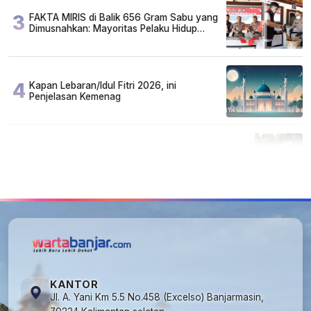
3
FAKTA MIRIS di Balik 656 Gram Sabu yang
Dimusnahkan: Mayoritas Pelaku Hidup
Susah, Ada Juga Sarjana!
4
Kapan Lebaran/Idul Fitri 2026, ini
Penjelasan Kemenag
5
Cuma di Tabalong! Mudik Bisa Santai Naik
Bus, Motor & Mobil Diantar Pakai Towing
KANTOR
Jl. A. Yani Km 5.5 No.458 (Excelso) Banjarmasin,