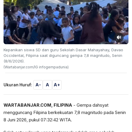
Kepanikan siswa SD dan guru Sekolah Dasar Mahayahay, Davao
Occidental, Filipina saat diguncang gempa 7,8 magnitudo, Senin
(8/6/2026).
(Wartabanjar.com/IG infogempadunia)
A-
A
A+
Ukuran Huruf:
WARTABANJAR.COM, FILIPINA
- Gempa dahsyat
mengguncang Filipina berkekuatan 7,8 magnitudo pada Senin
8 Juni 2026, pukul 07:32:42 WITA.