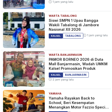
1 jam yang lalu
WARTA TABALONG
Siswi SMPN 1 Upau Bangga
Wakili Tabalong di Jambore
Nasional XII 2026
1 jam yang lalu
TABALONG
KALSEL
WARTA BANJARMASIN
PAMOR BORNEO 2026 di Duta
Mall Banjarmasin, Wadah UMKM
Kalsel Promosikan Produk
BANJARMASIN
KALSEL
2 jam yang lalu
YAMAHA
Yamaha Rayakan Back to
School, Beri Kesempatan
Menangkan Motor Fazzio Special
Edition Sunset Blue