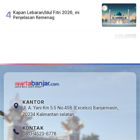
4
Kapan Lebaran/Idul Fitri 2026, ini
Penjelasan Kemenag
5
Cuma di Tabalong! Mudik Bisa Santai Naik
Bus, Motor & Mobil Diantar Pakai Towing
KANTOR
Jl. A. Yani Km 5.5 No.458 (Excelso) Banjarmasin,
70234 Kalimantan selatan
KONTAK
0813-4523-6778