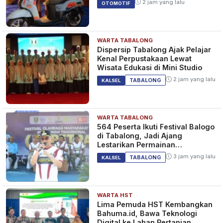
2 jam yang lalu
OTOMOTIF
WARTA TABALONG
Dispersip Tabalong Ajak Pelajar
Kenal Perpustakaan Lewat
Wisata Edukasi di Mini Studio
2 jam yang lalu
TABALONG
KALSEL
WARTA TABALONG
564 Peserta Ikuti Festival Balogo
di Tabalong, Jadi Ajang
Lestarikan Permainan
Tradisional
3 jam yang lalu
TABALONG
KALSEL
WARTA HST
Lima Pemuda HST Kembangkan
Bahuma.id, Bawa Teknologi
Digital ke Lahan Pertanian