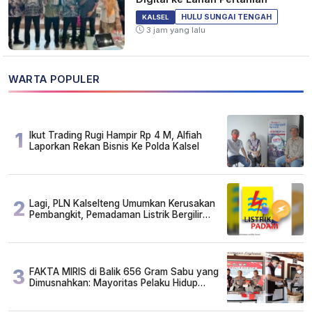
HULU SUNGAI TENGAH
KALSEL
3 jam yang lalu
WARTA POPULER
1
Ikut Trading Rugi Hampir Rp 4 M, Alfiah
Laporkan Rekan Bisnis Ke Polda Kalsel
2
Lagi, PLN Kalselteng Umumkan Kerusakan
Pembangkit, Pemadaman Listrik Bergilir
Diperpanjang?
3
FAKTA MIRIS di Balik 656 Gram Sabu yang
Dimusnahkan: Mayoritas Pelaku Hidup
Susah, Ada Juga Sarjana!