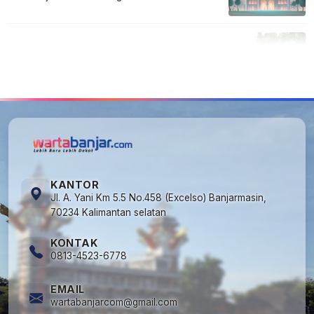
5
Cuma di Tabalong! Mudik Bisa Santai Naik
Bus, Motor & Mobil Diantar Pakai Towing
KANTOR
Jl. A. Yani Km 5.5 No.458 (Excelso) Banjarmasin,
70234 Kalimantan selatan
KONTAK
0813-4523-6778
EMAIL
wartabanjarcom@gmail.com