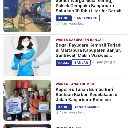
Sumur Warga Mulai Kering,
Polsek Cempaka Banjarbaru
Salurkan 10 Ribu Liter Air Bersih
BANJARBARU
KALSEL
1 jam yang lalu
WARTA KABUPATEN BANJAR
Begal Payudara Kembali Terjadi
di Martapura Kabupaten Banjar,
Santriwati Makin Waswas
Melintas
1 jam yang lalu
BANJAR
KALSEL
WARTA TANAH BUMBU
Kapolres Tanah Bumbu Beri
Bantuan Korban Kecelakaan di
Jalan Banjarbaru-Batulicin
TANAH BUMBU
KALSEL
1 jam yang lalu