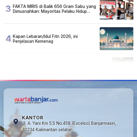
3
FAKTA MIRIS di Balik 656 Gram Sabu yang
Dimusnahkan: Mayoritas Pelaku Hidup
Susah, Ada Juga Sarjana!
4
Kapan Lebaran/Idul Fitri 2026, ini
Penjelasan Kemenag
5
Cuma di Tabalong! Mudik Bisa Santai Naik
Bus, Motor & Mobil Diantar Pakai Towing
KANTOR
Jl. A. Yani Km 5.5 No.458 (Excelso) Banjarmasin,
70234 Kalimantan selatan