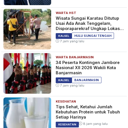
WARTA HST
Wisata Sungai Karatau Ditutup
Usai Ada Anak Tenggelam,
Disporaparekraf Ungkap Lokasi
Belum Berizin
HULU SUNGAI TENGAH
KALSEL
7 jam yang lalu
WARTA BANJARMASIN
34 Peserta Kontingen Jambore
Nasional XII 2026 Wakili Kota
Banjarmasin
BANJARMASIN
KALSEL
7 jam yang lalu
KESEHATAN
Tips Sehat, Ketahui Jumlah
Kebutuhan Protein untuk Tubuh
Setiap Harinya
8 jam yang lalu
KESEHATAN