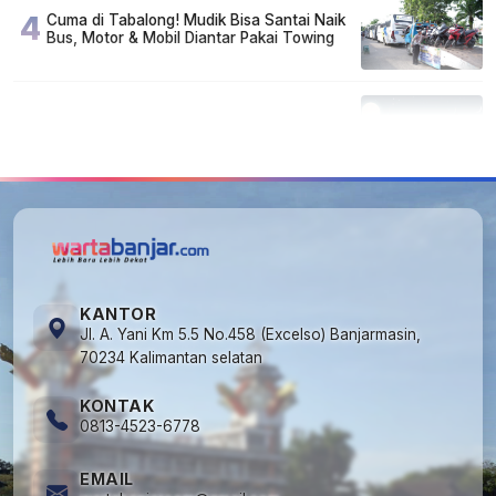
4
Cuma di Tabalong! Mudik Bisa Santai Naik
Bus, Motor & Mobil Diantar Pakai Towing
5
Kapan Lebaran/Idul Fitri 2026, ini
Penjelasan Kemenag
KANTOR
Jl. A. Yani Km 5.5 No.458 (Excelso) Banjarmasin,
70234 Kalimantan selatan
KONTAK
0813-4523-6778
EMAIL