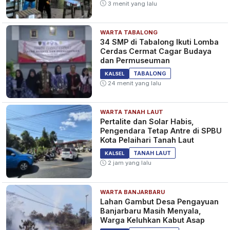
3 menit yang lalu
WARTA TABALONG
Mudik Tenang, Kendaraan
34 SMP di Tabalong Ikuti Lomba
Aman! Polsek Banjarmasin
Cerdas Cermat Cagar Budaya
Timur Sediakan Penitipan
dan Permuseuman
Gratis
4 bulan yang lalu
KALSEL
TABALONG
KALSEL
24 menit yang lalu
WARTA TANAH LAUT
Polsek Liang Anggang Buka
​Pertalite dan Solar Habis,
Penitipan Kendaraan Saat
Pengendara Tetap Antre di SPBU
Mudik
Kota Pelaihari Tanah Laut
4 bulan yang lalu
KALSEL
TANAH LAUT
KALSEL
2 jam yang lalu
WARTA BANJARBARU
Pastikan Mudik Aman dan
Lahan Gambut Desa Pengayuan
Lancar, Ketua DPRD Tanah
Banjarbaru Masih Menyala,
Bumbu Ikuti Rakor Operasi
Warga Keluhkan Kabut Asap
Ketupat 2026
5 bulan yang lalu