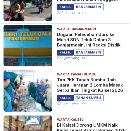
Pantauan
BANJARMASIN
KALSEL
4 jam yang lalu
WARTA BANJARMASIN
Dugaan Pelecehan Guru ke
Murid SDN Teluk Dalam 3
Banjarmasin, Ini Reaksi Disdik
BANJARMASIN
KALSEL
5 jam yang lalu
WARTA TANAH BUMBU
Tim PKK Tanah Bumbu Raih
Juara Harapan 2 Lomba Masak
Serba Ikan Tingkat Kalsel 2026
TANAH BUMBU
KALSEL
5 jam yang lalu
WARTA KALSEL
BI Kalsel Dorong UMKM Naik
Kelas Lewat Pamor Borneo 2026