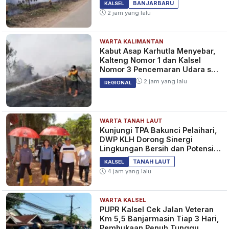
KALSEL
BANJARBARU
KALSEL
2 jam yang lalu
WARTA KALIMANTAN
Pastikan Mudik Aman dan
Kabut Asap Karhutla Menyebar,
Nyaman, Personel Gabungan
Kalteng Nomor 1 dan Kalsel
Siaga 24 Jam di Pos Pelayanan
Nomor 3 Pencemaran Udara se-
Simpang Tiga Bentok
Indonesia
1 tahun yang lalu
KALSEL
2 jam yang lalu
REGIONAL
WARTA TANAH LAUT
Jumlah Pemudik Lebaran 2025
Kunjungi TPA Bakunci Pelaihari,
Menggunakan Kapal Pelni
DWP KLH Dorong Sinergi
Meningkat Dibanding Tahun
Lingkungan Bersih dan Potensi
Lalu
Wisata Tanah Laut
1 tahun yang lalu
EKONOMI
TANAH LAUT
KALSEL
4 jam yang lalu
WARTA KALSEL
PUPR Kalsel Cek Jalan Veteran
Km 5,5 Banjarmasin Tiap 3 Hari,
Pembukaan Penuh Tunggu