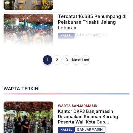
Tercatat 16.635 Penumpang di
Pelabuhan Trisakti Jelang
Lebaran
4 bulan yang lalu
KALSEL
1
2
3
Next
Last
BPBD Tanah Laut Beberkan
Daftar Wajib Cek Sebelum
Mudik Lebaran
4 bulan yang lalu
KALSEL
WARTA TERKINI
WARTA BANJARMASIN
Waspada Jelang Mudik
Kantor DKP3 Banjarmasin
Lebaran! Polres HST Ingatkan
Diramaikan Kicauan Burung
Kendaraan dan Rumah Harus
Peserta Wali Kota Cup
Aman
Banjarmasin
4 bulan yang lalu
KALSEL
BANJARMASIN
KALSEL