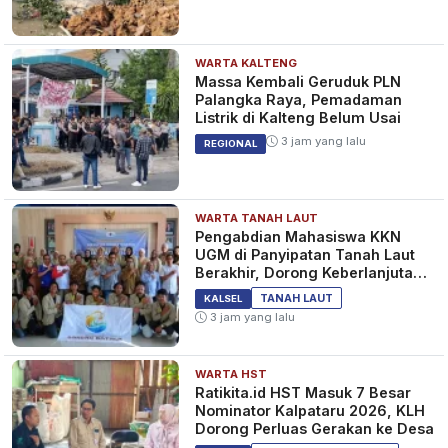
WARTA KALTENG
Libra Saatnya Nasib Cintamu
Massa Kembali Geruduk PLN
Berubah, Scorpio Bergairah
Palangka Raya, Pemadaman
Kembali: Cek Ramalan Zodiak
Listrik di Kalteng Belum Usai
Cinta Hari Ini
2 tahun yang lalu
LIFESTYLE
3 jam yang lalu
REGIONAL
WARTA TANAH LAUT
Leo, Libra, Scorpio Apa Warna
Pengabdian Mahasiswa KKN
Keberuntunganmu? Cek
UGM di Panyipatan Tanah Laut
Ramalan Tarot Zodiak Minggu
Berakhir, Dorong Keberlanjutan
Ini 28 Juli - 3 Agustus 2024
Program Masyarakat
2 tahun yang lalu
LIFESTYLE
TANAH LAUT
KALSEL
3 jam yang lalu
WARTA HST
Libra, Aquarius, Scorpio
Ratikita.id HST Masuk 7 Besar
Bintang-bintang Promosikan
Nominator Kalpataru 2026, KLH
Anda! Cek Ramalan Zodiak
Dorong Perluas Gerakan ke Desa
Cinta Hari Ini 31 Juli 2024
2 tahun yang lalu