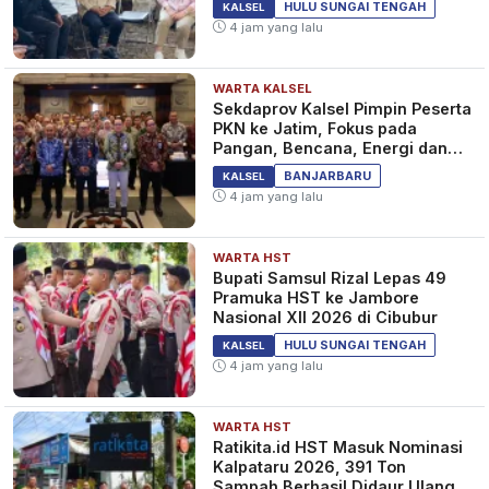
LIFESTYLE
HULU SUNGAI TENGAH
KALSEL
4 jam yang lalu
WARTA KALSEL
Libra, Aquarius, Pisces Siap-
Sekdaprov Kalsel Pimpin Peserta
siap si Dia Terpesona! Ramalan
PKN ke Jatim, Fokus pada
Zodiak Cinta Hari Ini 30 Juli
Pangan, Bencana, Energi dan
2024
Ekonomi
2 tahun yang lalu
LIFESTYLE
BANJARBARU
KALSEL
4 jam yang lalu
WARTA HST
Libra, Taurus, Aquarius Siapa
Bupati Samsul Rizal Lepas 49
Buka Hubungan Baru? Simak
Pramuka HST ke Jambore
Ramalan Zodiak Cinta Hari Ini
Nasional XII 2026 di Cibubur
28 Juli 2024
2 tahun yang lalu
LIFESTYLE
HULU SUNGAI TENGAH
KALSEL
4 jam yang lalu
WARTA HST
Ratikita.id HST Masuk Nominasi
Kalpataru 2026, 391 Ton
Sampah Berhasil Didaur Ulang