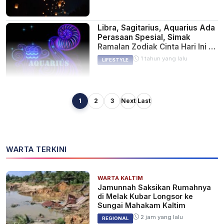
Libra, Sagitarius, Aquarius Ada
Perasaan Spesial, Simak
Ramalan Zodiak Cinta Hari Ini 8
Agustus 2024
1 tahun yang lalu
LIFESTYLE
1
2
3
Next
Last
Libra, Scorpio, Aquarius
Siaplah Petualangan Baru,
Simak Ramalan Zodiak Cinta
Hari Ini 7 Agustus 2024
2 tahun yang lalu
LIFESTYLE
WARTA TERKINI
WARTA KALTIM
Libra, Aquarius, Pisces Peluang
Jamunnah Saksikan Rumahnya
Indah Tiba, Cek Ramalan
di Melak Kubar Longsor ke
Zodiak Cinta Hari Ini 6 Agustus
Sungai Mahakam Kaltim
2024
2 tahun yang lalu
LIFESTYLE
2 jam yang lalu
REGIONAL