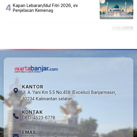
4
Kapan Lebaran/Idul Fitri 2026, ini
Penjelasan Kemenag
5
Cuma di Tabalong! Mudik Bisa Santai Naik
Bus, Motor & Mobil Diantar Pakai Towing
KANTOR
Jl. A. Yani Km 5.5 No.458 (Excelso) Banjarmasin,
70234 Kalimantan selatan
KONTAK
0813-4523-6778
EMAIL