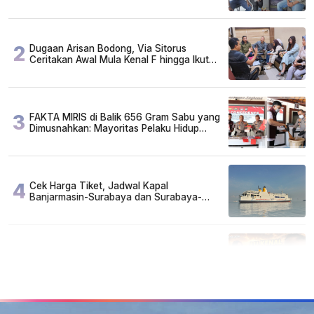
2
Dugaan Arisan Bodong, Via Sitorus
Ceritakan Awal Mula Kenal F hingga Ikut
Arisan
3
FAKTA MIRIS di Balik 656 Gram Sabu yang
Dimusnahkan: Mayoritas Pelaku Hidup
Susah, Ada Juga Sarjana!
4
Cek Harga Tiket, Jadwal Kapal
Banjarmasin-Surabaya dan Surabaya-
Banjarmasin Minggu 3 Mei 2026
5
Lirik Lagu dan Chord Gitar Lu Kenal Veronika
Ko, Viral di TikTok