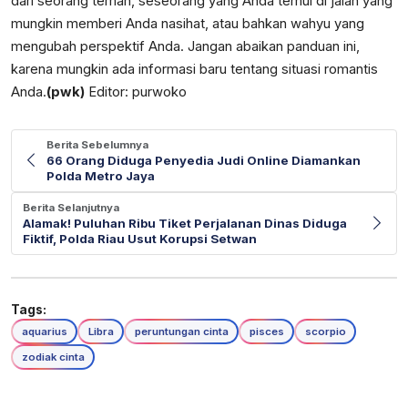
dari seorang teman, seseorang yang Anda temui di jalan yang
mungkin memberi Anda nasihat, atau bahkan wahyu yang
mengubah perspektif Anda. Jangan abaikan panduan ini,
karena mungkin ada informasi baru tentang situasi romantis
Anda.
(pwk)
Editor: purwoko
Berita Sebelumnya
66 Orang Diduga Penyedia Judi Online Diamankan
Polda Metro Jaya
Berita Selanjutnya
Alamak! Puluhan Ribu Tiket Perjalanan Dinas Diduga
Fiktif, Polda Riau Usut Korupsi Setwan
Tags:
aquarius
Libra
peruntungan cinta
pisces
scorpio
zodiak cinta