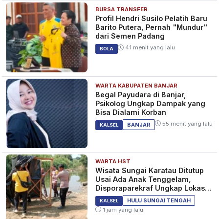
BURSA TRANSFER
Profil Hendri Susilo Pelatih Baru
Barito Putera, Pernah "Mundur"
dari Semen Padang
41 menit yang lalu
BOLA
WARTA KABUPATEN BANJAR
Begal Payudara di Banjar,
Psikolog Ungkap Dampak yang
Bisa Dialami Korban
55 menit yang lalu
BANJAR
KALSEL
WARTA HST
Wisata Sungai Karatau Ditutup
Usai Ada Anak Tenggelam,
Disporaparekraf Ungkap Lokasi
Belum Berizin
HULU SUNGAI TENGAH
KALSEL
1 jam yang lalu