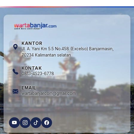
KANTOR
Jl. A. Yani Km 5.5 No.458 (Excelso) Banjarmasin,
70234 Kalimantan selatan
KONTAK
0813-4523-6778
EMAIL
wartabanjarcom@gmail.com