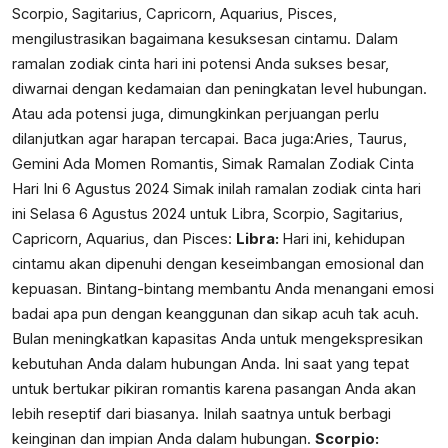
Scorpio, Sagitarius, Capricorn, Aquarius, Pisces,
mengilustrasikan bagaimana kesuksesan cintamu. Dalam
ramalan zodiak cinta hari ini potensi Anda sukses besar,
diwarnai dengan kedamaian dan peningkatan level hubungan.
Atau ada potensi juga, dimungkinkan perjuangan perlu
dilanjutkan agar harapan tercapai. Baca juga:
Aries, Taurus,
Gemini Ada Momen Romantis, Simak Ramalan Zodiak Cinta
Hari Ini 6 Agustus 2024
Simak inilah ramalan zodiak cinta hari
ini Selasa 6 Agustus 2024 untuk Libra, Scorpio, Sagitarius,
Capricorn, Aquarius, dan Pisces:
Libra:
Hari ini, kehidupan
cintamu akan dipenuhi dengan keseimbangan emosional dan
kepuasan. Bintang-bintang membantu Anda menangani emosi
badai apa pun dengan keanggunan dan sikap acuh tak acuh.
Bulan meningkatkan kapasitas Anda untuk mengekspresikan
kebutuhan Anda dalam hubungan Anda. Ini saat yang tepat
untuk bertukar pikiran romantis karena pasangan Anda akan
lebih reseptif dari biasanya. Inilah saatnya untuk berbagi
keinginan dan impian Anda dalam hubungan.
Scorpio: