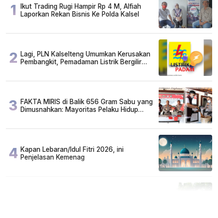
1
Ikut Trading Rugi Hampir Rp 4 M, Alfiah
Laporkan Rekan Bisnis Ke Polda Kalsel
2
Lagi, PLN Kalselteng Umumkan Kerusakan
Pembangkit, Pemadaman Listrik Bergilir
Diperpanjang?
3
FAKTA MIRIS di Balik 656 Gram Sabu yang
Dimusnahkan: Mayoritas Pelaku Hidup
Susah, Ada Juga Sarjana!
4
Kapan Lebaran/Idul Fitri 2026, ini
Penjelasan Kemenag
5
Cuma di Tabalong! Mudik Bisa Santai Naik
Bus, Motor & Mobil Diantar Pakai Towing