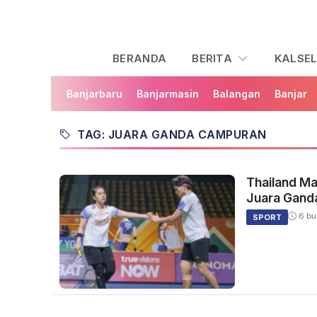
BERANDA
BERITA
KALSE
Banjarbaru
Banjarmasin
Balangan
Banjar
TAG: JUARA GANDA CAMPURAN
Thailand M
Juara Gand
6 bu
SPORT