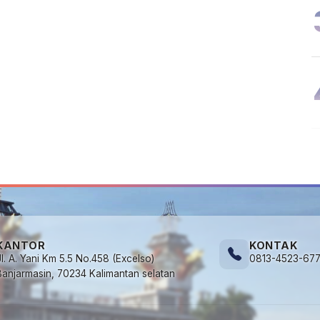
KANTOR
KONTAK
Jl. A. Yani Km 5.5 No.458 (Excelso)
0813-4523-67
Banjarmasin, 70234 Kalimantan selatan