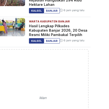
Kejadian Hanguskan 294 Ribu
Hektare Lahan
6 jam yang lalu
KALSEL
BANJAR
WARTA KABUPATEN BANJAR
Hasil Lengkap Pilkades
Kabupaten Banjar 2026, 20 Desa
Resmi Miliki Pambakal Terpilih
6 jam yang lalu
KALSEL
BANJAR
Iklan