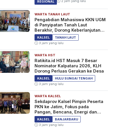
2 jam yang lalu
REGIONAL
WARTA TANAH LAUT
Pengabdian Mahasiswa KKN UGM
di Panyipatan Tanah Laut
Berakhir, Dorong Keberlanjutan
Program Masyarakat
KALSEL
TANAH LAUT
3 jam yang lalu
WARTA HST
Ratikita.id HST Masuk 7 Besar
Nominator Kalpataru 2026, KLH
Dorong Perluas Gerakan ke Desa
KALSEL
HULU SUNGAI TENGAH
3 jam yang lalu
WARTA KALSEL
Sekdaprov Kalsel Pimpin Peserta
PKN ke Jatim, Fokus pada
Pangan, Bencana, Energi dan
Ekonomi
KALSEL
BANJARBARU
3 jam yang lalu