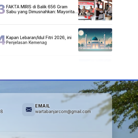
3
FAKTA MIRIS di Balik 656 Gram
Sabu yang Dimusnahkan: Mayoritas
Pelaku Hidup Susah, Ada Juga
Sarjana!
4
Kapan Lebaran/Idul Fitri 2026, ini
Penjelasan Kemenag
5
Kecelakaan Maut di Jalan Tjilik
Riwut Katingan! Pikap dan Avanza
Bertabrakan, Korban Luka Parah
EMAIL
78
wartabanjarcom@gmail.com