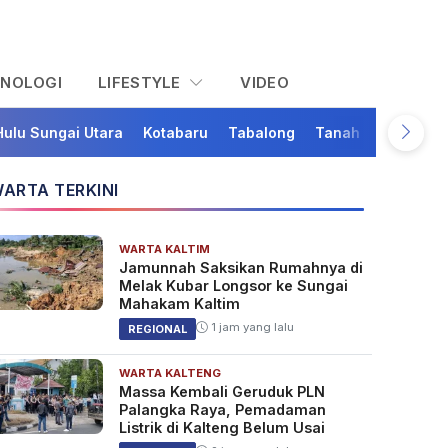
KNOLOGI
LIFESTYLE
VIDEO
Hulu Sungai Utara
Kotabaru
Tabalong
Tanah Bumbu
Ta
ARTA TERKINI
WARTA KALTIM
Jamunnah Saksikan Rumahnya di
Melak Kubar Longsor ke Sungai
Mahakam Kaltim
1 jam yang lalu
REGIONAL
WARTA KALTENG
Massa Kembali Geruduk PLN
Palangka Raya, Pemadaman
Listrik di Kalteng Belum Usai