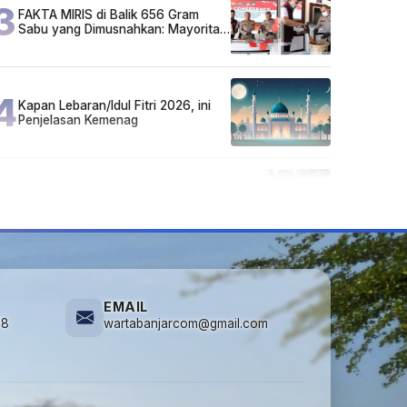
3
FAKTA MIRIS di Balik 656 Gram
Sabu yang Dimusnahkan: Mayoritas
Pelaku Hidup Susah, Ada Juga
Sarjana!
4
Kapan Lebaran/Idul Fitri 2026, ini
Penjelasan Kemenag
5
Cuma di Tabalong! Mudik Bisa
Santai Naik Bus, Motor & Mobil
Diantar Pakai Towing
EMAIL
78
wartabanjarcom@gmail.com