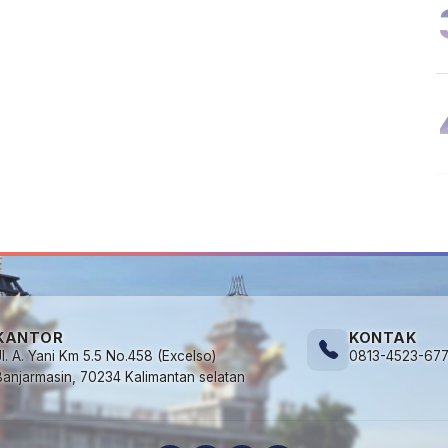
KANTOR
KONTAK
Jl. A. Yani Km 5.5 No.458 (Excelso)
0813-4523-67
Banjarmasin, 70234 Kalimantan selatan