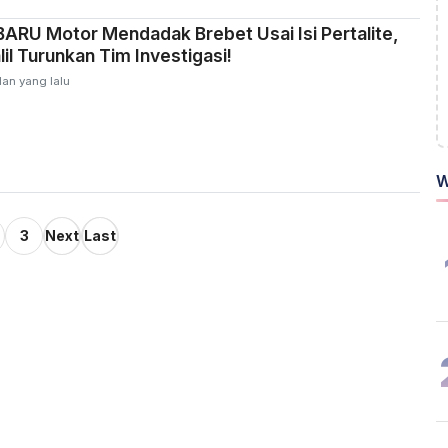
RU Motor Mendadak Brebet Usai Isi Pertalite,
il Turunkan Tim Investigasi!
lan yang lalu
W
3
Next
Last