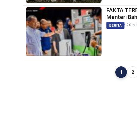
FAKTA TERBA
Menteri Bahl
9 bu
BERITA
1
2