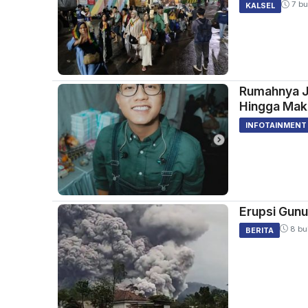
7 bu
KALSEL
Rumahnya Ja
Hingga Maka
INFOTAINMENT
Erupsi Gun
8 bu
BERITA