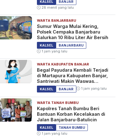
KALSEL
BANJAR
28 menit yang lalu
WARTA BANJARBARU
Sumur Warga Mulai Kering,
Polsek Cempaka Banjarbaru
Salurkan 10 Ribu Liter Air Bersih
KALSEL
BANJARBARU
1 jam yang lalu
WARTA KABUPATEN BANJAR
Begal Payudara Kembali Terjadi
di Martapura Kabupaten Banjar,
Santriwati Makin Waswas
Melintas
1 jam yang lalu
KALSEL
BANJAR
WARTA TANAH BUMBU
Kapolres Tanah Bumbu Beri
Bantuan Korban Kecelakaan di
Jalan Banjarbaru-Batulicin
KALSEL
TANAH BUMBU
1 jam yang lalu