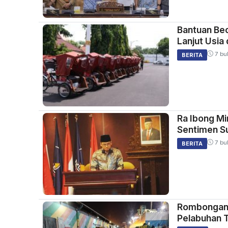
Bantuan Bec
Lanjut Usia
7 bul
BERITA
Ra Ibong Mi
Sentimen S
7 bul
BERITA
Rombongan 
Pelabuhan T