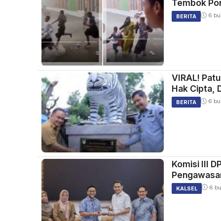
Tembok Pon
6 bu
BERITA
VIRAL! Patu
Hak Cipta, 
6 bu
BERITA
Komisi III 
Pengawasan
6 bu
KALSEL