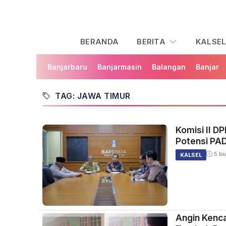
BERANDA
BERITA
KALSE
Banjarbaru
Banjarmasin
Balangan
Banjar
TAG: JAWA TIMUR
Komisi II D
Potensi PA
5 bu
KALSEL
Angin Kenc