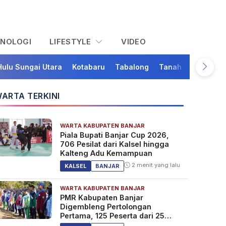
KNOLOGI
LIFESTYLE
VIDEO
Hulu Sungai Utara
Kotabaru
Tabalong
Tanah Bumbu
Ta
ARTA TERKINI
WARTA KABUPATEN BANJAR
Piala Bupati Banjar Cup 2026,
706 Pesilat dari Kalsel hingga
Kalteng Adu Kemampuan
2 menit yang lalu
KALSEL
BANJAR
WARTA KABUPATEN BANJAR
PMR Kabupaten Banjar
Digembleng Pertolongan
Pertama, 125 Peserta dari 25
Sekolah