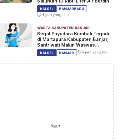
Salurkan 10 Ribu Liter Air Bersih
KALSEL
BANJARBARU
4 jam yang lalu
WARTA KABUPATEN BANJAR
Begal Payudara Kembali Terjadi
di Martapura Kabupaten Banjar,
Santriwati Makin Waswas
Melintas
4 jam yang lalu
KALSEL
BANJAR
Iklan