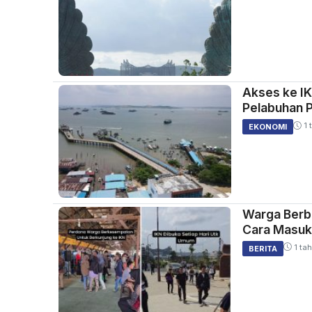
Akses ke IK
Pelabuhan 
1 
EKONOMI
Warga Berb
Cara Masuk
1 tah
BERITA