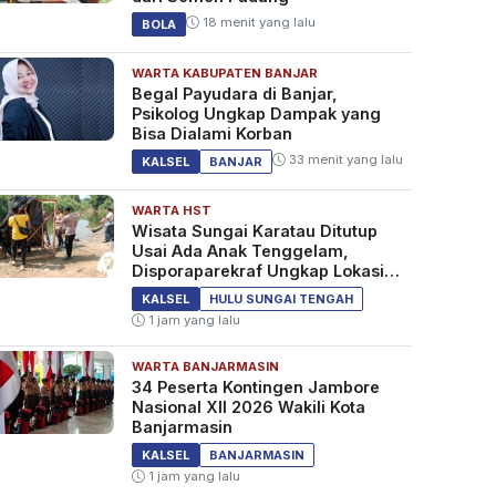
18 menit yang lalu
BOLA
WARTA KABUPATEN BANJAR
Begal Payudara di Banjar,
Psikolog Ungkap Dampak yang
Bisa Dialami Korban
33 menit yang lalu
KALSEL
BANJAR
WARTA HST
Wisata Sungai Karatau Ditutup
Usai Ada Anak Tenggelam,
Disporaparekraf Ungkap Lokasi
Belum Berizin
KALSEL
HULU SUNGAI TENGAH
1 jam yang lalu
WARTA BANJARMASIN
34 Peserta Kontingen Jambore
Nasional XII 2026 Wakili Kota
Banjarmasin
KALSEL
BANJARMASIN
1 jam yang lalu