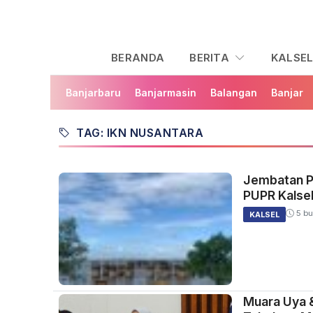
BERANDA
BERITA
KALSE
Banjarbaru
Banjarmasin
Balangan
Banjar
TAG: IKN NUSANTARA
Jembatan Pu
PUPR Kalsel:
5 bu
KALSEL
Muara Uya &