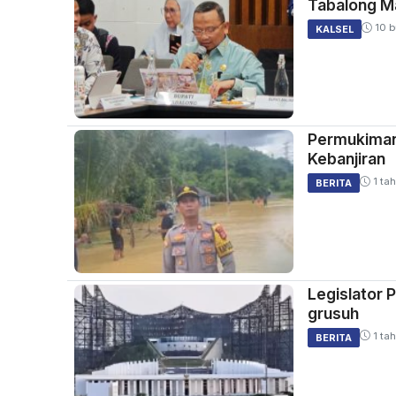
Tabalong Ma
10 b
KALSEL
Permukiman
Kebanjiran
1 tah
BERITA
Legislator 
grusuh
1 tah
BERITA