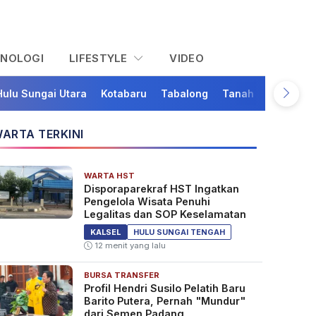
KNOLOGI
LIFESTYLE
VIDEO
Hulu Sungai Utara
Kotabaru
Tabalong
Tanah Bumbu
Ta
ARTA TERKINI
WARTA HST
Disporaparekraf HST Ingatkan
Pengelola Wisata Penuhi
Legalitas dan SOP Keselamatan
KALSEL
HULU SUNGAI TENGAH
12 menit yang lalu
BURSA TRANSFER
Profil Hendri Susilo Pelatih Baru
Barito Putera, Pernah "Mundur"
dari Semen Padang