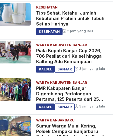
KESEHATAN
Tips Sehat, Ketahui Jumlah
Kebutuhan Protein untuk Tubuh
Setiap Harinya
2 jam yang lalu
KESEHATAN
WARTA KABUPATEN BANJAR
Piala Bupati Banjar Cup 2026,
706 Pesilat dari Kalsel hingga
Kalteng Adu Kemampuan
3 jam yang lalu
KALSEL
BANJAR
WARTA KABUPATEN BANJAR
PMR Kabupaten Banjar
Digembleng Pertolongan
Pertama, 125 Peserta dari 25
Sekolah
3 jam yang lalu
KALSEL
BANJAR
WARTA BANJARBARU
Sumur Warga Mulai Kering,
Polsek Cempaka Banjarbaru