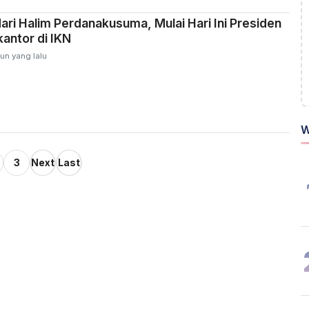
ari Halim Perdanakusuma, Mulai Hari Ini Presiden
antor di IKN
un yang lalu
W
3
Next
Last