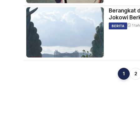
Berangkat d
Jokowi Berk
1 tah
BERITA
1
2