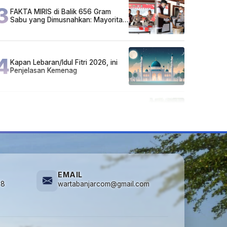
3
FAKTA MIRIS di Balik 656 Gram
Sabu yang Dimusnahkan: Mayoritas
Pelaku Hidup Susah, Ada Juga
Sarjana!
4
Kapan Lebaran/Idul Fitri 2026, ini
Penjelasan Kemenag
5
Cuma di Tabalong! Mudik Bisa
Santai Naik Bus, Motor & Mobil
Diantar Pakai Towing
EMAIL
78
wartabanjarcom@gmail.com