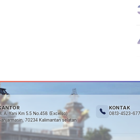
KANTOR
KONTAK
Jl. A. Yani Km 5.5 No.458 (Excelso)
0813-4523-67
Banjarmasin, 70234 Kalimantan selatan