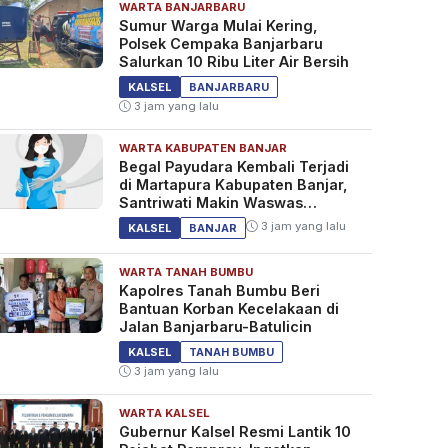
WARTA BANJARBARU
Sumur Warga Mulai Kering,
Polsek Cempaka Banjarbaru
Salurkan 10 Ribu Liter Air Bersih
KALSEL
BANJARBARU
3 jam yang lalu
WARTA KABUPATEN BANJAR
Begal Payudara Kembali Terjadi
di Martapura Kabupaten Banjar,
Santriwati Makin Waswas
Melintas
3 jam yang lalu
KALSEL
BANJAR
WARTA TANAH BUMBU
Kapolres Tanah Bumbu Beri
Bantuan Korban Kecelakaan di
Jalan Banjarbaru-Batulicin
KALSEL
TANAH BUMBU
3 jam yang lalu
WARTA KALSEL
Gubernur Kalsel Resmi Lantik 10