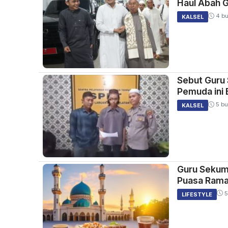
Haul Abah G
4 bu
KALSEL
Sebut Guru 
Pemuda ini B
5 bu
KALSEL
Guru Sekum
Puasa Ram
5
LIFESTYLE