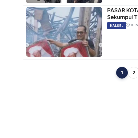
PASAR KOTA
Sekumpul Te
10 b
KALSEL
1
2