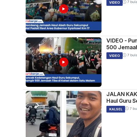
7 bula
VIDEO
VIDEO - Pu
500 Jemaah 
7 bula
VIDEO
JALAN KAKI
Haul Guru S
7 bu
KALSEL