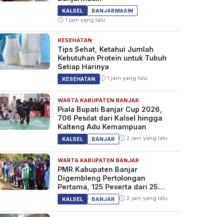
KALSEL
BANJARMASIN
1 jam yang lalu
KESEHATAN
Tips Sehat, Ketahui Jumlah
Kebutuhan Protein untuk Tubuh
Setiap Harinya
1 jam yang lalu
KESEHATAN
WARTA KABUPATEN BANJAR
Piala Bupati Banjar Cup 2026,
706 Pesilat dari Kalsel hingga
Kalteng Adu Kemampuan
2 jam yang lalu
KALSEL
BANJAR
WARTA KABUPATEN BANJAR
PMR Kabupaten Banjar
Digembleng Pertolongan
Pertama, 125 Peserta dari 25
Sekolah
2 jam yang lalu
KALSEL
BANJAR