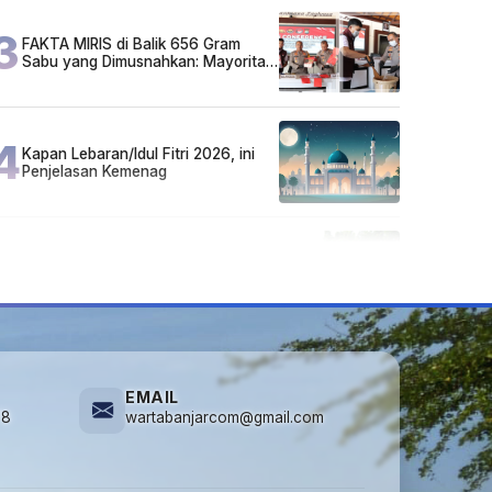
3
FAKTA MIRIS di Balik 656 Gram
Sabu yang Dimusnahkan: Mayoritas
Pelaku Hidup Susah, Ada Juga
Sarjana!
4
Kapan Lebaran/Idul Fitri 2026, ini
Penjelasan Kemenag
5
Cuma di Tabalong! Mudik Bisa
Santai Naik Bus, Motor & Mobil
Diantar Pakai Towing
EMAIL
78
wartabanjarcom@gmail.com