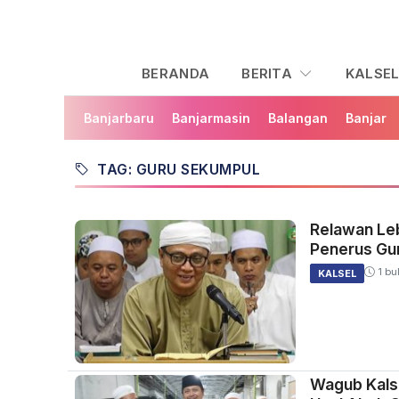
BERANDA
BERITA
KALSE
Banjarbaru
Banjarmasin
Balangan
Banjar
TAG: GURU SEKUMPUL
Relawan Leb
Penerus Gu
1 bu
KALSEL
Wagub Kalse