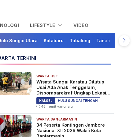
KNOLOGI
LIFESTYLE
VIDEO
Hulu Sungai Utara
Kotabaru
Tabalong
Tanah Bumbu
Ta
ARTA TERKINI
WARTA HST
Wisata Sungai Karatau Ditutup
Usai Ada Anak Tenggelam,
Disporaparekraf Ungkap Lokasi
Belum Berizin
KALSEL
HULU SUNGAI TENGAH
45 menit yang lalu
WARTA BANJARMASIN
34 Peserta Kontingen Jambore
Nasional XII 2026 Wakili Kota
Banjarmasin