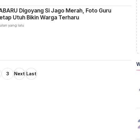
BARU Digoyang Si Jago Merah, Foto Guru
tap Utuh Bikin Warga Terharu
ulan yang lalu
W
3
Next
Last