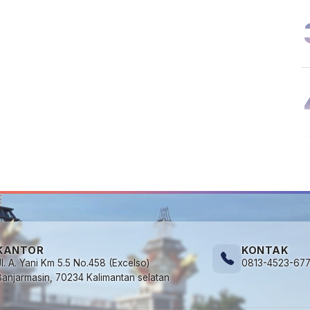
KANTOR
KONTAK
Jl. A. Yani Km 5.5 No.458 (Excelso)
0813-4523-67
Banjarmasin, 70234 Kalimantan selatan