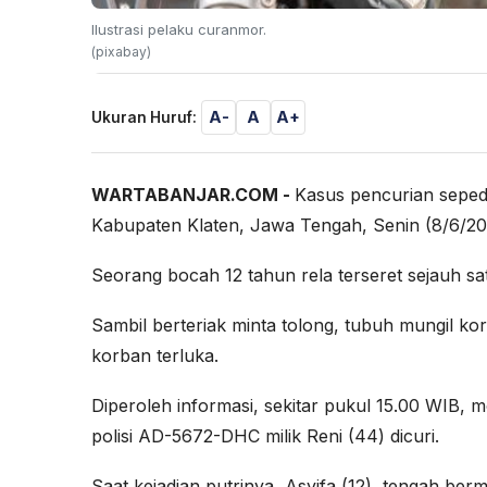
Ilustrasi pelaku curanmor.
(pixabay)
A-
A
A+
Ukuran Huruf:
WARTABANJAR.COM -
Kasus pencurian seped
Kabupaten Klaten, Jawa Tengah, Senin (8/6/20
Seorang bocah 12 tahun rela terseret sejauh sa
Sambil berteriak minta tolong, tubuh mungil kor
korban terluka.
Diperoleh informasi, sekitar pukul 15.00 WIB, 
polisi AD-5672-DHC milik Reni (44) dicuri.
Saat kejadian putrinya, Asyifa (12), tengah b