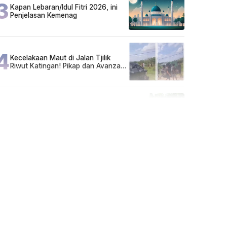
3
Kapan Lebaran/Idul Fitri 2026, ini
Penjelasan Kemenag
4
Kecelakaan Maut di Jalan Tjilik
Riwut Katingan! Pikap dan Avanza
Bertabrakan, Korban Luka Parah
5
Cuma di Tabalong! Mudik Bisa
Santai Naik Bus, Motor & Mobil
Diantar Pakai Towing