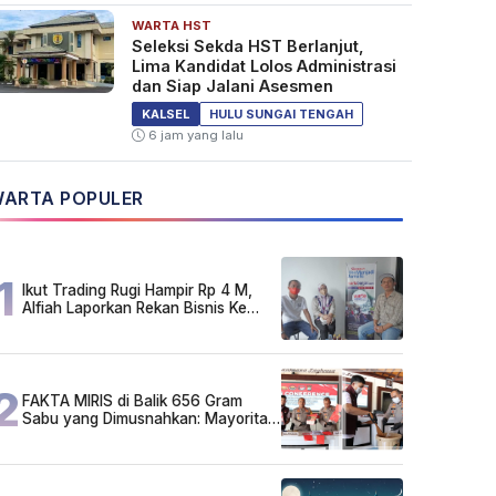
WARTA HST
Seleksi Sekda HST Berlanjut,
Lima Kandidat Lolos Administrasi
dan Siap Jalani Asesmen
KALSEL
HULU SUNGAI TENGAH
6 jam yang lalu
ARTA POPULER
1
Ikut Trading Rugi Hampir Rp 4 M,
Alfiah Laporkan Rekan Bisnis Ke
Polda Kalsel
2
FAKTA MIRIS di Balik 656 Gram
Sabu yang Dimusnahkan: Mayoritas
Pelaku Hidup Susah, Ada Juga
Sarjana!