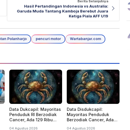
Berita Selanjutnya
Hasil Pertandingan Indonesia vs Australia:
Garuda Muda Tantang Kamboja Berebut Juara
Ketiga Piala AFF U19
an Polanharjo
pencuri motor
Wartabanjar.com
Data Dukcapil: Mayoritas
Data Disdukcapil:
Penduduk RI Berzodiak
Mayoritas Penduduk
Cancer, Ada 129 Ribu
Berzodiak Cancer, Ada
o
Lahir di Tahun Kabisat
129 Ribu Lahir di Tahun
04 Agustus 2026
04 Agustus 2026