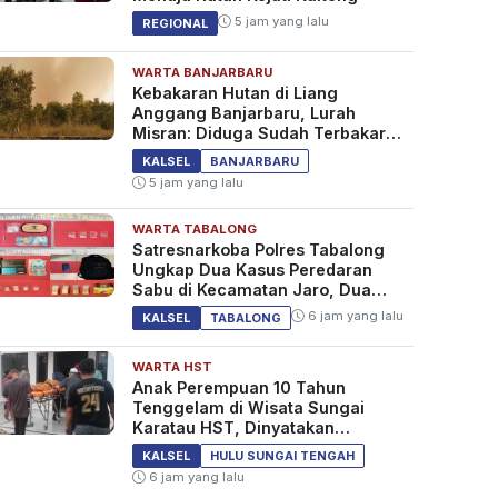
5 jam yang lalu
REGIONAL
WARTA BANJARBARU
Kebakaran Hutan di Liang
Anggang Banjarbaru, Lurah
Misran: Diduga Sudah Terbakar
Sejak Tadi Malam
KALSEL
BANJARBARU
5 jam yang lalu
WARTA TABALONG
Satresnarkoba Polres Tabalong
Ungkap Dua Kasus Peredaran
Sabu di Kecamatan Jaro, Dua
Pelaku Diamankan
6 jam yang lalu
KALSEL
TABALONG
WARTA HST
Anak Perempuan 10 Tahun
Tenggelam di Wisata Sungai
Karatau HST, Dinyatakan
Meninggal Dunia
KALSEL
HULU SUNGAI TENGAH
6 jam yang lalu