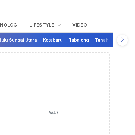
KNOLOGI
LIFESTYLE
VIDEO
Hulu Sungai Utara
Kotabaru
Tabalong
Tanah Bumbu
Ta
Iklan