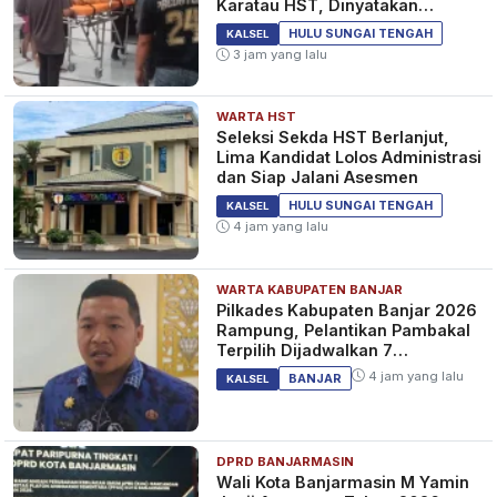
Karatau HST, Dinyatakan
Meninggal Dunia
HULU SUNGAI TENGAH
KALSEL
3 jam yang lalu
WARTA HST
Seleksi Sekda HST Berlanjut,
Lima Kandidat Lolos Administrasi
dan Siap Jalani Asesmen
HULU SUNGAI TENGAH
KALSEL
4 jam yang lalu
WARTA KABUPATEN BANJAR
Pilkades Kabupaten Banjar 2026
Rampung, Pelantikan Pambakal
Terpilih Dijadwalkan 7
September 2026
4 jam yang lalu
BANJAR
KALSEL
DPRD BANJARMASIN
Wali Kota Banjarmasin M Yamin