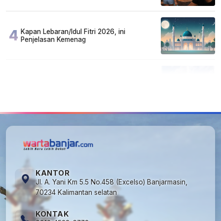
4
Kapan Lebaran/Idul Fitri 2026, ini
Penjelasan Kemenag
5
Kecelakaan Maut di Jalan Tjilik Riwut
Katingan! Pikap dan Avanza Bertabrakan,
Korban Luka Parah
KANTOR
Jl. A. Yani Km 5.5 No.458 (Excelso) Banjarmasin,
70234 Kalimantan selatan
KONTAK