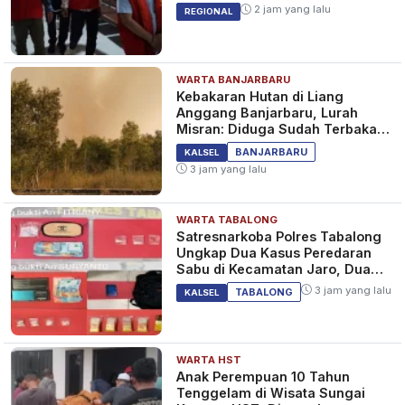
2 jam yang lalu
REGIONAL
WARTA BANJARBARU
Kebakaran Hutan di Liang
Anggang Banjarbaru, Lurah
Misran: Diduga Sudah Terbakar
Sejak Tadi Malam
BANJARBARU
KALSEL
3 jam yang lalu
WARTA TABALONG
Satresnarkoba Polres Tabalong
Ungkap Dua Kasus Peredaran
Sabu di Kecamatan Jaro, Dua
Pelaku Diamankan
3 jam yang lalu
TABALONG
KALSEL
WARTA HST
Anak Perempuan 10 Tahun
Tenggelam di Wisata Sungai