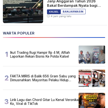
Janji Anggaran Tahun 2026
Bakal Berdampak Nyata bagi
Masyarakat&nbsp;
BANJARMASIN
KALSEL
4 jam yang lalu
WARTA POPULER
1
Ikut Trading Rugi Hampir Rp 4 M, Alfiah
Laporkan Rekan Bisnis Ke Polda Kalsel
2
FAKTA MIRIS di Balik 656 Gram Sabu yang
Dimusnahkan: Mayoritas Pelaku Hidup
Susah, Ada Juga Sarjana!
3
Lirik Lagu dan Chord Gitar Lu Kenal Veronika
Ko, Viral di TikTok