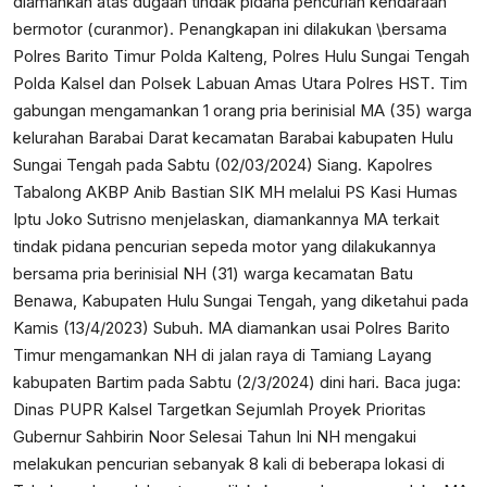
diamankan atas dugaan tindak pidana pencurian kendaraan
bermotor (curanmor). Penangkapan ini dilakukan \bersama
Polres Barito Timur Polda Kalteng, Polres Hulu Sungai Tengah
Polda Kalsel dan Polsek Labuan Amas Utara Polres HST. Tim
gabungan mengamankan 1 orang pria berinisial MA (35) warga
kelurahan Barabai Darat kecamatan Barabai kabupaten Hulu
Sungai Tengah pada Sabtu (02/03/2024) Siang. Kapolres
Tabalong AKBP Anib Bastian SIK MH melalui PS Kasi Humas
Iptu Joko Sutrisno menjelaskan, diamankannya MA terkait
tindak pidana pencurian sepeda motor yang dilakukannya
bersama pria berinisial NH (31) warga kecamatan Batu
Benawa, Kabupaten Hulu Sungai Tengah, yang diketahui pada
Kamis (13/4/2023) Subuh. MA diamankan usai Polres Barito
Timur mengamankan NH di jalan raya di Tamiang Layang
kabupaten Bartim pada Sabtu (2/3/2024) dini hari. Baca juga:
Dinas PUPR Kalsel Targetkan Sejumlah Proyek Prioritas
Gubernur Sahbirin Noor Selesai Tahun Ini
NH mengakui
melakukan pencurian sebanyak 8 kali di beberapa lokasi di