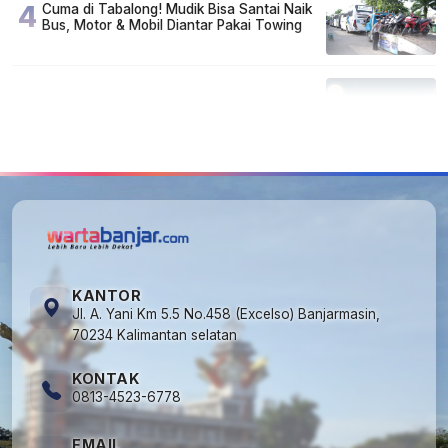
4
Cuma di Tabalong! Mudik Bisa Santai Naik
Bus, Motor & Mobil Diantar Pakai Towing
5
Kapan Lebaran/Idul Fitri 2026, ini
Penjelasan Kemenag
KANTOR
Jl. A. Yani Km 5.5 No.458 (Excelso) Banjarmasin,
70234 Kalimantan selatan
KONTAK
0813-4523-6778
EMAIL