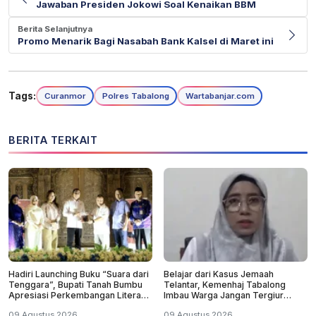
Jawaban Presiden Jokowi Soal Kenaikan BBM
Berita Selanjutnya
Promo Menarik Bagi Nasabah Bank Kalsel di Maret ini
Tags:
Curanmor
Polres Tabalong
Wartabanjar.com
BERITA TERKAIT
Hadiri Launching Buku “Suara dari
Belajar dari Kasus Jemaah
Tenggara”, Bupati Tanah Bumbu
Telantar, Kemenhaj Tabalong
Apresiasi Perkembangan Literasi
Imbau Warga Jangan Tergiur
di Bumi Bersujud
Umrah Murah
09 Agustus 2026
09 Agustus 2026