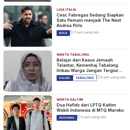
LIGA ITALIA
Cesc Fabregas Sedang Siapkan
Satu Pemain menjadi The Next
Andrea Pirlo
3 jam yang lalu
BOLA
WARTA TABALONG
Belajar dari Kasus Jemaah
Telantar, Kemenhaj Tabalong
Imbau Warga Jangan Tergiur
Umrah Murah
5 jam yang lalu
TABALONG
KALSEL
WARTA KALTIM
Dua Hafidz dari LPTQ Kaltim
Wakili Indonesia di MTQ Maroko
5 jam yang lalu
REGIONAL