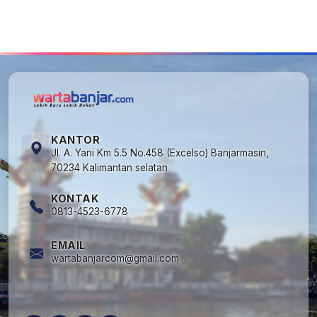
5
Kapan Lebaran/Idul Fitri 2026, ini
Penjelasan Kemenag
KANTOR
Jl. A. Yani Km 5.5 No.458 (Excelso) Banjarmasin,
70234 Kalimantan selatan
KONTAK
0813-4523-6778
EMAIL
wartabanjarcom@gmail.com