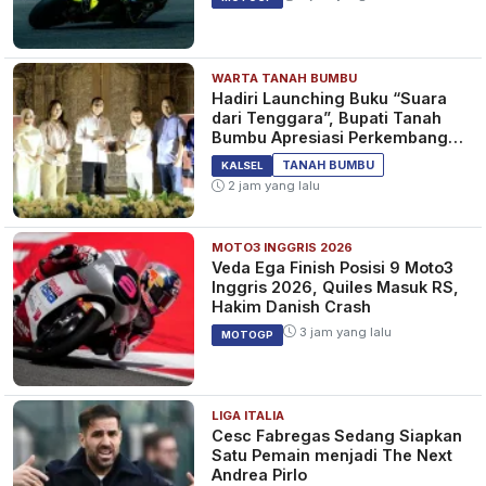
WARTA TANAH BUMBU
Hadiri Launching Buku “Suara
dari Tenggara”, Bupati Tanah
Bumbu Apresiasi Perkembangan
Literasi di Bumi Bersujud
TANAH BUMBU
KALSEL
2 jam yang lalu
MOTO3 INGGRIS 2026
Veda Ega Finish Posisi 9 Moto3
Inggris 2026, Quiles Masuk RS,
Hakim Danish Crash
3 jam yang lalu
MOTOGP
LIGA ITALIA
Cesc Fabregas Sedang Siapkan
Satu Pemain menjadi The Next
Andrea Pirlo