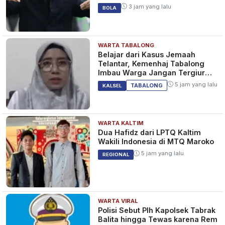
3 jam yang lalu
BOLA
WARTA TABALONG
Belajar dari Kasus Jemaah
Telantar, Kemenhaj Tabalong
Imbau Warga Jangan Tergiur
Umrah Murah
5 jam yang lalu
TABALONG
KALSEL
WARTA KALTIM
Dua Hafidz dari LPTQ Kaltim
Wakili Indonesia di MTQ Maroko
5 jam yang lalu
REGIONAL
WARTA VIRAL
Polisi Sebut Plh Kapolsek Tabrak
Balita hingga Tewas karena Rem