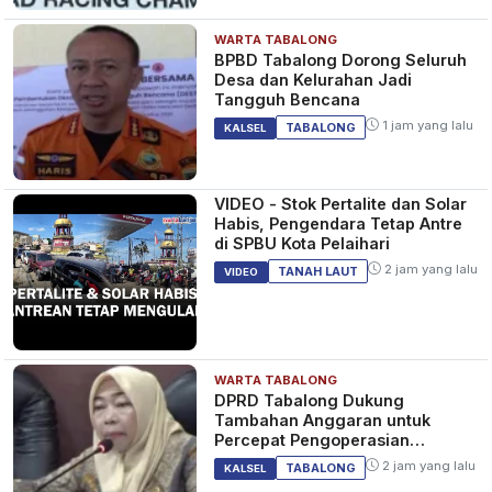
WARTA TABALONG
BPBD Tabalong Dorong Seluruh
Desa dan Kelurahan Jadi
Tangguh Bencana
1 jam yang lalu
TABALONG
KALSEL
VIDEO - Stok Pertalite dan Solar
Habis, Pengendara Tetap Antre
di SPBU Kota Pelaihari
2 jam yang lalu
TANAH LAUT
VIDEO
WARTA TABALONG
DPRD Tabalong Dukung
Tambahan Anggaran untuk
Percepat Pengoperasian
Bandara Warukin
2 jam yang lalu
TABALONG
KALSEL