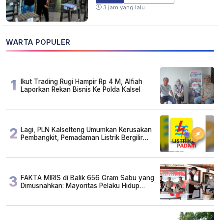
3 jam yang lalu
WARTA POPULER
1
Ikut Trading Rugi Hampir Rp 4 M, Alfiah
Laporkan Rekan Bisnis Ke Polda Kalsel
2
Lagi, PLN Kalselteng Umumkan Kerusakan
Pembangkit, Pemadaman Listrik Bergilir
Diperpanjang?
3
FAKTA MIRIS di Balik 656 Gram Sabu yang
Dimusnahkan: Mayoritas Pelaku Hidup
Susah, Ada Juga Sarjana!