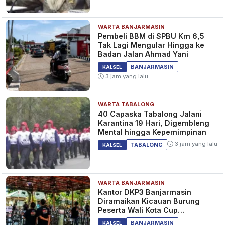
WARTA BANJARMASIN
Pembeli BBM di SPBU Km 6,5
Tak Lagi Mengular Hingga ke
Badan Jalan Ahmad Yani
BANJARMASIN
KALSEL
3 jam yang lalu
WARTA TABALONG
40 Capaska Tabalong Jalani
Karantina 19 Hari, Digembleng
Mental hingga Kepemimpinan
3 jam yang lalu
TABALONG
KALSEL
WARTA BANJARMASIN
Kantor DKP3 Banjarmasin
Diramaikan Kicauan Burung
Peserta Wali Kota Cup
Banjarmasin
BANJARMASIN
KALSEL