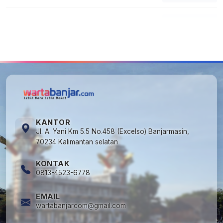
5
Cuma di Tabalong! Mudik Bisa Santai Naik
Bus, Motor & Mobil Diantar Pakai Towing
KANTOR
Jl. A. Yani Km 5.5 No.458 (Excelso) Banjarmasin,
70234 Kalimantan selatan
KONTAK
0813-4523-6778
EMAIL
wartabanjarcom@gmail.com