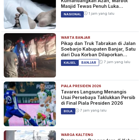
Kumandangkan Azan, Marbot
Masjid Tewas Penuh Luka
Sabetan Samurai
1 jam yang lalu
NASIONAL
WARTA BANJAR
Pikap dan Truk Tabrakan di Jalan
Soebarjo Kabupaten Banjar, Satu
dari Dua Korban Dilaporkan
Tewas
7 jam yang lalu
BANJAR
KALSEL
PIALA PRESIDEN 2026
Tavares Langsung Menangis
Usai Persebaya Taklukkan Persib
di Final Piala Presiden 2026
7 jam yang lalu
BOLA
WARGA KALTENG