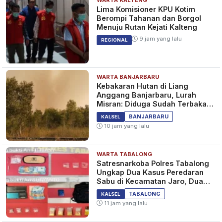
WARTA KALTENG
Lima Komisioner KPU Kotim
Berompi Tahanan dan Borgol
Menuju Rutan Kejati Kalteng
9 jam yang lalu
REGIONAL
WARTA BANJARBARU
Kebakaran Hutan di Liang
Anggang Banjarbaru, Lurah
Misran: Diduga Sudah Terbakar
Sejak Tadi Malam
BANJARBARU
KALSEL
10 jam yang lalu
WARTA TABALONG
Satresnarkoba Polres Tabalong
Ungkap Dua Kasus Peredaran
Sabu di Kecamatan Jaro, Dua
Pelaku Diamankan
TABALONG
KALSEL
11 jam yang lalu