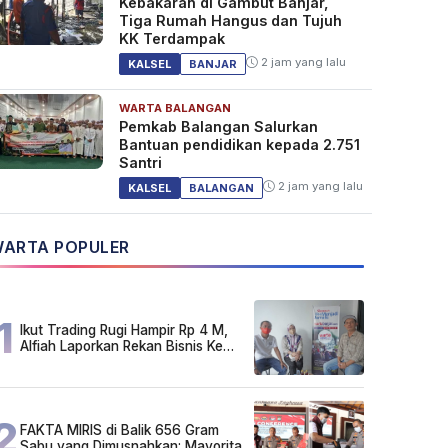
Kebakaran di Gambut Banjar,
Tiga Rumah Hangus dan Tujuh
KK Terdampak
2 jam yang lalu
KALSEL
BANJAR
WARTA BALANGAN
Pemkab Balangan Salurkan
Bantuan pendidikan kepada 2.751
Santri
2 jam yang lalu
KALSEL
BALANGAN
ARTA POPULER
1
Ikut Trading Rugi Hampir Rp 4 M,
Alfiah Laporkan Rekan Bisnis Ke
Polda Kalsel
2
FAKTA MIRIS di Balik 656 Gram
Sabu yang Dimusnahkan: Mayoritas