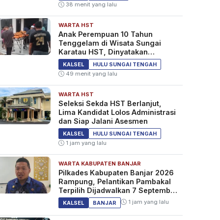
38 menit yang lalu
WARTA HST
Anak Perempuan 10 Tahun
Tenggelam di Wisata Sungai
Karatau HST, Dinyatakan
Meninggal Dunia
KALSEL
HULU SUNGAI TENGAH
49 menit yang lalu
WARTA HST
Seleksi Sekda HST Berlanjut,
Lima Kandidat Lolos Administrasi
dan Siap Jalani Asesmen
KALSEL
HULU SUNGAI TENGAH
1 jam yang lalu
WARTA KABUPATEN BANJAR
Pilkades Kabupaten Banjar 2026
Rampung, Pelantikan Pambakal
Terpilih Dijadwalkan 7 September
2026
1 jam yang lalu
KALSEL
BANJAR