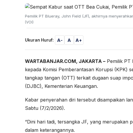
Pemilik PT Blueray, John Field (JF), akhirnya menyerahka
(VOI)
A-
A
A+
Ukuran Huruf:
WARTABANJAR.COM, JAKARTA –
Pemilik PT 
kepada Komisi Pemberantasan Korupsi (KPK) set
tangkap tangan (OTT) terkait dugaan suap impor
(DJBC), Kementerian Keuangan.
Kabar penyerahan diri tersebut disampaikan la
Sabtu (7/2/2026).
“Dini hari tadi, tersangka JF, yang merupakan 
dalam keterangannya.