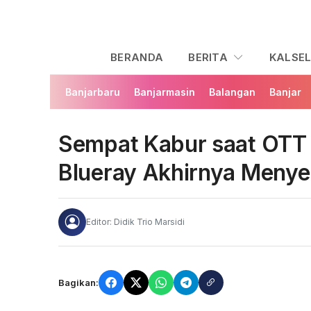
BERANDA
BERITA
KALSE
Banjarbaru
Banjarmasin
Balangan
Banjar
Sempat Kabur saat OTT 
Blueray Akhirnya Menyer
Editor: Didik Trio Marsidi
Bagikan: