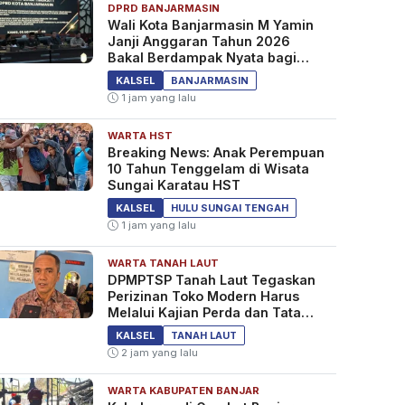
DPRD BANJARMASIN
Wali Kota Banjarmasin M Yamin
Janji Anggaran Tahun 2026
Bakal Berdampak Nyata bagi
Masyarakat&nbsp;
KALSEL
BANJARMASIN
1 jam yang lalu
WARTA HST
Breaking News: Anak Perempuan
10 Tahun Tenggelam di Wisata
Sungai Karatau HST
KALSEL
HULU SUNGAI TENGAH
1 jam yang lalu
WARTA TANAH LAUT
DPMPTSP Tanah Laut Tegaskan
Perizinan Toko Modern Harus
Melalui Kajian Perda dan Tata
Ruang
KALSEL
TANAH LAUT
2 jam yang lalu
WARTA KABUPATEN BANJAR