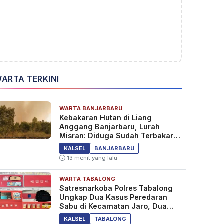
ARTA TERKINI
WARTA BANJARBARU
Kebakaran Hutan di Liang
Anggang Banjarbaru, Lurah
Misran: Diduga Sudah Terbakar
Sejak Tadi Malam
KALSEL
BANJARBARU
13 menit yang lalu
WARTA TABALONG
Satresnarkoba Polres Tabalong
Ungkap Dua Kasus Peredaran
Sabu di Kecamatan Jaro, Dua
Pelaku Diamankan
KALSEL
TABALONG