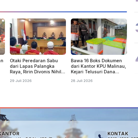
an
Otaki Peredaran Sabu
Bawa 16 Boks Dokumen
dari Lapas Palangka
dari Kantor KPU Malinau,
Raya, Ririn Divonis Nihil
Kejari Telusuri Dana
di Pengadilan
Hibah Pilkada 2024
29 Juli 2026
28 Juli 2026
KANTOR
KONTAK