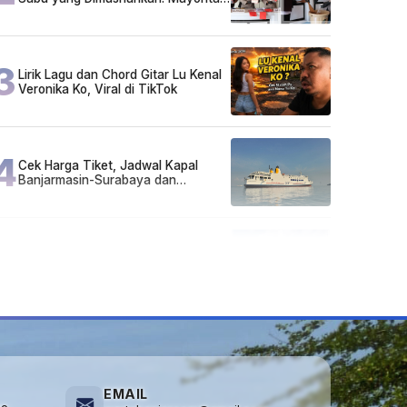
Pelaku Hidup Susah, Ada Juga
Sarjana!
3
Lirik Lagu dan Chord Gitar Lu Kenal
Veronika Ko, Viral di TikTok
4
Cek Harga Tiket, Jadwal Kapal
Banjarmasin-Surabaya dan
Surabaya-Banjarmasin Minggu 3
Mei 2026
5
Kecelakaan Maut di Jalan Tjilik
Riwut Katingan! Pikap dan Avanza
Bertabrakan, Korban Luka Parah
EMAIL