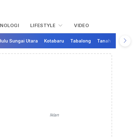
KNOLOGI
LIFESTYLE
VIDEO
Hulu Sungai Utara
Kotabaru
Tabalong
Tanah Bumbu
Ta
Iklan