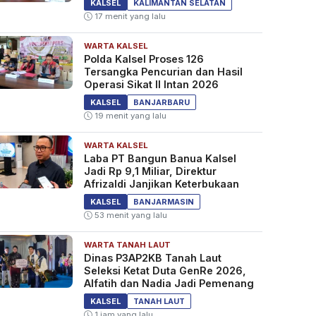
KALSEL
KALIMANTAN SELATAN
17 menit yang lalu
WARTA KALSEL
Polda Kalsel Proses 126
Tersangka Pencurian dan Hasil
Operasi Sikat II Intan 2026
KALSEL
BANJARBARU
19 menit yang lalu
WARTA KALSEL
Laba PT Bangun Banua Kalsel
Jadi Rp 9,1 Miliar, Direktur
Afrizaldi Janjikan Keterbukaan
KALSEL
BANJARMASIN
53 menit yang lalu
WARTA TANAH LAUT
Dinas P3AP2KB Tanah Laut
Seleksi Ketat Duta GenRe 2026,
Alfatih dan Nadia Jadi Pemenang
KALSEL
TANAH LAUT
1 jam yang lalu