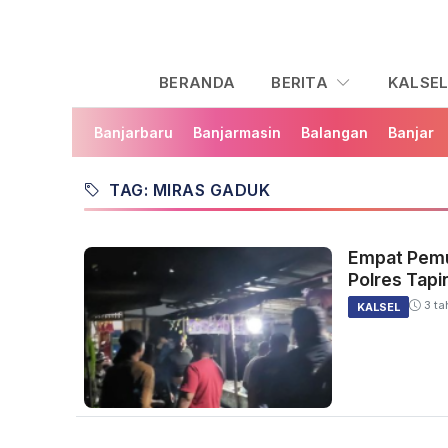
BERANDA
BERITA
KALSE
Banjarbaru
Banjarmasin
Balangan
Banjar
TAG: MIRAS GADUK
Empat Pemu
Polres Tapin
3 ta
KALSEL