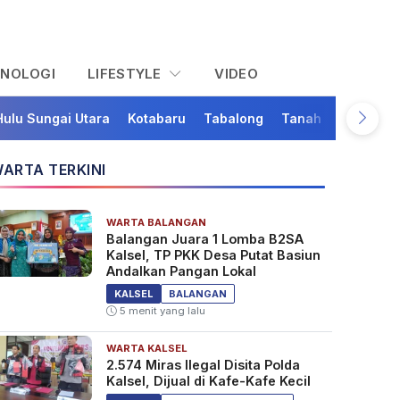
KNOLOGI
LIFESTYLE
VIDEO
Hulu Sungai Utara
Kotabaru
Tabalong
Tanah Bumbu
Ta
ARTA TERKINI
WARTA BALANGAN
Balangan Juara 1 Lomba B2SA
Kalsel, TP PKK Desa Putat Basiun
Andalkan Pangan Lokal
KALSEL
BALANGAN
5 menit yang lalu
WARTA KALSEL
2.574 Miras Ilegal Disita Polda
Kalsel, Dijual di Kafe-Kafe Kecil