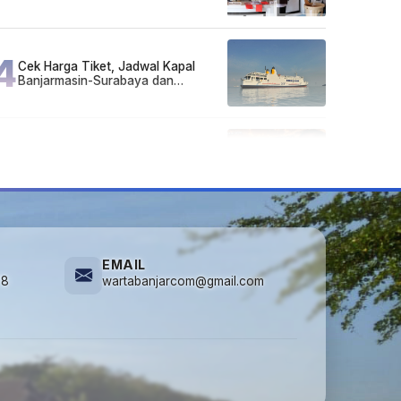
Pelaku Hidup Susah, Ada Juga
Sarjana!
4
Cek Harga Tiket, Jadwal Kapal
Banjarmasin-Surabaya dan
Surabaya-Banjarmasin Minggu 3
Mei 2026
5
Lirik Lagu dan Chord Gitar Lu Kenal
Veronika Ko, Viral di TikTok
EMAIL
78
wartabanjarcom@gmail.com