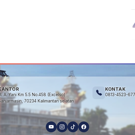
KANTOR
KONTAK
Jl. A. Yani Km 5.5 No.458 (Excelso)
0813-4523-67
Banjarmasin, 70234 Kalimantan selatan