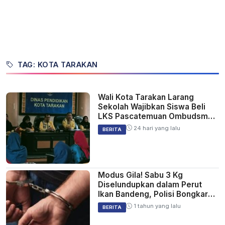
TAG: KOTA TARAKAN
Wali Kota Tarakan Larang
Sekolah Wajibkan Siswa Beli
LKS Pascatemuan Ombudsman
Kaltara
24 hari yang lalu
BERITA
Modus Gila! Sabu 3 Kg
Diselundupkan dalam Perut
Ikan Bandeng, Polisi Bongkar
Jaringan Senilai Rp 4,8 Miliar
1 tahun yang lalu
BERITA