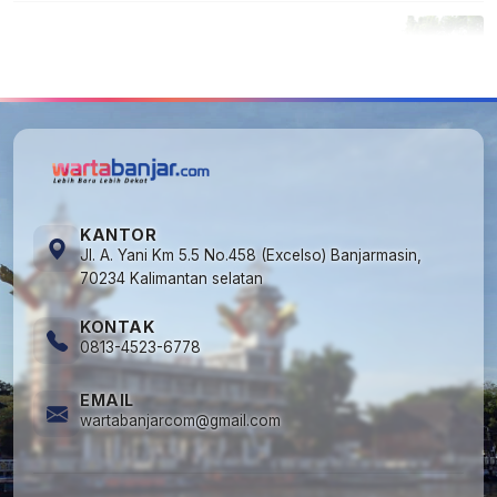
5
Cuma di Tabalong! Mudik Bisa Santai Naik
Bus, Motor & Mobil Diantar Pakai Towing
KANTOR
Jl. A. Yani Km 5.5 No.458 (Excelso) Banjarmasin,
70234 Kalimantan selatan
KONTAK
0813-4523-6778
EMAIL
wartabanjarcom@gmail.com