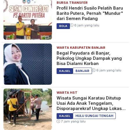
BURSA TRANSFER
Profil Hendri Susilo Pelatih Baru
Barito Putera, Pernah "Mundur"
dari Semen Padang
6 jam yang lalu
BOLA
WARTA KABUPATEN BANJAR
Begal Payudara di Banjar,
Psikolog Ungkap Dampak yang
Bisa Dialami Korban
6 jam yang lalu
BANJAR
KALSEL
WARTA HST
Wisata Sungai Karatau Ditutup
Usai Ada Anak Tenggelam,
Disporaparekraf Ungkap Lokasi
Belum Berizin
HULU SUNGAI TENGAH
KALSEL
7 jam yang lalu