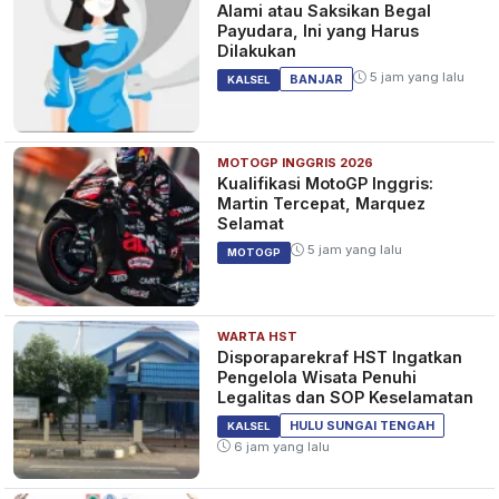
Alami atau Saksikan Begal
Payudara, Ini yang Harus
Dilakukan
5 jam yang lalu
BANJAR
KALSEL
MOTOGP INGGRIS 2026
Kualifikasi MotoGP Inggris:
Martin Tercepat, Marquez
Selamat
5 jam yang lalu
MOTOGP
WARTA HST
Disporaparekraf HST Ingatkan
Pengelola Wisata Penuhi
Legalitas dan SOP Keselamatan
HULU SUNGAI TENGAH
KALSEL
6 jam yang lalu