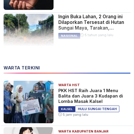
Ingin Buka Lahan, 2 Orang ini
Dilaporkan Tersesat di Hutan
Sungai Maya, Tarakan,
Kalimantan Utara
5 tahun yang lalu
NASIONAL
WARTA TERKINI
WARTA HST
PKK HST Raih Juara 1 Menu
Balita dan Juara 3 Kudapan di
Lomba Masak Kalsel
HULU SUNGAI TENGAH
KALSEL
5 jam yang lalu
WARTA KABUPATEN BANJAR