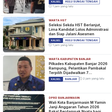
INFOTAINMENT
HULU SUNGAI TENGAH
KALSEL
1 jam yang lalu
WARTA HST
Adu Kuat Rating Drakor Big
Seleksi Sekda HST Berlanjut,
Mouth dan Today's Webtoon
Lima Kandidat Lolos Administrasi
Episode 1, SBS dan MBC
dan Siap Jalani Asesmen
Kembali Bersaing
4 tahun yang lalu
INFOTAINMENT
HULU SUNGAI TENGAH
KALSEL
1 jam yang lalu
WARTA KABUPATEN BANJAR
Link Nonton Today's Webtoon
Pilkades Kabupaten Banjar 2026
Episode 1 Sub Indo Malam ini,
Rampung, Pelantikan Pambakal
Drakor Terbaru Kim Se Jeong
Terpilih Dijadwalkan 7
Setelah A Business Proposal
September 2026
4 tahun yang lalu
INFOTAINMENT
2 jam yang lalu
BANJAR
KALSEL
DPRD BANJARMASIN
Wali Kota Banjarmasin M Yamin
Janji Anggaran Tahun 2026
Bakal Berdampak Nyata bagi