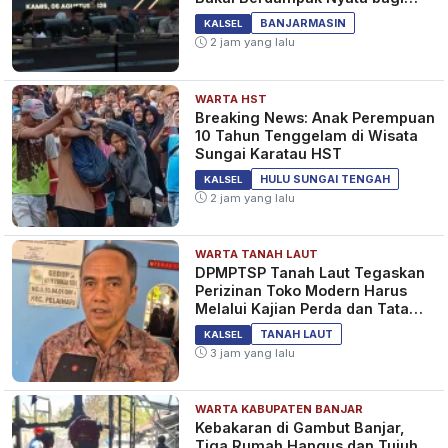
Masyarakat&nbsp;
BANJARMASIN
KALSEL
2 jam yang lalu
WARTA HST
Breaking News: Anak Perempuan
10 Tahun Tenggelam di Wisata
Sungai Karatau HST
HULU SUNGAI TENGAH
KALSEL
2 jam yang lalu
WARTA TANAH LAUT
DPMPTSP Tanah Laut Tegaskan
Perizinan Toko Modern Harus
Melalui Kajian Perda dan Tata
Ruang
TANAH LAUT
KALSEL
3 jam yang lalu
WARTA KABUPATEN BANJAR
Kebakaran di Gambut Banjar,
Tiga Rumah Hangus dan Tujuh