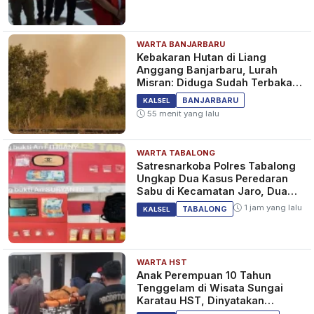
WARTA BANJARBARU
Kim Se Jeong Dilaporkan
Kebakaran Hutan di Liang
Bertolak ke Jakarta untuk
Anggang Banjarbaru, Lurah
Hadiri Fan Meeting
Misran: Diduga Sudah Terbakar
Sejak Tadi Malam
3 tahun yang lalu
INFOTAINMENT
BANJARBARU
KALSEL
55 menit yang lalu
WARTA TABALONG
Chicco Jerikho Unboxing
Satresnarkoba Polres Tabalong
Camilan Korea Pemberian Kim
Ungkap Dua Kasus Peredaran
Se Jeong, Bintang Drakor A
Sabu di Kecamatan Jaro, Dua
Business Proposal Tulis
Pelaku Diamankan
3 tahun yang lalu
INFOTAINMENT
1 jam yang lalu
TABALONG
KALSEL
Terjemahannya Pakai Tulisan
Tangan
WARTA HST
Sederet Selebriti Top Korea ini
Anak Perempuan 10 Tahun
Disarankan Penggemar
Tenggelam di Wisata Sungai
Bintangi Drakor Dear Actresses
Karatau HST, Dinyatakan
Meninggal Dunia
3 tahun yang lalu