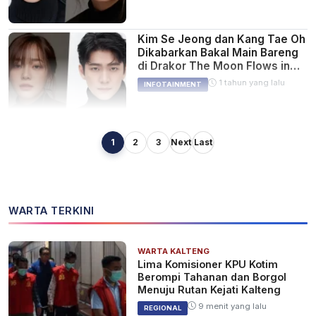
Kim Se Jeong dan Kang Tae Oh
Dikabarkan Bakal Main Bareng
di Drakor The Moon Flows in
the River
1 tahun yang lalu
INFOTAINMENT
1
2
3
Next
Last
Kim Se Jeong dan Lee Jong
Won Dikabarkan Bakal Bintangi
Drakor In the Name of Alcohol
2 tahun yang lalu
INFOTAINMENT
WARTA TERKINI
WARTA KALTENG
Momen Haru Kim Se Jeong
Lima Komisioner KPU Kotim
Perkenalkan Ayahnya ke
Berompi Tahanan dan Borgol
Penggemar Saat Fan Meeting
Menuju Rutan Kejati Kalteng
di Jakarta
3 tahun yang lalu
INFOTAINMENT
9 menit yang lalu
REGIONAL