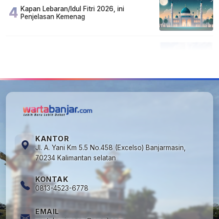
4
Kapan Lebaran/Idul Fitri 2026, ini
Penjelasan Kemenag
5
Kecelakaan Maut di Jalan Tjilik Riwut
Katingan! Pikap dan Avanza Bertabrakan,
Korban Luka Parah
KANTOR
Jl. A. Yani Km 5.5 No.458 (Excelso) Banjarmasin,
70234 Kalimantan selatan
KONTAK
0813-4523-6778
EMAIL