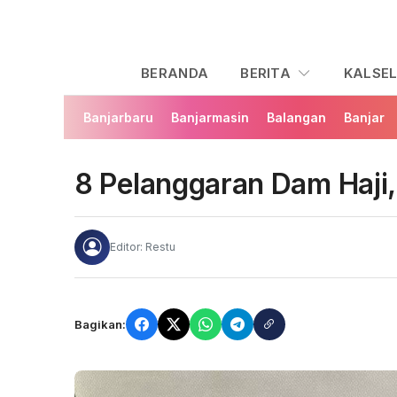
BERANDA
BERITA
KALSE
Banjarbaru
Banjarmasin
Balangan
Banjar
8 Pelanggaran Dam Haji
Editor: Restu
Bagikan: