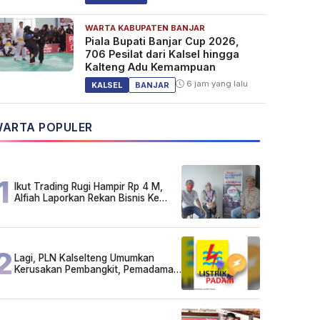
WARTA KABUPATEN BANJAR
Piala Bupati Banjar Cup 2026,
706 Pesilat dari Kalsel hingga
Kalteng Adu Kemampuan
6 jam yang lalu
KALSEL
BANJAR
ARTA POPULER
1
Ikut Trading Rugi Hampir Rp 4 M,
Alfiah Laporkan Rekan Bisnis Ke
Polda Kalsel
2
Lagi, PLN Kalselteng Umumkan
Kerusakan Pembangkit, Pemadaman
Listrik Bergilir Diperpanjang?