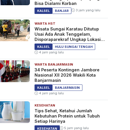
Bisa Dialami Korban
3 jam yang lalu
KALSEL
BANJAR
WARTA HST
Wisata Sungai Karatau Ditutup
Usai Ada Anak Tenggelam,
Disporaparekraf Ungkap Lokasi
Belum Berizin
KALSEL
HULU SUNGAI TENGAH
4 jam yang lalu
WARTA BANJARMASIN
34 Peserta Kontingen Jambore
Nasional XII 2026 Wakili Kota
Banjarmasin
KALSEL
BANJARMASIN
4 jam yang lalu
KESEHATAN
Tips Sehat, Ketahui Jumlah
Kebutuhan Protein untuk Tubuh
Setiap Harinya
5 jam yang lalu
KESEHATAN