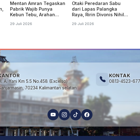
Mentan Amran Tegaskan
Otaki Peredaran Sabu
n,
Pabrik Wajib Punya
dari Lapas Palangka
Kebun Tebu, Arahan
Raya, Ririn Divonis Nihil
Presiden Produksi Gula
di Pengadilan
29 Juli 2026
29 Juli 2026
Digenjot
KANTOR
KONTAK
Jl. A. Yani Km 5.5 No.458 (Excelso)
0813-4523-67
Banjarmasin, 70234 Kalimantan selatan