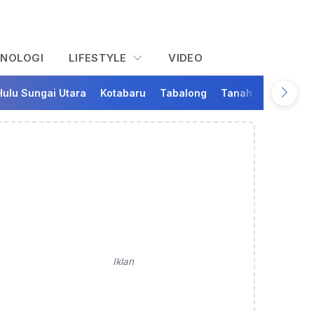
KNOLOGI
LIFESTYLE
VIDEO
Hulu Sungai Utara
Kotabaru
Tabalong
Tanah Bumbu
Ta
Iklan