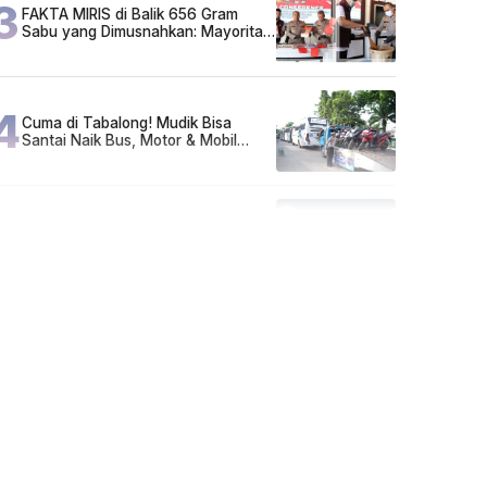
3
FAKTA MIRIS di Balik 656 Gram
Sabu yang Dimusnahkan: Mayoritas
Pelaku Hidup Susah, Ada Juga
Sarjana!
4
Cuma di Tabalong! Mudik Bisa
Santai Naik Bus, Motor & Mobil
Diantar Pakai Towing
5
Kapan Lebaran/Idul Fitri 2026, ini
Penjelasan Kemenag