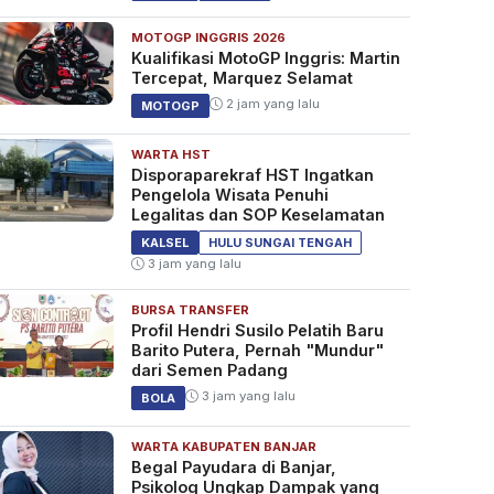
MOTOGP INGGRIS 2026
Kualifikasi MotoGP Inggris: Martin
Tercepat, Marquez Selamat
2 jam yang lalu
MOTOGP
WARTA HST
Disporaparekraf HST Ingatkan
Pengelola Wisata Penuhi
Legalitas dan SOP Keselamatan
KALSEL
HULU SUNGAI TENGAH
3 jam yang lalu
BURSA TRANSFER
Profil Hendri Susilo Pelatih Baru
Barito Putera, Pernah "Mundur"
dari Semen Padang
3 jam yang lalu
BOLA
WARTA KABUPATEN BANJAR
Begal Payudara di Banjar,
Psikolog Ungkap Dampak yang