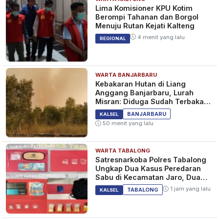
Lima Komisioner KPU Kotim
Berompi Tahanan dan Borgol
Menuju Rutan Kejati Kalteng
4 menit yang lalu
REGIONAL
WARTA BANJARBARU
Kebakaran Hutan di Liang
Anggang Banjarbaru, Lurah
Misran: Diduga Sudah Terbakar
Sejak Tadi Malam
BANJARBARU
KALSEL
50 menit yang lalu
WARTA TABALONG
Satresnarkoba Polres Tabalong
Ungkap Dua Kasus Peredaran
Sabu di Kecamatan Jaro, Dua
Pelaku Diamankan
1 jam yang lalu
TABALONG
KALSEL