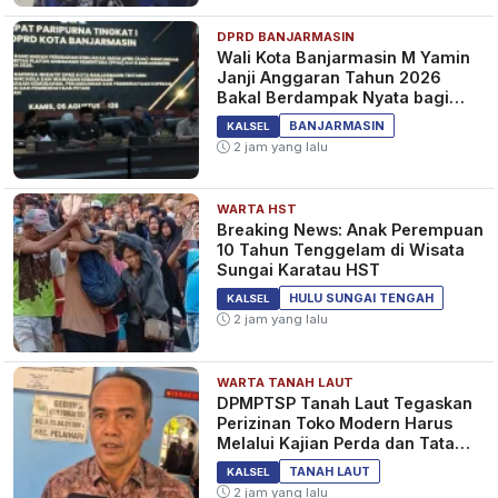
DPRD BANJARMASIN
Wali Kota Banjarmasin M Yamin
Janji Anggaran Tahun 2026
Bakal Berdampak Nyata bagi
Masyarakat&nbsp;
BANJARMASIN
KALSEL
2 jam yang lalu
WARTA HST
Breaking News: Anak Perempuan
10 Tahun Tenggelam di Wisata
Sungai Karatau HST
HULU SUNGAI TENGAH
KALSEL
2 jam yang lalu
WARTA TANAH LAUT
DPMPTSP Tanah Laut Tegaskan
Perizinan Toko Modern Harus
Melalui Kajian Perda dan Tata
Ruang
TANAH LAUT
KALSEL
2 jam yang lalu