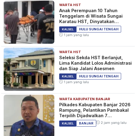
WARTA HST
Anak Perempuan 10 Tahun
Tenggelam di Wisata Sungai
Karatau HST, Dinyatakan
Meninggal Dunia
HULU SUNGAI TENGAH
KALSEL
1 jam yang lalu
WARTA HST
Seleksi Sekda HST Berlanjut,
Lima Kandidat Lolos Administrasi
dan Siap Jalani Asesmen
HULU SUNGAI TENGAH
KALSEL
1 jam yang lalu
WARTA KABUPATEN BANJAR
Pilkades Kabupaten Banjar 2026
Rampung, Pelantikan Pambakal
Terpilih Dijadwalkan 7
September 2026
2 jam yang lalu
BANJAR
KALSEL