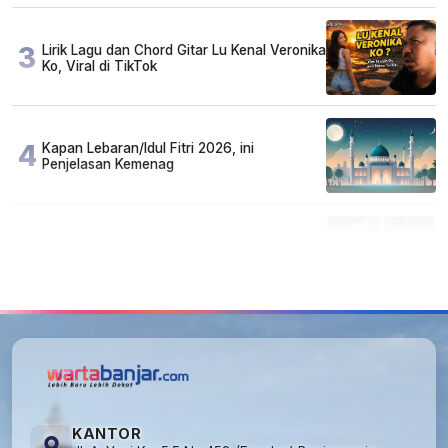
3
Lirik Lagu dan Chord Gitar Lu Kenal Veronika
Ko, Viral di TikTok
4
Kapan Lebaran/Idul Fitri 2026, ini
Penjelasan Kemenag
5
Kecelakaan Maut di Jalan Tjilik Riwut
Katingan! Pikap dan Avanza Bertabrakan,
Korban Luka Parah
KANTOR