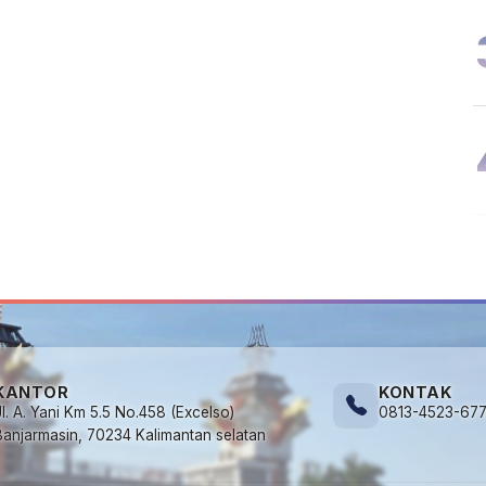
KANTOR
KONTAK
Jl. A. Yani Km 5.5 No.458 (Excelso)
0813-4523-67
Banjarmasin, 70234 Kalimantan selatan