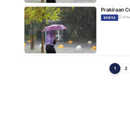
Prakiraan Cu
13 ha
BERITA
1
2