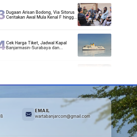
3
Dugaan Arisan Bodong, Via Sitorus
Ceritakan Awal Mula Kenal F hingga
Ikut Arisan
4
Cek Harga Tiket, Jadwal Kapal
Banjarmasin-Surabaya dan
Surabaya-Banjarmasin Minggu 3
Mei 2026
5
Lirik Lagu dan Chord Gitar Lu Kenal
Veronika Ko, Viral di TikTok
EMAIL
78
wartabanjarcom@gmail.com