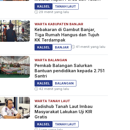
Ruang
KALSEL
TANAH LAUT
29 menit yang lalu
WARTA KABUPATEN BANJAR
Kebakaran di Gambut Banjar,
Tiga Rumah Hangus dan Tujuh
KK Terdampak
41 menit yang lalu
KALSEL
BANJAR
WARTA BALANGAN
Pemkab Balangan Salurkan
Bantuan pendidikan kepada 2.751
Santri
KALSEL
BALANGAN
42 menit yang lalu
WARTA TANAH LAUT
Kadishub Tanah Laut Imbau
Masyarakat Lakukan Uji KIR
Gratis
KALSEL
TANAH LAUT
1 jam yang lalu