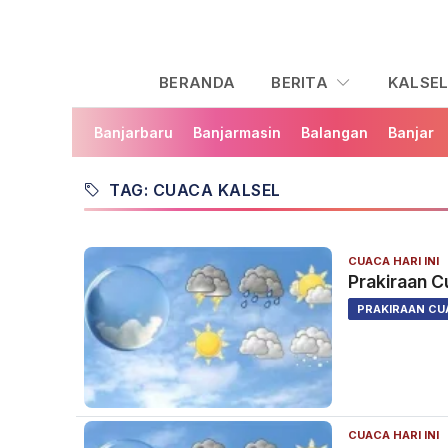
BERANDA
BERITA
KALSE
Banjarbaru
Banjarmasin
Balangan
Banjar
TAG: CUACA KALSEL
CUACA HARI INI
Prakiraan C
PRAKIRAAN CU
CUACA HARI INI