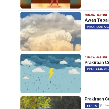
CUACA HARI INI
Awan Tebal d
PRAKIRAAN CU
CUACA HARI INI
Prakiraan C
PRAKIRAAN CU
Prakiraan C
9 har
BERITA