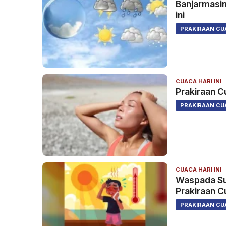
Banjarmasin
ini
PRAKIRAAN CU
CUACA HARI INI
Prakiraan Cu
PRAKIRAAN CU
CUACA HARI INI
Waspada Suh
Prakiraan Cu
PRAKIRAAN CU