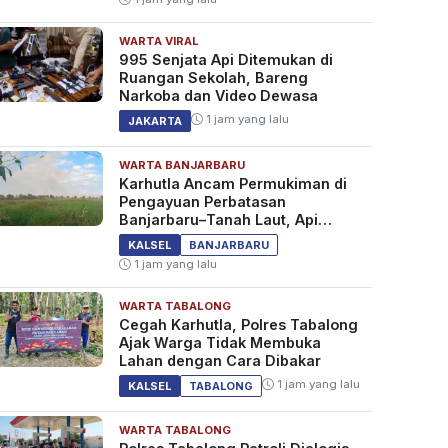
WARTA VIRAL
995 Senjata Api Ditemukan di
Ruangan Sekolah, Bareng
Narkoba dan Video Dewasa
1 jam yang lalu
JAKARTA
WARTA BANJARBARU
Karhutla Ancam Permukiman di
Pengayuan Perbatasan
Banjarbaru–Tanah Laut, Api
Padam Setelah 8 Jam
KALSEL
BANJARBARU
1 jam yang lalu
WARTA TABALONG
Cegah Karhutla, Polres Tabalong
Ajak Warga Tidak Membuka
Lahan dengan Cara Dibakar
1 jam yang lalu
KALSEL
TABALONG
WARTA TABALONG