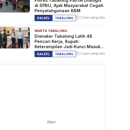
Polres Tabalong Patroli Dialogis
di SPBU, Ajak Masyarakat Cegah
Penyalahgunaan BBM
2 jam yang lalu
KALSEL
TABALONG
WARTA TABALONG
Disnaker Tabalong Latih 48
Pencari Kerja, Bupati:
Keterampilan Jadi Kunci Masuk
Dunia Kerja
2 jam yang lalu
KALSEL
TABALONG
Iklan