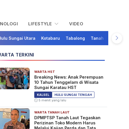
KNOLOGI
LIFESTYLE
VIDEO
Hulu Sungai Utara
Kotabaru
Tabalong
Tanah Bumbu
Ta
ARTA TERKINI
WARTA HST
Breaking News: Anak Perempuan
10 Tahun Tenggelam di Wisata
Sungai Karatau HST
KALSEL
HULU SUNGAI TENGAH
5 menit yang lalu
WARTA TANAH LAUT
DPMPTSP Tanah Laut Tegaskan
Perizinan Toko Modern Harus
Melalui Kajian Perda dan Tata