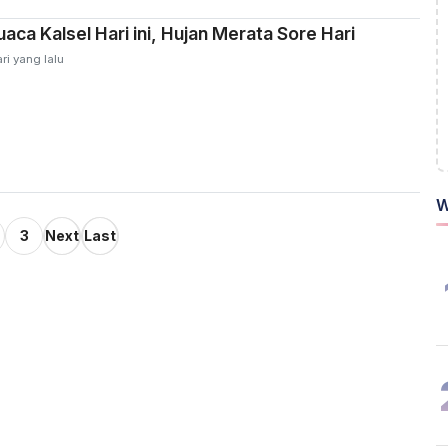
aca Kalsel Hari ini, Hujan Merata Sore Hari
ri yang lalu
W
3
Next
Last