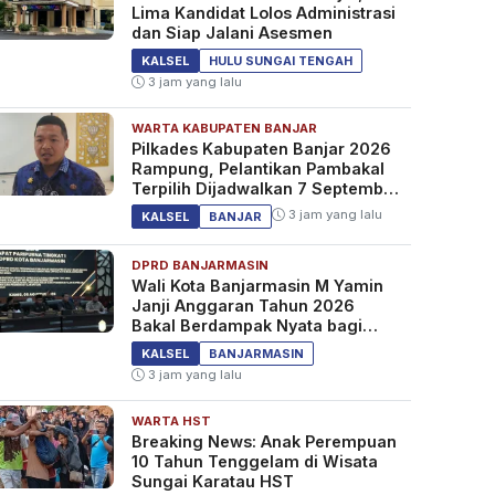
Lima Kandidat Lolos Administrasi
dan Siap Jalani Asesmen
KALSEL
HULU SUNGAI TENGAH
3 jam yang lalu
WARTA KABUPATEN BANJAR
Pilkades Kabupaten Banjar 2026
Rampung, Pelantikan Pambakal
Terpilih Dijadwalkan 7 September
2026
3 jam yang lalu
KALSEL
BANJAR
DPRD BANJARMASIN
Wali Kota Banjarmasin M Yamin
Janji Anggaran Tahun 2026
Bakal Berdampak Nyata bagi
Masyarakat&nbsp;
KALSEL
BANJARMASIN
3 jam yang lalu
WARTA HST
Breaking News: Anak Perempuan
10 Tahun Tenggelam di Wisata
Sungai Karatau HST