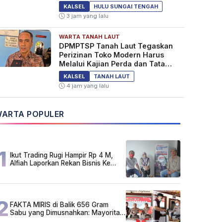
KALSEL
HULU SUNGAI TENGAH
3 jam yang lalu
WARTA TANAH LAUT
DPMPTSP Tanah Laut Tegaskan
Perizinan Toko Modern Harus
Melalui Kajian Perda dan Tata
Ruang
KALSEL
TANAH LAUT
4 jam yang lalu
ARTA POPULER
1
Ikut Trading Rugi Hampir Rp 4 M,
Alfiah Laporkan Rekan Bisnis Ke
Polda Kalsel
2
FAKTA MIRIS di Balik 656 Gram
Sabu yang Dimusnahkan: Mayoritas
Pelaku Hidup Susah, Ada Juga