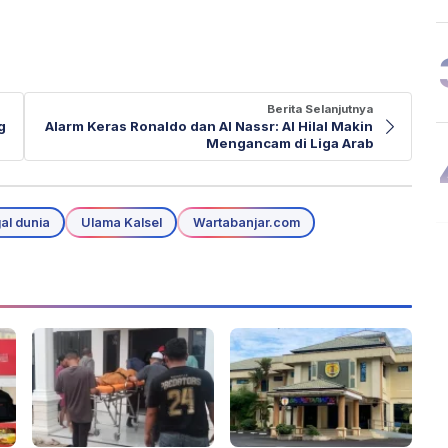
Berita Selanjutnya
g
Alarm Keras Ronaldo dan Al Nassr: Al Hilal Makin
Mengancam di Liga Arab
al dunia
Ulama Kalsel
Wartabanjar.com