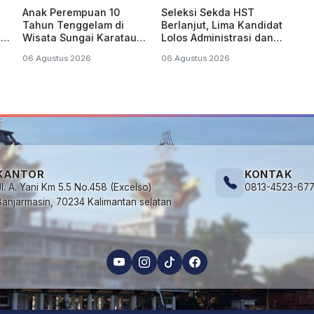
Anak Perempuan 10
Seleksi Sekda HST
Tahun Tenggelam di
Berlanjut, Lima Kandidat
di
Wisata Sungai Karatau
Lolos Administrasi dan
HST, Dinyatakan
Siap Jalani Asesmen
06 Agustus 2026
06 Agustus 2026
Meninggal Dunia
KANTOR
KONTAK
Jl. A. Yani Km 5.5 No.458 (Excelso)
0813-4523-67
Banjarmasin, 70234 Kalimantan selatan