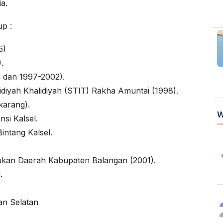
a.
up :
5)
.
 dan 1997-2002).
idiyah Khalidiyah (STIT) Rakha Amuntai (1998).
karang).
W
si Kalsel.
intang Kalsel.
ukan Daerah Kabupaten Balangan (2001).
.
an Selatan