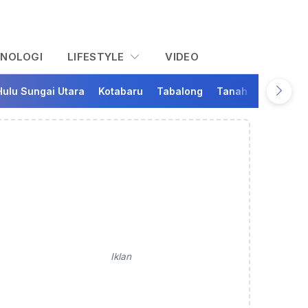
KNOLOGI
LIFESTYLE
VIDEO
Hulu Sungai Utara
Kotabaru
Tabalong
Tanah Bumbu
Ta
Iklan