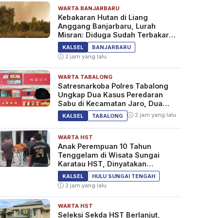
WARTA BANJARBARU
Kebakaran Hutan di Liang
Anggang Banjarbaru, Lurah
Misran: Diduga Sudah Terbakar
Sejak Tadi Malam
KALSEL
BANJARBARU
2 jam yang lalu
WARTA TABALONG
Satresnarkoba Polres Tabalong
Ungkap Dua Kasus Peredaran
Sabu di Kecamatan Jaro, Dua
Pelaku Diamankan
2 jam yang lalu
KALSEL
TABALONG
WARTA HST
Anak Perempuan 10 Tahun
Tenggelam di Wisata Sungai
Karatau HST, Dinyatakan
Meninggal Dunia
KALSEL
HULU SUNGAI TENGAH
2 jam yang lalu
WARTA HST
Seleksi Sekda HST Berlanjut,