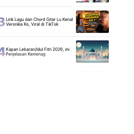
Sarjana!
3
Lirik Lagu dan Chord Gitar Lu Kenal
Veronika Ko, Viral di TikTok
4
Kapan Lebaran/Idul Fitri 2026, ini
Penjelasan Kemenag
5
Kecelakaan Maut di Jalan Tjilik
Riwut Katingan! Pikap dan Avanza
Bertabrakan, Korban Luka Parah