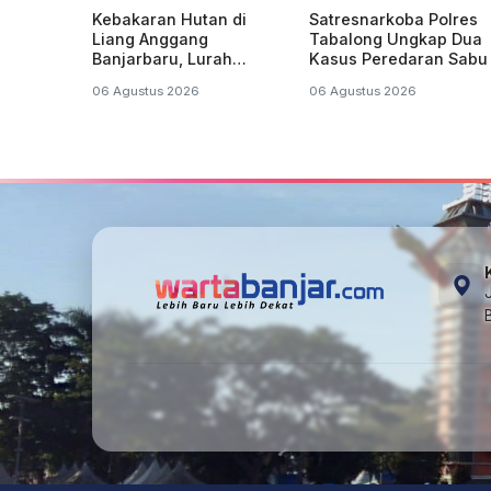
Kebakaran Hutan di
Satresnarkoba Polres
Liang Anggang
Tabalong Ungkap Dua
Banjarbaru, Lurah
Kasus Peredaran Sabu 
Misran: Diduga Sudah
Kecamatan Jaro, Dua
06 Agustus 2026
06 Agustus 2026
Terbakar Sejak Tadi
Pelaku Diamankan
Malam