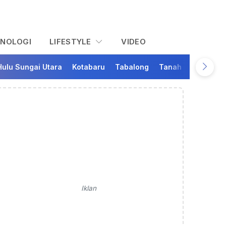
KNOLOGI
LIFESTYLE
VIDEO
Hulu Sungai Utara
Kotabaru
Tabalong
Tanah Bumbu
Ta
Iklan