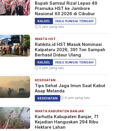
Bupati Samsul Rizal Lepas 49
Pramuka HST ke Jambore
Nasional XII 2026 di Cibubur
KALSEL
HULU SUNGAI TENGAH
5 jam yang lalu
WARTA HST
Ratikita.id HST Masuk Nominasi
Kalpataru 2026, 391 Ton Sampah
Berhasil Didaur Ulang
KALSEL
HULU SUNGAI TENGAH
5 jam yang lalu
KESEHATAN
Tips Sehat Jaga Imun Saat Kabut
Asap Melanda
6 jam yang lalu
KESEHATAN
WARTA KABUPATEN BANJAR
Karhutla Kabupaten Banjar, 71
Kejadian Hanguskan 294 Ribu
Hektare Lahan