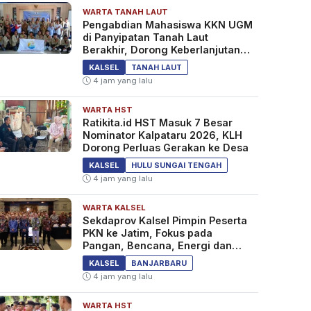
WARTA TANAH LAUT
Pengabdian Mahasiswa KKN UGM
di Panyipatan Tanah Laut
Berakhir, Dorong Keberlanjutan
Program Masyarakat
KALSEL
TANAH LAUT
4 jam yang lalu
WARTA HST
Ratikita.id HST Masuk 7 Besar
Nominator Kalpataru 2026, KLH
Dorong Perluas Gerakan ke Desa
KALSEL
HULU SUNGAI TENGAH
4 jam yang lalu
WARTA KALSEL
Sekdaprov Kalsel Pimpin Peserta
PKN ke Jatim, Fokus pada
Pangan, Bencana, Energi dan
Ekonomi
KALSEL
BANJARBARU
4 jam yang lalu
WARTA HST