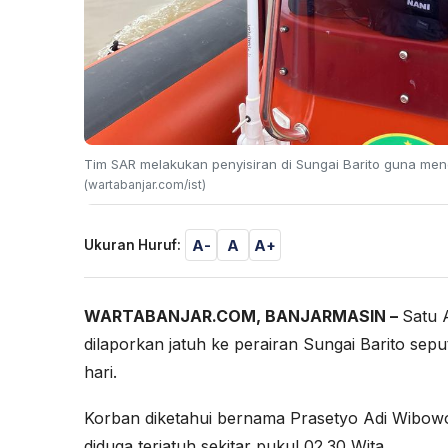
Tim SAR melakukan penyisiran di Sungai Barito guna men
(wartabanjar.com/ist)
A-
A
A+
Ukuran Huruf:
WARTABANJAR.COM, BANJARMASIN –
Satu 
dilaporkan jatuh ke perairan Sungai Barito sepu
hari.
Korban diketahui bernama Prasetyo Adi Wibow
diduga terjatuh sekitar pukul 02.30 Wita.