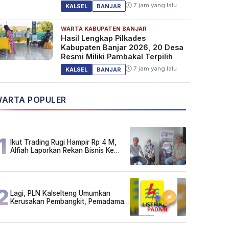
7 jam yang lalu
KALSEL
BANJAR
WARTA KABUPATEN BANJAR
Hasil Lengkap Pilkades
Kabupaten Banjar 2026, 20 Desa
Resmi Miliki Pambakal Terpilih
7 jam yang lalu
KALSEL
BANJAR
ARTA POPULER
1
Ikut Trading Rugi Hampir Rp 4 M,
Alfiah Laporkan Rekan Bisnis Ke
Polda Kalsel
2
Lagi, PLN Kalselteng Umumkan
Kerusakan Pembangkit, Pemadaman
Listrik Bergilir Diperpanjang?