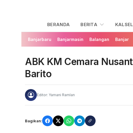
BERANDA
BERITA
KALSE
Banjarbaru
Banjarmasin
Balangan
Banjar
ABK KM Cemara Nusanta
Barito
Editor: Yamani Ramlan
Bagikan: