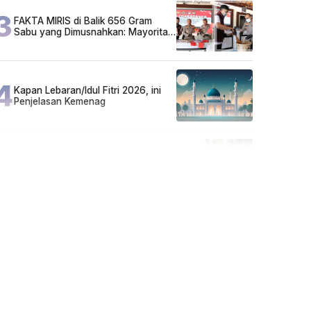
3
FAKTA MIRIS di Balik 656 Gram
Sabu yang Dimusnahkan: Mayoritas
Pelaku Hidup Susah, Ada Juga
Sarjana!
4
Kapan Lebaran/Idul Fitri 2026, ini
Penjelasan Kemenag
5
Cuma di Tabalong! Mudik Bisa
Santai Naik Bus, Motor & Mobil
Diantar Pakai Towing