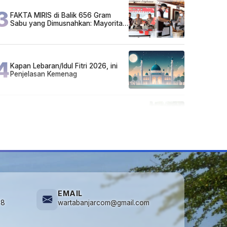
3
FAKTA MIRIS di Balik 656 Gram
Sabu yang Dimusnahkan: Mayoritas
Pelaku Hidup Susah, Ada Juga
Sarjana!
4
Kapan Lebaran/Idul Fitri 2026, ini
Penjelasan Kemenag
5
Cuma di Tabalong! Mudik Bisa
Santai Naik Bus, Motor & Mobil
Diantar Pakai Towing
EMAIL
78
wartabanjarcom@gmail.com