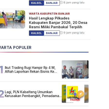
8 jam yang lalu
KALSEL
BANJAR
WARTA KABUPATEN BANJAR
Hasil Lengkap Pilkades
Kabupaten Banjar 2026, 20 Desa
Resmi Miliki Pambakal Terpilih
9 jam yang lalu
KALSEL
BANJAR
ARTA POPULER
1
Ikut Trading Rugi Hampir Rp 4 M,
Alfiah Laporkan Rekan Bisnis Ke
Polda Kalsel
2
Lagi, PLN Kalselteng Umumkan
Kerusakan Pembangkit, Pemadaman
Listrik Bergilir Diperpanjang?