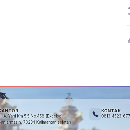
KANTOR
KONTAK
Jl. A. Yani Km 5.5 No.458 (Excelso)
0813-4523-67
Banjarmasin, 70234 Kalimantan selatan