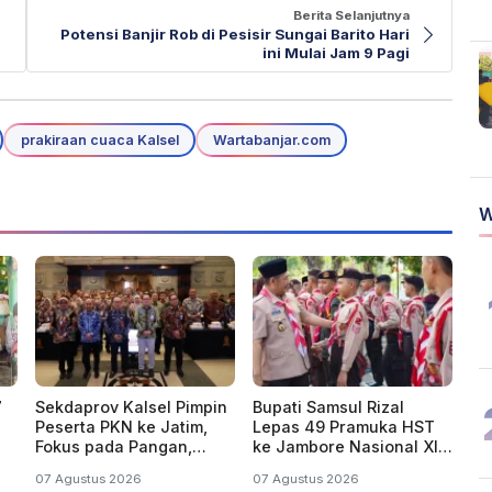
Berita Selanjutnya
Potensi Banjir Rob di Pesisir Sungai Barito Hari
ini Mulai Jam 9 Pagi
prakiraan cuaca Kalsel
Wartabanjar.com
W
7
Sekdaprov Kalsel Pimpin
Bupati Samsul Rizal
Peserta PKN ke Jatim,
Lepas 49 Pramuka HST
Fokus pada Pangan,
ke Jambore Nasional XII
an
Bencana, Energi dan
2026 di Cibubur
07 Agustus 2026
07 Agustus 2026
Ekonomi