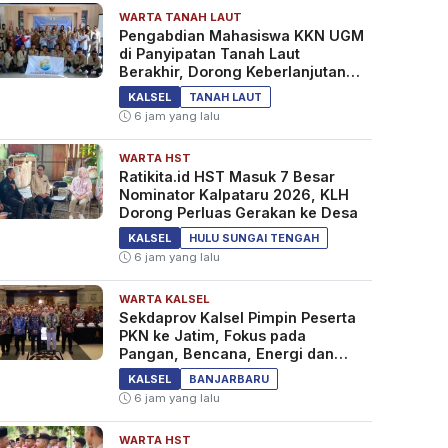
WARTA TANAH LAUT
Pengabdian Mahasiswa KKN UGM
di Panyipatan Tanah Laut
Berakhir, Dorong Keberlanjutan
Program Masyarakat
KALSEL
TANAH LAUT
6 jam yang lalu
WARTA HST
Ratikita.id HST Masuk 7 Besar
Nominator Kalpataru 2026, KLH
Dorong Perluas Gerakan ke Desa
KALSEL
HULU SUNGAI TENGAH
6 jam yang lalu
WARTA KALSEL
Sekdaprov Kalsel Pimpin Peserta
PKN ke Jatim, Fokus pada
Pangan, Bencana, Energi dan
Ekonomi
KALSEL
BANJARBARU
6 jam yang lalu
WARTA HST