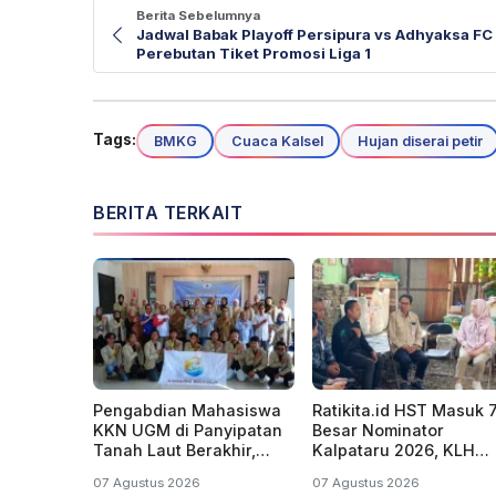
Berita Sebelumnya
Jadwal Babak Playoff Persipura vs Adhyaksa FC
Perebutan Tiket Promosi Liga 1
Tags:
BMKG
Cuaca Kalsel
Hujan diserai petir
BERITA TERKAIT
Pengabdian Mahasiswa
Ratikita.id HST Masuk 
KKN UGM di Panyipatan
Besar Nominator
Tanah Laut Berakhir,
Kalpataru 2026, KLH
Dorong Keberlanjutan
Dorong Perluas Gerak
07 Agustus 2026
07 Agustus 2026
Program Masyarakat
ke Desa