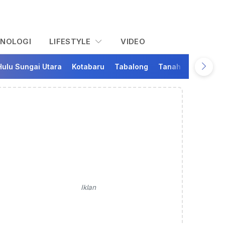
KNOLOGI
LIFESTYLE
VIDEO
Hulu Sungai Utara
Kotabaru
Tabalong
Tanah Bumbu
Ta
Iklan