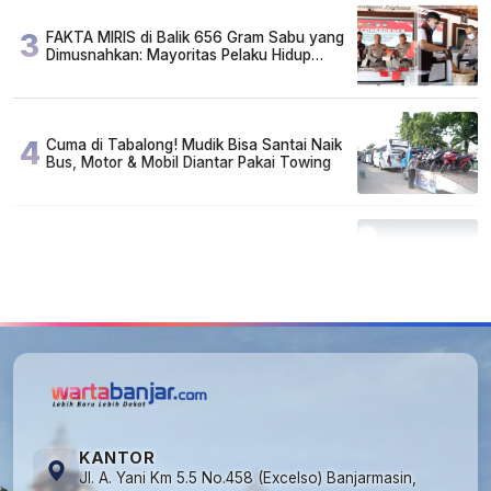
3
FAKTA MIRIS di Balik 656 Gram Sabu yang
Dimusnahkan: Mayoritas Pelaku Hidup
Susah, Ada Juga Sarjana!
4
Cuma di Tabalong! Mudik Bisa Santai Naik
Bus, Motor & Mobil Diantar Pakai Towing
5
Kapan Lebaran/Idul Fitri 2026, ini
Penjelasan Kemenag
KANTOR
Jl. A. Yani Km 5.5 No.458 (Excelso) Banjarmasin,