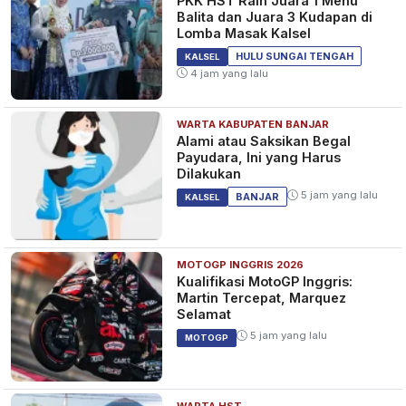
PKK HST Raih Juara 1 Menu
Balita dan Juara 3 Kudapan di
Lomba Masak Kalsel
HULU SUNGAI TENGAH
KALSEL
4 jam yang lalu
WARTA KABUPATEN BANJAR
Alami atau Saksikan Begal
Payudara, Ini yang Harus
Dilakukan
5 jam yang lalu
BANJAR
KALSEL
MOTOGP INGGRIS 2026
Kualifikasi MotoGP Inggris:
Martin Tercepat, Marquez
Selamat
5 jam yang lalu
MOTOGP
WARTA HST