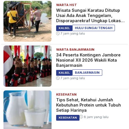
WARTA HST
Wisata Sungai Karatau Ditutup
Usai Ada Anak Tenggelam,
Disporaparekraf Ungkap Lokasi
Belum Berizin
HULU SUNGAI TENGAH
KALSEL
7 jam yang lalu
WARTA BANJARMASIN
34 Peserta Kontingen Jambore
Nasional XII 2026 Wakili Kota
Banjarmasin
BANJARMASIN
KALSEL
7 jam yang lalu
KESEHATAN
Tips Sehat, Ketahui Jumlah
Kebutuhan Protein untuk Tubuh
Setiap Harinya
8 jam yang lalu
KESEHATAN