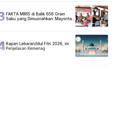
3
FAKTA MIRIS di Balik 656 Gram
Sabu yang Dimusnahkan: Mayoritas
Pelaku Hidup Susah, Ada Juga
Sarjana!
4
Kapan Lebaran/Idul Fitri 2026, ini
Penjelasan Kemenag
5
Kecelakaan Maut di Jalan Tjilik
Riwut Katingan! Pikap dan Avanza
Bertabrakan, Korban Luka Parah