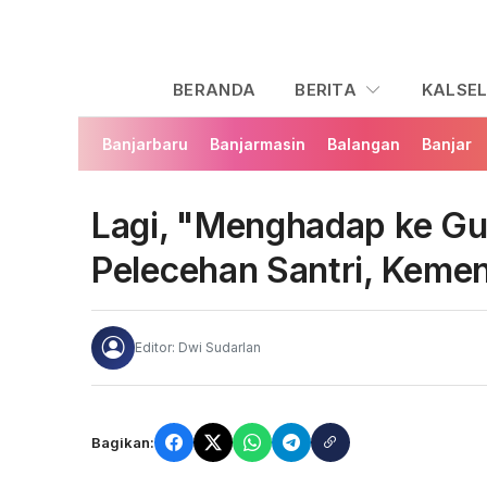
BERANDA
BERITA
KALSE
Banjarbaru
Banjarmasin
Balangan
Banjar
Lagi, "Menghadap ke G
Pelecehan Santri, Keme
Editor: Dwi Sudarlan
Bagikan: