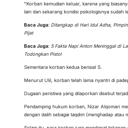
"Korban kemudian keluar, karena yang biasany
lain dan sekarang kondisi psikologisnya sudah l
Baca Juga
:
Ditangkap di Hari Idul Adha, Pimp
Pijat
Baca Juga
:
5 Fakta Napi Anton Meninggal di L
Todongkan Pistol
Sementara korban kedua berisial S.
Menurut Ulil, korban telah lama nyantri di pa
Dugaan peristiwa yang dilaporkan disebut terjad
Pendamping hukum korban, Nizar Alqomari m
dengan dalih sebagai taqdim (menghadap atau m
Selain itu, para korban juga mendapat tekanan a