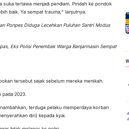
a suka tertawa menjadi pendiam. Pindah ke pondok
ebih baik. Ya sempat trauma," lanjutnya.
inan Ponpes Diduga Lecehkan Puluhan Santri Modus
apas, Eks Polisi Penembak Warga Banjarmasin Sempat
W
depokan tersebut sejak sebelum mereka menikah.
i pada 2023.
enambahkan, terduga pelaku memperdaya korban
enyerahkan diri) kepada kyai.
gar tidak melapor ke polisi.