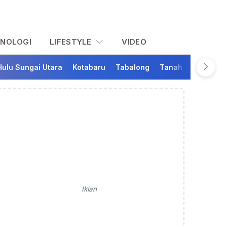
KNOLOGI
LIFESTYLE
VIDEO
Hulu Sungai Utara
Kotabaru
Tabalong
Tanah Bumbu
Ta
Iklan