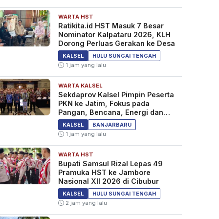
WARTA HST
Ratikita.id HST Masuk 7 Besar
Nominator Kalpataru 2026, KLH
Dorong Perluas Gerakan ke Desa
KALSEL
HULU SUNGAI TENGAH
1 jam yang lalu
WARTA KALSEL
Sekdaprov Kalsel Pimpin Peserta
PKN ke Jatim, Fokus pada
Pangan, Bencana, Energi dan
Ekonomi
KALSEL
BANJARBARU
1 jam yang lalu
WARTA HST
Bupati Samsul Rizal Lepas 49
Pramuka HST ke Jambore
Nasional XII 2026 di Cibubur
KALSEL
HULU SUNGAI TENGAH
2 jam yang lalu