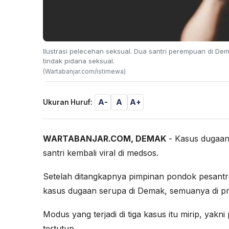
Ilustrasi pelecehan seksual. Dua santri perempuan di D
tindak pidana seksual.
(Wartabanjar.com/istimewa)
A-
A
A+
Ukuran Huruf:
WARTABANJAR.COM, DEMAK
- Kasus dugaan
santri kembali viral di medsos.
Setelah ditangkapnya pimpinan pondok pesantren 
kasus dugaan serupa di Demak, semuanya di pr
Modus yang terjadi di tiga kasus itu mirip, yakn
tertutup.