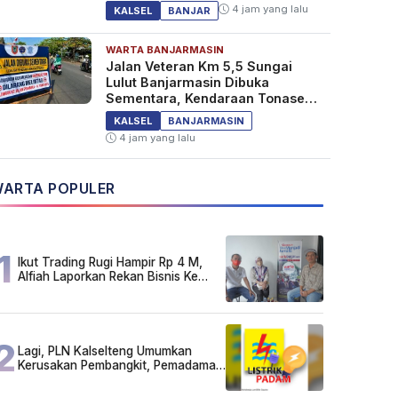
4 jam yang lalu
KALSEL
BANJAR
WARTA BANJARMASIN
Jalan Veteran Km 5,5 Sungai
Lulut Banjarmasin Dibuka
Sementara, Kendaraan Tonase
Besar Dilarang
KALSEL
BANJARMASIN
4 jam yang lalu
ARTA POPULER
1
Ikut Trading Rugi Hampir Rp 4 M,
Alfiah Laporkan Rekan Bisnis Ke
Polda Kalsel
2
Lagi, PLN Kalselteng Umumkan
Kerusakan Pembangkit, Pemadaman
Listrik Bergilir Diperpanjang?