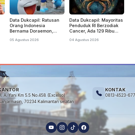
Data Dukcapil: Ratusan
Data Dukcapil: Mayoritas
Orang Indonesia
Penduduk RI Berzodiak
Bernama Doraemon,
Cancer, Ada 129 Ribu
Nobita, Uzumaki, Naruto
Lahir di Tahun Kabisat
05 Agustus 2026
04 Agustus 2026
KANTOR
KONTAK
Jl. A. Yani Km 5.5 No.458 (Excelso)
0813-4523-67
Banjarmasin, 70234 Kalimantan selatan