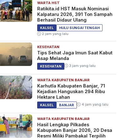
WARTA HST
Ratikita.id HST Masuk Nominasi
Kalpataru 2026, 391 Ton Sampah
Berhasil Didaur Ulang
KALSEL
HULU SUNGAI TENGAH
2 jam yang lalu
KESEHATAN
Tips Sehat Jaga Imun Saat Kabut
Asap Melanda
3 jam yang lalu
KESEHATAN
WARTA KABUPATEN BANJAR
Karhutla Kabupaten Banjar, 71
Kejadian Hanguskan 294 Ribu
Hektare Lahan
4 jam yang lalu
KALSEL
BANJAR
WARTA KABUPATEN BANJAR
Hasil Lengkap Pilkades
Kabupaten Banjar 2026, 20 Desa
Resmi Miliki Pambakal Terpilih