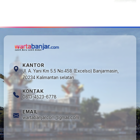
5
Cuma di Tabalong! Mudik Bisa Santai Naik
Bus, Motor & Mobil Diantar Pakai Towing
KANTOR
Jl. A. Yani Km 5.5 No.458 (Excelso) Banjarmasin,
70234 Kalimantan selatan
KONTAK
0813-4523-6778
EMAIL
wartabanjarcom@gmail.com