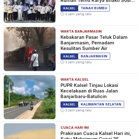
Rumah Temu Karya Bhakti Sosial
PSM Ke-23
TANAH BUMBU
KALSEL
2 jam yang lalu
WARTA BANJARMASIN
Kebakaran Pasar Teluk Dalam
Banjarmasin, Pemadam
Kesulitan Sumber Air
BANJARMASIN
KALSEL
3 jam yang lalu
WARTA KALSEL
PUPR Kalsel Tinjau Lokasi
Kecelakaan di Ruas Jalan
Banjarbaru-Batulicin
KALIMANTAN SELATAN
KALSEL
3 jam yang lalu
CUACA HARI INI
Prakiraan Cuaca Kalsel Hari ini,
Suhu Maksimum Capai 35