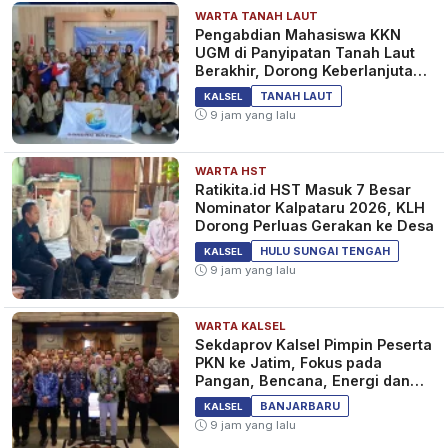
WARTA TANAH LAUT
Pengabdian Mahasiswa KKN
UGM di Panyipatan Tanah Laut
Berakhir, Dorong Keberlanjutan
Program Masyarakat
TANAH LAUT
KALSEL
9 jam yang lalu
WARTA HST
Ratikita.id HST Masuk 7 Besar
Nominator Kalpataru 2026, KLH
Dorong Perluas Gerakan ke Desa
HULU SUNGAI TENGAH
KALSEL
9 jam yang lalu
WARTA KALSEL
Sekdaprov Kalsel Pimpin Peserta
PKN ke Jatim, Fokus pada
Pangan, Bencana, Energi dan
Ekonomi
BANJARBARU
KALSEL
9 jam yang lalu