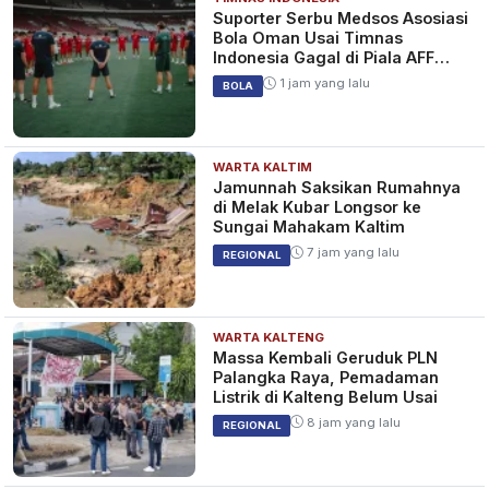
Suporter Serbu Medsos Asosiasi
Bola Oman Usai Timnas
Indonesia Gagal di Piala AFF
2026
1 jam yang lalu
BOLA
WARTA KALTIM
Jamunnah Saksikan Rumahnya
di Melak Kubar Longsor ke
Sungai Mahakam Kaltim
7 jam yang lalu
REGIONAL
WARTA KALTENG
Massa Kembali Geruduk PLN
Palangka Raya, Pemadaman
Listrik di Kalteng Belum Usai
8 jam yang lalu
REGIONAL