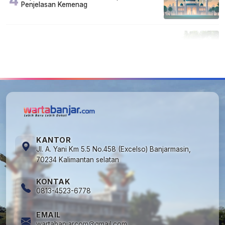
4
Penjelasan Kemenag
5
Cuma di Tabalong! Mudik Bisa Santai Naik
Bus, Motor & Mobil Diantar Pakai Towing
KANTOR
Jl. A. Yani Km 5.5 No.458 (Excelso) Banjarmasin,
70234 Kalimantan selatan
KONTAK
0813-4523-6778
EMAIL
wartabanjarcom@gmail.com