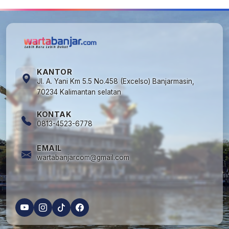
KANTOR
Jl. A. Yani Km 5.5 No.458 (Excelso) Banjarmasin,
70234 Kalimantan selatan
KONTAK
0813-4523-6778
EMAIL
wartabanjarcom@gmail.com