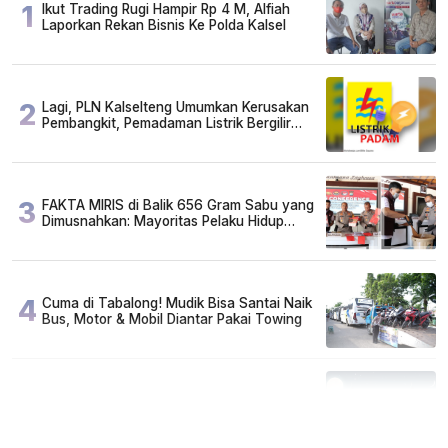
1
Ikut Trading Rugi Hampir Rp 4 M, Alfiah
Laporkan Rekan Bisnis Ke Polda Kalsel
2
Lagi, PLN Kalselteng Umumkan Kerusakan
Pembangkit, Pemadaman Listrik Bergilir
Diperpanjang?
3
FAKTA MIRIS di Balik 656 Gram Sabu yang
Dimusnahkan: Mayoritas Pelaku Hidup
Susah, Ada Juga Sarjana!
4
Cuma di Tabalong! Mudik Bisa Santai Naik
Bus, Motor & Mobil Diantar Pakai Towing
5
Kapan Lebaran/Idul Fitri 2026, ini
Penjelasan Kemenag