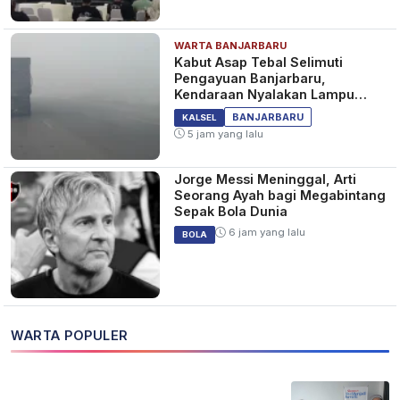
WARTA BANJARBARU
Kabut Asap Tebal Selimuti
Pengayuan Banjarbaru,
Kendaraan Nyalakan Lampu
Jauh dan Sein
BANJARBARU
KALSEL
5 jam yang lalu
Jorge Messi Meninggal, Arti
Seorang Ayah bagi Megabintang
Sepak Bola Dunia
6 jam yang lalu
BOLA
WARTA POPULER