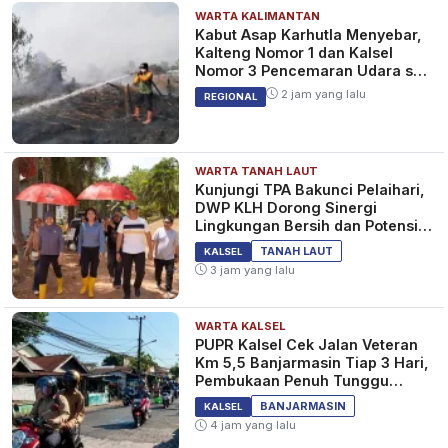
WARTA KALIMANTAN
Kabut Asap Karhutla Menyebar,
Kalteng Nomor 1 dan Kalsel
Nomor 3 Pencemaran Udara se-
Indonesia
2 jam yang lalu
REGIONAL
WARTA TANAH LAUT
Kunjungi TPA Bakunci Pelaihari,
DWP KLH Dorong Sinergi
Lingkungan Bersih dan Potensi
Wisata Tanah Laut
TANAH LAUT
KALSEL
3 jam yang lalu
WARTA KALSEL
PUPR Kalsel Cek Jalan Veteran
Km 5,5 Banjarmasin Tiap 3 Hari,
Pembukaan Penuh Tunggu
Pantauan
BANJARMASIN
KALSEL
4 jam yang lalu