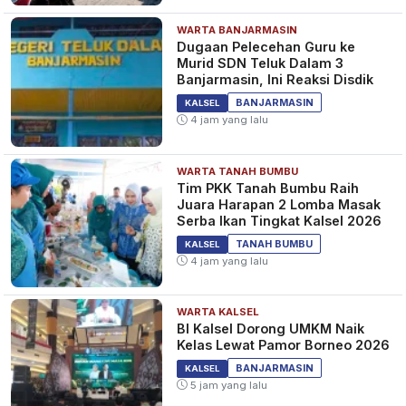
WARTA BANJARMASIN
Dugaan Pelecehan Guru ke
Murid SDN Teluk Dalam 3
Banjarmasin, Ini Reaksi Disdik
BANJARMASIN
KALSEL
4 jam yang lalu
WARTA TANAH BUMBU
Tim PKK Tanah Bumbu Raih
Juara Harapan 2 Lomba Masak
Serba Ikan Tingkat Kalsel 2026
TANAH BUMBU
KALSEL
4 jam yang lalu
WARTA KALSEL
BI Kalsel Dorong UMKM Naik
Kelas Lewat Pamor Borneo 2026
BANJARMASIN
KALSEL
5 jam yang lalu