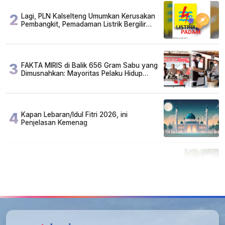
2
Lagi, PLN Kalselteng Umumkan Kerusakan
Pembangkit, Pemadaman Listrik Bergilir
Diperpanjang?
3
FAKTA MIRIS di Balik 656 Gram Sabu yang
Dimusnahkan: Mayoritas Pelaku Hidup
Susah, Ada Juga Sarjana!
4
Kapan Lebaran/Idul Fitri 2026, ini
Penjelasan Kemenag
5
Cuma di Tabalong! Mudik Bisa Santai Naik
Bus, Motor & Mobil Diantar Pakai Towing