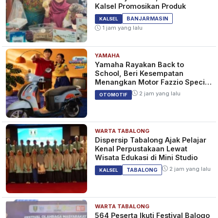
Kalsel Promosikan Produk
BANJARMASIN
KALSEL
1 jam yang lalu
YAMAHA
Yamaha Rayakan Back to
School, Beri Kesempatan
Menangkan Motor Fazzio Special
Edition Sunset Blue
2 jam yang lalu
OTOMOTIF
WARTA TABALONG
Dispersip Tabalong Ajak Pelajar
Kenal Perpustakaan Lewat
Wisata Edukasi di Mini Studio
2 jam yang lalu
TABALONG
KALSEL
WARTA TABALONG
564 Peserta Ikuti Festival Balogo