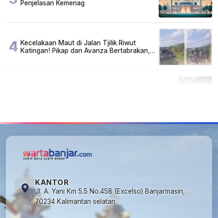
Penjelasan Kemenag
4
Kecelakaan Maut di Jalan Tjilik Riwut
Katingan! Pikap dan Avanza Bertabrakan,
Korban Luka Parah
5
Cuma di Tabalong! Mudik Bisa Santai Naik
Bus, Motor & Mobil Diantar Pakai Towing
KANTOR
Jl. A. Yani Km 5.5 No.458 (Excelso) Banjarmasin,
70234 Kalimantan selatan