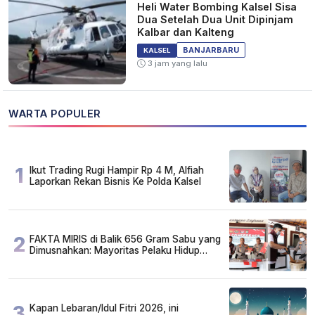
Heli Water Bombing Kalsel Sisa
Dua Setelah Dua Unit Dipinjam
Kalbar dan Kalteng
BANJARBARU
KALSEL
3 jam yang lalu
WARTA POPULER
1
Ikut Trading Rugi Hampir Rp 4 M, Alfiah
Laporkan Rekan Bisnis Ke Polda Kalsel
2
FAKTA MIRIS di Balik 656 Gram Sabu yang
Dimusnahkan: Mayoritas Pelaku Hidup
Susah, Ada Juga Sarjana!
3
Kapan Lebaran/Idul Fitri 2026, ini