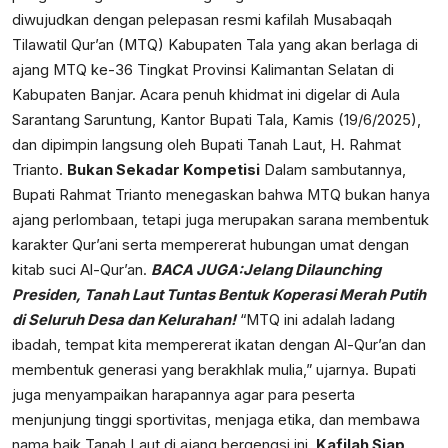
diwujudkan dengan pelepasan resmi kafilah Musabaqah
Tilawatil Qur’an (MTQ) Kabupaten Tala yang akan berlaga di
ajang MTQ ke-36 Tingkat Provinsi Kalimantan Selatan di
Kabupaten Banjar. Acara penuh khidmat ini digelar di Aula
Sarantang Saruntung, Kantor Bupati Tala, Kamis (19/6/2025),
dan dipimpin langsung oleh Bupati Tanah Laut, H. Rahmat
Trianto.
Bukan Sekadar Kompetisi
Dalam sambutannya,
Bupati Rahmat Trianto menegaskan bahwa MTQ bukan hanya
ajang perlombaan, tetapi juga merupakan sarana membentuk
karakter Qur’ani serta mempererat hubungan umat dengan
kitab suci Al-Qur’an.
BACA JUGA:
Jelang Dilaunching
Presiden, Tanah Laut Tuntas Bentuk Koperasi Merah Putih
di Seluruh Desa dan Kelurahan!
“MTQ ini adalah ladang
ibadah, tempat kita mempererat ikatan dengan Al-Qur’an dan
membentuk generasi yang berakhlak mulia,” ujarnya. Bupati
juga menyampaikan harapannya agar para peserta
menjunjung tinggi sportivitas, menjaga etika, dan membawa
nama baik Tanah Laut di ajang bergengsi ini.
Kafilah Siap