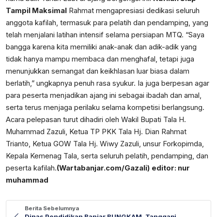
Tampil Maksimal
Rahmat mengapresiasi dedikasi seluruh
anggota kafilah, termasuk para pelatih dan pendamping, yang
telah menjalani latihan intensif selama persiapan MTQ. “Saya
bangga karena kita memiliki anak-anak dan adik-adik yang
tidak hanya mampu membaca dan menghafal, tetapi juga
menunjukkan semangat dan keikhlasan luar biasa dalam
berlatih,” ungkapnya penuh rasa syukur. Ia juga berpesan agar
para peserta menjadikan ajang ini sebagai ibadah dan amal,
serta terus menjaga perilaku selama kompetisi berlangsung.
Acara pelepasan turut dihadiri oleh Wakil Bupati Tala H.
Muhammad Zazuli, Ketua TP PKK Tala Hj. Dian Rahmat
Trianto, Ketua GOW Tala Hj. Wiwy Zazuli, unsur Forkopimda,
Kepala Kemenag Tala, serta seluruh pelatih, pendamping, dan
peserta kafilah.
(Wartabanjar.com/Gazali)
editor: nur
muhammad
Berita Sebelumnya
Dinas Pendidikan Banjar BUNGKAM, Tanggapi