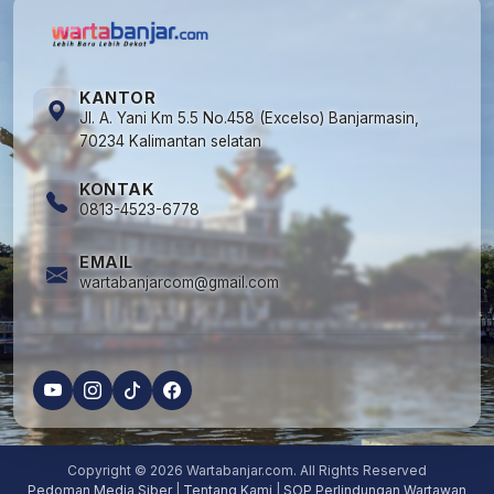
KANTOR
Jl. A. Yani Km 5.5 No.458 (Excelso) Banjarmasin,
70234 Kalimantan selatan
KONTAK
0813-4523-6778
EMAIL
wartabanjarcom@gmail.com
Copyright © 2026 Wartabanjar.com. All Rights Reserved
Pedoman Media Siber
|
Tentang Kami
|
SOP Perlindungan Wartawan