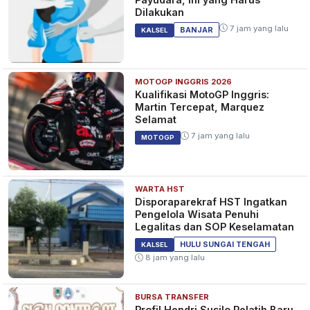
Dilakukan
7 jam yang lalu
BANJAR
KALSEL
MOTOGP INGGRIS 2026
Kualifikasi MotoGP Inggris:
Martin Tercepat, Marquez
Selamat
7 jam yang lalu
MOTOGP
WARTA HST
Disporaparekraf HST Ingatkan
Pengelola Wisata Penuhi
Legalitas dan SOP Keselamatan
HULU SUNGAI TENGAH
KALSEL
8 jam yang lalu
BURSA TRANSFER
Profil Hendri Susilo Pelatih Baru