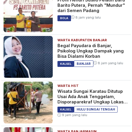
Barito Putera, Pernah "Mundur"
dari Semen Padang
8 jam yang lalu
BOLA
WARTA KABUPATEN BANJAR
Begal Payudara di Banjar,
Psikolog Ungkap Dampak yang
Bisa Dialami Korban
8 jam yang lalu
BANJAR
KALSEL
WARTA HST
Wisata Sungai Karatau Ditutup
Usai Ada Anak Tenggelam,
Disporaparekraf Ungkap Lokasi
Belum Berizin
HULU SUNGAI TENGAH
KALSEL
9 jam yang lalu
WARTA BANJARMASIN