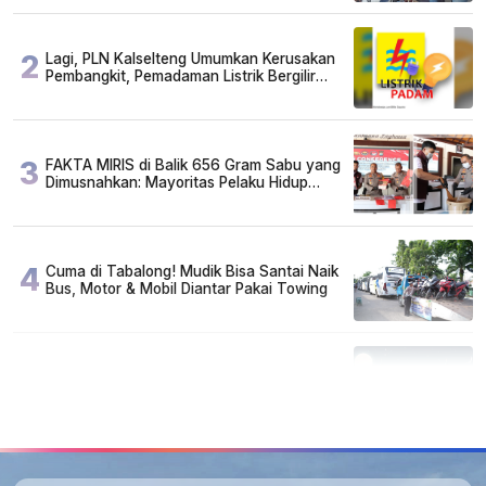
2
Lagi, PLN Kalselteng Umumkan Kerusakan
Pembangkit, Pemadaman Listrik Bergilir
Diperpanjang?
3
FAKTA MIRIS di Balik 656 Gram Sabu yang
Dimusnahkan: Mayoritas Pelaku Hidup
Susah, Ada Juga Sarjana!
4
Cuma di Tabalong! Mudik Bisa Santai Naik
Bus, Motor & Mobil Diantar Pakai Towing
5
Kapan Lebaran/Idul Fitri 2026, ini
Penjelasan Kemenag