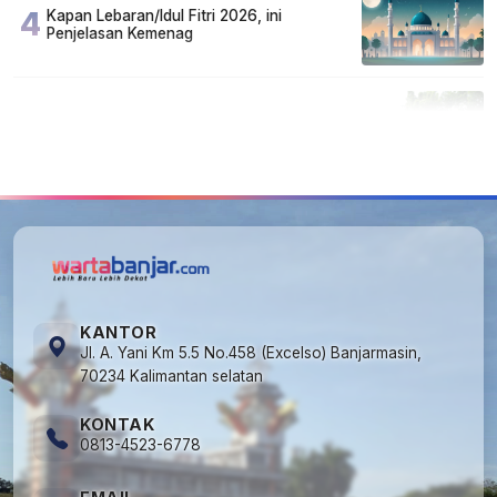
4
Kapan Lebaran/Idul Fitri 2026, ini
Penjelasan Kemenag
5
Cuma di Tabalong! Mudik Bisa Santai Naik
Bus, Motor & Mobil Diantar Pakai Towing
KANTOR
Jl. A. Yani Km 5.5 No.458 (Excelso) Banjarmasin,
70234 Kalimantan selatan
KONTAK
0813-4523-6778