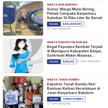
WARTA BANJARBARU
Sumur Warga Mulai Kering,
Polsek Cempaka Banjarbaru
Salurkan 10 Ribu Liter Air Bersih
BANJARBARU
KALSEL
1 jam yang lalu
WARTA KABUPATEN BANJAR
Begal Payudara Kembali Terjadi
di Martapura Kabupaten Banjar,
Santriwati Makin Waswas
Melintas
1 jam yang lalu
BANJAR
KALSEL
WARTA TANAH BUMBU
Kapolres Tanah Bumbu Beri
Bantuan Korban Kecelakaan di
Jalan Banjarbaru-Batulicin
TANAH BUMBU
KALSEL
1 jam yang lalu