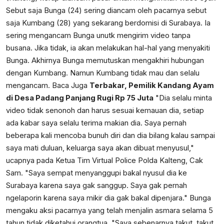
Sebut saja Bunga (24) sering diancam oleh pacarnya sebut
saja Kumbang (28) yang sekarang berdomisi di Surabaya. Ia
sering mengancam Bunga unutk mengirim video tanpa
busana. Jika tidak, ia akan melakukan hal-hal yang menyakiti
Bunga. Akhirnya Bunga memutuskan mengakhiri hubungan
dengan Kumbang. Namun Kumbang tidak mau dan selalu
mengancam. Baca Juga
Terbakar, Pemilik Kandang Ayam
di Desa Padang Panjang Rugi Rp 75 Juta
"Dia selalu minta
video tidak senonoh dan harus sesuai kemauan dia, setiap
ada kabar saya selalu terima makian dia. Saya pernah
beberapa kali mencoba bunuh diri dan dia bilang kalau sampai
saya mati duluan, keluarga saya akan dibuat menyusul,"
ucapnya pada Ketua Tim Virtual Police Polda Kalteng, Cak
Sam. "Saya sempat menyanggupi bakal nyusul dia ke
Surabaya karena saya gak sanggup. Saya gak pernah
ngelaporin karena saya mikir dia gak bakal dipenjara." Bunga
mengaku aksi pacarnya yang telah menjalin asmara selama 5
tahun tidak diketahui orangtua. "Saya sebenarnya takut, takut