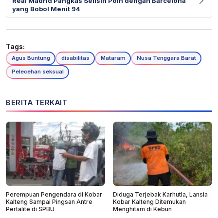
Real Madrid Pangkas Selisih Poin dengan Barcelona
yang Bobol Menit 94
Tags:
Agus Buntung
disabilitas
Mataram
Nusa Tenggara Barat
Pelecehan seksual
BERITA TERKAIT
Perempuan Pengendara di Kobar
Diduga Terjebak Karhutla, Lansia
Kalteng Sampai Pingsan Antre
Kobar Kalteng Ditemukan
Pertalite di SPBU
Menghitam di Kebun