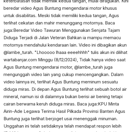
keterbatasan tidak memilik kedua tangan, mulai diragukan. Kini
beredar video Agus Buntung mengendarai motor khusus
untuk disabilitas. Meski tidak memiliki kedua tangan, Agus
terlihat cekatan dan mahir menunggang motornya. Baca
juga:
Beredar Video Tawuran Menggunakan Senjata Tajam
Diduga Terjadi di Jalan Veteran
Bahkan ia mampu memacu
motornya mendahului kendaraan lain. Video ini dibagikan akun
@lambe_turah. "Lhooooo lhaaa eeeehhhh" tulis akun ini dilihat
wartabanjar.com Minggu (8/12/2024), Tidak hanya video saat
Agus Buntung mengendarai motor, @lambe_turah juga
mengunggah video lain yang cukup mencengangkan. Dalam
video lainnya ini, terlihat Agus Buntung meminum sesuatu
diduga miras. Di depan Agus Buntung terlihat sebuah botol air
mineral, namun isi di dalamnya bukan berisi air bening tetapi
cairan berwarna keruh diduga miras. Baca juga:
KPU Minta
Airin-Ade Legawa Terima Hasil Pilkada Provinsi Banten
Agus
Buntung juga terlihat berjoget usai menenggak minuman.
Unggahan ini telah setidaknya telah mendapat respon lebih