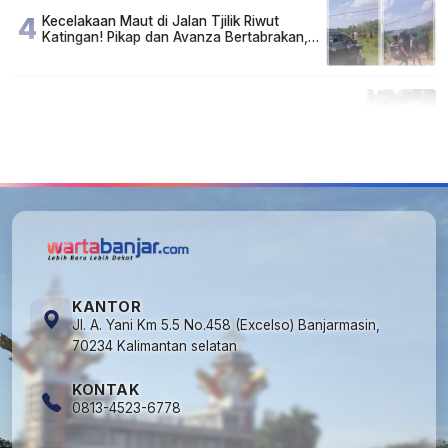
4
Kecelakaan Maut di Jalan Tjilik Riwut
Katingan! Pikap dan Avanza Bertabrakan,
Korban Luka Parah
5
Cuma di Tabalong! Mudik Bisa Santai Naik
Bus, Motor & Mobil Diantar Pakai Towing
KANTOR
Jl. A. Yani Km 5.5 No.458 (Excelso) Banjarmasin,
70234 Kalimantan selatan
KONTAK
0813-4523-6778