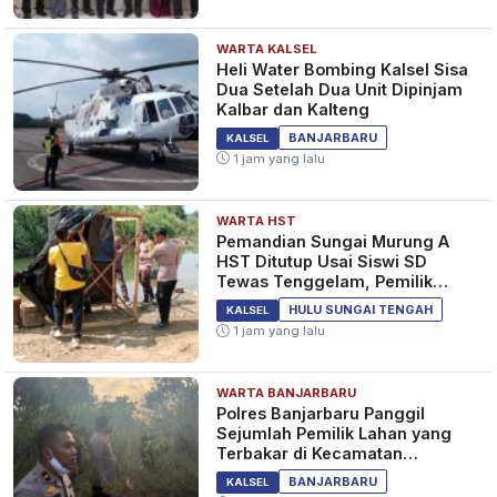
WARTA KALSEL
Heli Water Bombing Kalsel Sisa
Dua Setelah Dua Unit Dipinjam
Kalbar dan Kalteng
BANJARBARU
KALSEL
1 jam yang lalu
WARTA HST
Pemandian Sungai Murung A
HST Ditutup Usai Siswi SD
Tewas Tenggelam, Pemilik
Lahan Diperiksa Polisi
HULU SUNGAI TENGAH
KALSEL
1 jam yang lalu
WARTA BANJARBARU
Polres Banjarbaru Panggil
Sejumlah Pemilik Lahan yang
Terbakar di Kecamatan
Cempaka
BANJARBARU
KALSEL