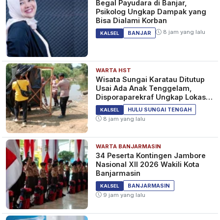
Begal Payudara di Banjar,
Psikolog Ungkap Dampak yang
Bisa Dialami Korban
8 jam yang lalu
BANJAR
KALSEL
WARTA HST
Wisata Sungai Karatau Ditutup
Usai Ada Anak Tenggelam,
Disporaparekraf Ungkap Lokasi
Belum Berizin
HULU SUNGAI TENGAH
KALSEL
8 jam yang lalu
WARTA BANJARMASIN
34 Peserta Kontingen Jambore
Nasional XII 2026 Wakili Kota
Banjarmasin
BANJARMASIN
KALSEL
9 jam yang lalu