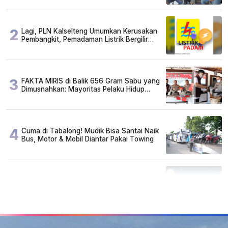
2
Lagi, PLN Kalselteng Umumkan Kerusakan
Pembangkit, Pemadaman Listrik Bergilir
Diperpanjang?
3
FAKTA MIRIS di Balik 656 Gram Sabu yang
Dimusnahkan: Mayoritas Pelaku Hidup
Susah, Ada Juga Sarjana!
4
Cuma di Tabalong! Mudik Bisa Santai Naik
Bus, Motor & Mobil Diantar Pakai Towing
5
Kapan Lebaran/Idul Fitri 2026, ini
Penjelasan Kemenag