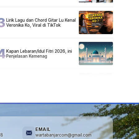
Sarjana!
3
Lirik Lagu dan Chord Gitar Lu Kenal
Veronika Ko, Viral di TikTok
4
Kapan Lebaran/Idul Fitri 2026, ini
Penjelasan Kemenag
5
Kecelakaan Maut di Jalan Tjilik
Riwut Katingan! Pikap dan Avanza
Bertabrakan, Korban Luka Parah
EMAIL
78
wartabanjarcom@gmail.com