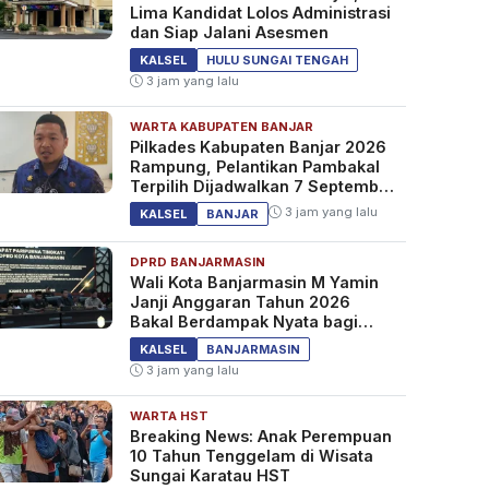
Lima Kandidat Lolos Administrasi
dan Siap Jalani Asesmen
KALSEL
HULU SUNGAI TENGAH
3 jam yang lalu
WARTA KABUPATEN BANJAR
Pilkades Kabupaten Banjar 2026
Rampung, Pelantikan Pambakal
Terpilih Dijadwalkan 7 September
2026
3 jam yang lalu
KALSEL
BANJAR
DPRD BANJARMASIN
Wali Kota Banjarmasin M Yamin
Janji Anggaran Tahun 2026
Bakal Berdampak Nyata bagi
Masyarakat&nbsp;
KALSEL
BANJARMASIN
3 jam yang lalu
WARTA HST
Breaking News: Anak Perempuan
10 Tahun Tenggelam di Wisata
Sungai Karatau HST