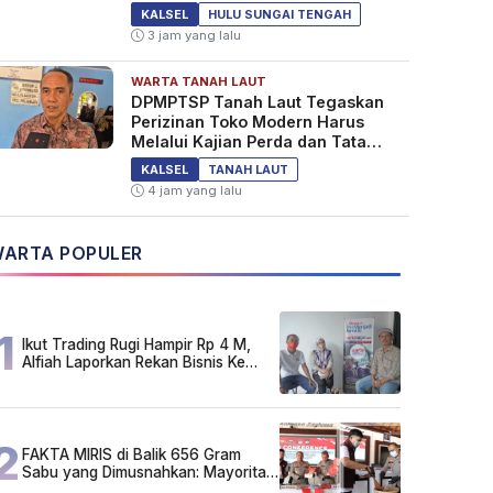
KALSEL
HULU SUNGAI TENGAH
3 jam yang lalu
WARTA TANAH LAUT
DPMPTSP Tanah Laut Tegaskan
Perizinan Toko Modern Harus
Melalui Kajian Perda dan Tata
Ruang
KALSEL
TANAH LAUT
4 jam yang lalu
ARTA POPULER
1
Ikut Trading Rugi Hampir Rp 4 M,
Alfiah Laporkan Rekan Bisnis Ke
Polda Kalsel
2
FAKTA MIRIS di Balik 656 Gram
Sabu yang Dimusnahkan: Mayoritas
Pelaku Hidup Susah, Ada Juga