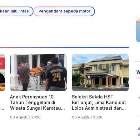
kaan lalu lintas
Pengendara sepeda motor
W
Anak Perempuan 10
Seleksi Sekda HST
Tahun Tenggelam di
Berlanjut, Lima Kandidat
di
Wisata Sungai Karatau
Lolos Administrasi dan
HST, Dinyatakan
Siap Jalani Asesmen
06 Agustus 2026
06 Agustus 2026
Meninggal Dunia