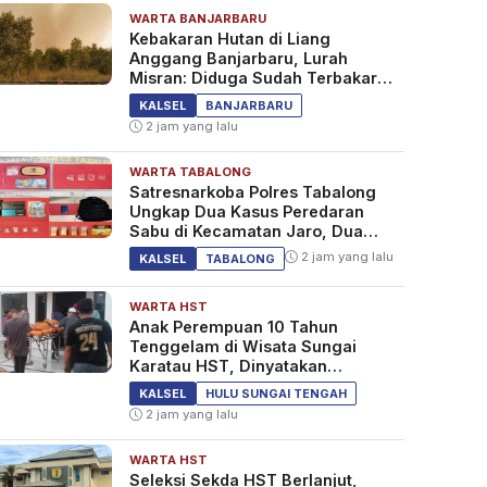
WARTA BANJARBARU
Kebakaran Hutan di Liang
Anggang Banjarbaru, Lurah
Misran: Diduga Sudah Terbakar
Sejak Tadi Malam
KALSEL
BANJARBARU
2 jam yang lalu
WARTA TABALONG
Satresnarkoba Polres Tabalong
Ungkap Dua Kasus Peredaran
Sabu di Kecamatan Jaro, Dua
Pelaku Diamankan
2 jam yang lalu
KALSEL
TABALONG
WARTA HST
Anak Perempuan 10 Tahun
Tenggelam di Wisata Sungai
Karatau HST, Dinyatakan
Meninggal Dunia
KALSEL
HULU SUNGAI TENGAH
2 jam yang lalu
WARTA HST
Seleksi Sekda HST Berlanjut,