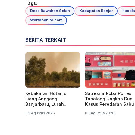
Tags:
Desa Bawahan Selan
Kabupaten Banjar
kecela
Wartabanjar.com
BERITA TERKAIT
Kebakaran Hutan di
Satresnarkoba Polres
Liang Anggang
Tabalong Ungkap Dua
Banjarbaru, Lurah
Kasus Peredaran Sabu 
Misran: Diduga Sudah
Kecamatan Jaro, Dua
06 Agustus 2026
06 Agustus 2026
Terbakar Sejak Tadi
Pelaku Diamankan
Malam