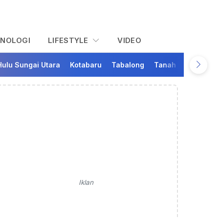
KNOLOGI
LIFESTYLE
VIDEO
Hulu Sungai Utara
Kotabaru
Tabalong
Tanah Bumbu
Ta
Iklan