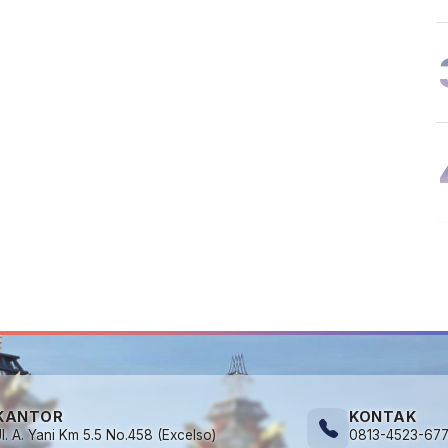
KANTOR
KONTAK
Jl. A. Yani Km 5.5 No.458 (Excelso)
0813-4523-67