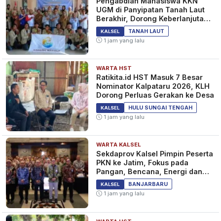
Pengabdian Mahasiswa KKN
UGM di Panyipatan Tanah Laut
Berakhir, Dorong Keberlanjutan
Program Masyarakat
TANAH LAUT
KALSEL
1 jam yang lalu
WARTA HST
Ratikita.id HST Masuk 7 Besar
Nominator Kalpataru 2026, KLH
Dorong Perluas Gerakan ke Desa
HULU SUNGAI TENGAH
KALSEL
1 jam yang lalu
WARTA KALSEL
Sekdaprov Kalsel Pimpin Peserta
PKN ke Jatim, Fokus pada
Pangan, Bencana, Energi dan
Ekonomi
BANJARBARU
KALSEL
1 jam yang lalu