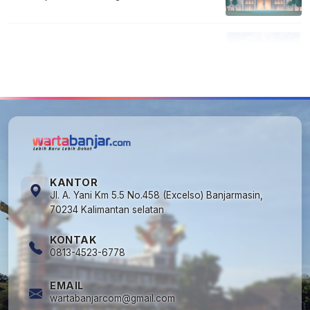
5
Kecelakaan Maut di Jalan Tjilik Riwut
Katingan! Pikap dan Avanza Bertabrakan,
Korban Luka Parah
KANTOR
Jl. A. Yani Km 5.5 No.458 (Excelso) Banjarmasin,
70234 Kalimantan selatan
KONTAK
0813-4523-6778
EMAIL
wartabanjarcom@gmail.com