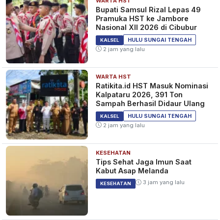
WARTA HST
Bupati Samsul Rizal Lepas 49
Pramuka HST ke Jambore
Nasional XII 2026 di Cibubur
HULU SUNGAI TENGAH
KALSEL
2 jam yang lalu
WARTA HST
Ratikita.id HST Masuk Nominasi
Kalpataru 2026, 391 Ton
Sampah Berhasil Didaur Ulang
HULU SUNGAI TENGAH
KALSEL
2 jam yang lalu
KESEHATAN
Tips Sehat Jaga Imun Saat
Kabut Asap Melanda
3 jam yang lalu
KESEHATAN