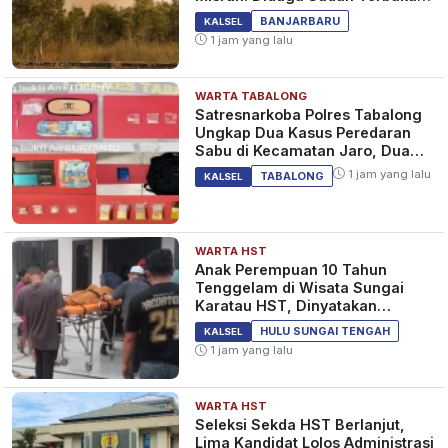
Sejak Tadi Malam
BANJARBARU
KALSEL
1 jam yang lalu
WARTA TABALONG
Satresnarkoba Polres Tabalong
Ungkap Dua Kasus Peredaran
Sabu di Kecamatan Jaro, Dua
Pelaku Diamankan
1 jam yang lalu
TABALONG
KALSEL
WARTA HST
Anak Perempuan 10 Tahun
Tenggelam di Wisata Sungai
Karatau HST, Dinyatakan
Meninggal Dunia
HULU SUNGAI TENGAH
KALSEL
1 jam yang lalu
WARTA HST
Seleksi Sekda HST Berlanjut,
Lima Kandidat Lolos Administrasi