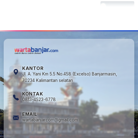
5
Kapan Lebaran/Idul Fitri 2026, ini
Penjelasan Kemenag
KANTOR
Jl. A. Yani Km 5.5 No.458 (Excelso) Banjarmasin,
70234 Kalimantan selatan
KONTAK
0813-4523-6778
EMAIL
wartabanjarcom@gmail.com