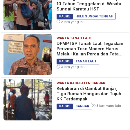
10 Tahun Tenggelam di Wisata
Sungai Karatau HST
HULU SUNGAI TENGAH
KALSEL
2 jam yang lalu
WARTA TANAH LAUT
DPMPTSP Tanah Laut Tegaskan
Perizinan Toko Modern Harus
Melalui Kajian Perda dan Tata
Ruang
TANAH LAUT
KALSEL
3 jam yang lalu
WARTA KABUPATEN BANJAR
Kebakaran di Gambut Banjar,
Tiga Rumah Hangus dan Tujuh
KK Terdampak
3 jam yang lalu
BANJAR
KALSEL