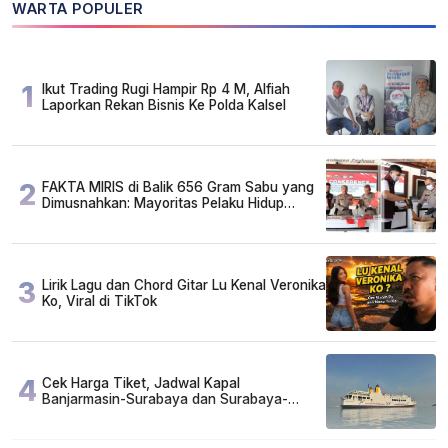
WARTA POPULER
1
Ikut Trading Rugi Hampir Rp 4 M, Alfiah
Laporkan Rekan Bisnis Ke Polda Kalsel
2
FAKTA MIRIS di Balik 656 Gram Sabu yang
Dimusnahkan: Mayoritas Pelaku Hidup
Susah, Ada Juga Sarjana!
3
Lirik Lagu dan Chord Gitar Lu Kenal Veronika
Ko, Viral di TikTok
4
Cek Harga Tiket, Jadwal Kapal
Banjarmasin-Surabaya dan Surabaya-
Banjarmasin Minggu 3 Mei 2026