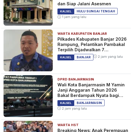
dan Siap Jalani Asesmen
HULU SUNGAI TENGAH
KALSEL
1 jam yang lalu
WARTA KABUPATEN BANJAR
Pilkades Kabupaten Banjar 2026
Rampung, Pelantikan Pambakal
Terpilih Dijadwalkan 7
September 2026
2 jam yang lalu
BANJAR
KALSEL
DPRD BANJARMASIN
Wali Kota Banjarmasin M Yamin
Janji Anggaran Tahun 2026
Bakal Berdampak Nyata bagi
Masyarakat&nbsp;
BANJARMASIN
KALSEL
2 jam yang lalu
WARTA HST
Breaking News: Anak Perempuan