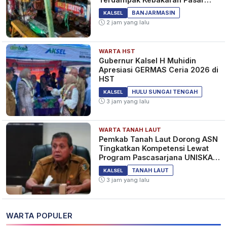
Teluk Dalam
BANJARMASIN
KALSEL
2 jam yang lalu
WARTA HST
Gubernur Kalsel H Muhidin
Apresiasi GERMAS Ceria 2026 di
HST
HULU SUNGAI TENGAH
KALSEL
3 jam yang lalu
WARTA TANAH LAUT
Pemkab Tanah Laut Dorong ASN
Tingkatkan Kompetensi Lewat
Program Pascasarjana UNISKA
MAB Banjarmasin
TANAH LAUT
KALSEL
3 jam yang lalu
WARTA POPULER