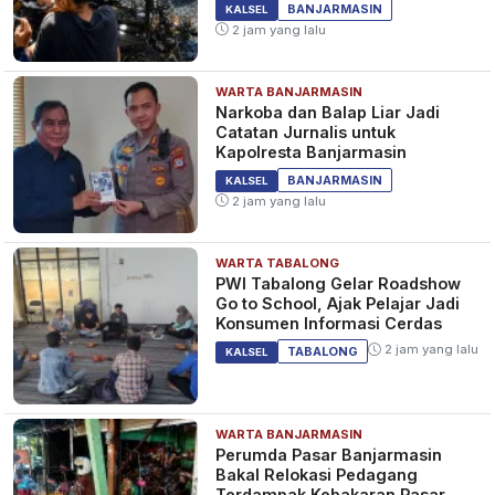
Teluk Dalam
BANJARMASIN
KALSEL
2 jam yang lalu
WARTA BANJARMASIN
Narkoba dan Balap Liar Jadi
Catatan Jurnalis untuk
Kapolresta Banjarmasin
BANJARMASIN
KALSEL
2 jam yang lalu
WARTA TABALONG
PWI Tabalong Gelar Roadshow
Go to School, Ajak Pelajar Jadi
Konsumen Informasi Cerdas
2 jam yang lalu
TABALONG
KALSEL
WARTA BANJARMASIN
Perumda Pasar Banjarmasin
Bakal Relokasi Pedagang
Terdampak Kebakaran Pasar