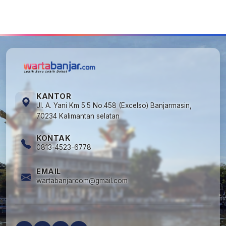
5
Kapan Lebaran/Idul Fitri 2026, ini
Penjelasan Kemenag
KANTOR
Jl. A. Yani Km 5.5 No.458 (Excelso) Banjarmasin,
70234 Kalimantan selatan
KONTAK
0813-4523-6778
EMAIL
wartabanjarcom@gmail.com