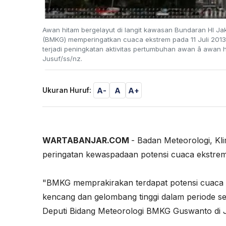
Awan hitam bergelayut di langit kawasan Bundaran HI Jaka
(BMKG) memperingatkan cuaca ekstrem pada 11 Juli 2013
terjadi peningkatan aktivitas pertumbuhan awan â awan
Jusuf/ss/nz.
A-
A
A+
Ukuran Huruf:
WARTABANJAR.COM
- Badan Meteorologi, Kl
peringatan kewaspadaan potensi cuaca ekstrem 
"BMKG memprakirakan terdapat potensi cuaca e
kencang dan gelombang tinggi dalam periode se
Deputi Bidang Meteorologi BMKG Guswanto di J