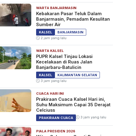
WARTA BANJARMASIN
Kebakaran Pasar Teluk Dalam
Banjarmasin, Pemadam Kesulitan
Sumber Air
KALSEL
BANJARMASIN
2 jam yang lalu
WARTA KALSEL
PUPR Kalsel Tinjau Lokasi
Kecelakaan di Ruas Jalan
Banjarbaru-Batulicin
KALSEL
KALIMANTAN SELATAN
3 jam yang lalu
CUACA HARI INI
Prakiraan Cuaca Kalsel Hari ini,
Suhu Maksimum Capai 35 Derajat
Celciuss
3 jam yang lalu
PRAKIRAAN CUACA
PIALA PRESIDEN 2026