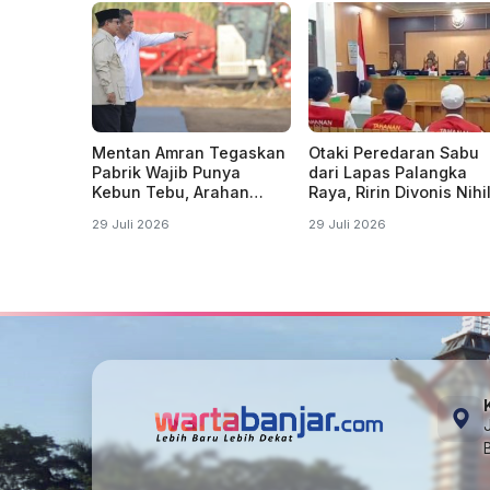
Mentan Amran Tegaskan
Otaki Peredaran Sabu
Pabrik Wajib Punya
dari Lapas Palangka
Kebun Tebu, Arahan
Raya, Ririn Divonis Nihi
Presiden Produksi Gula
di Pengadilan
29 Juli 2026
29 Juli 2026
Digenjot