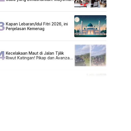
Pelaku Hidup Susah, Ada Juga
Sarjana!
3
Kapan Lebaran/Idul Fitri 2026, ini
Penjelasan Kemenag
4
Kecelakaan Maut di Jalan Tjilik
Riwut Katingan! Pikap dan Avanza
Bertabrakan, Korban Luka Parah
5
Cuma di Tabalong! Mudik Bisa
Santai Naik Bus, Motor & Mobil
Diantar Pakai Towing