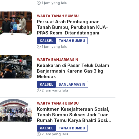
1 jam yang lalu
WARTA TANAH BUMBU
Perkuat Arah Pembangunan
Tanah Bumbu, Perubahan KUA-
PPAS Resmi Ditandatangani
KALSEL
TANAH BUMBU
1 jam yang lalu
WARTA BANJARMASIN
Kebakaran di Pasar Teluk Dalam
Banjarmasin Karena Gas 3 kg
Meledak
KALSEL
BANJARMASIN
2 jam yang lalu
WARTA TANAH BUMBU
Komitmen Kesejahteraan Sosial,
Tanah Bumbu Sukses Jadi Tuan
Rumah Temu Karya Bhakti Sosial
PSM Ke-23
KALSEL
TANAH BUMBU
2 jam yang lalu