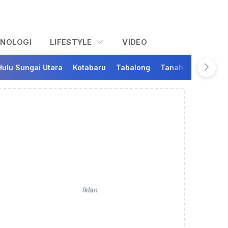
KNOLOGI
LIFESTYLE
VIDEO
Hulu Sungai Utara
Kotabaru
Tabalong
Tanah Bumbu
Ta
Iklan