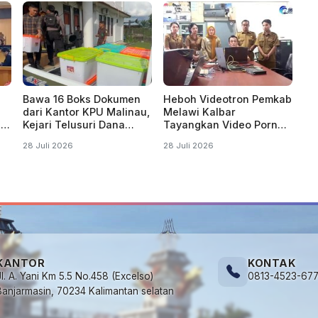
Bawa 16 Boks Dokumen
Heboh Videotron Pemkab
dari Kantor KPU Malinau,
Melawi Kalbar
l
Kejari Telusuri Dana
Tayangkan Video Porno,
Hibah Pilkada 2024
Plh. Sekda Bilang Sistem
28 Juli 2026
28 Juli 2026
Diretas
KANTOR
KONTAK
Jl. A. Yani Km 5.5 No.458 (Excelso)
0813-4523-67
Banjarmasin, 70234 Kalimantan selatan